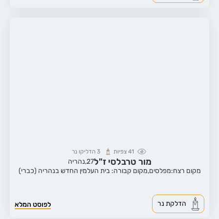
41
צפיות
3
הדליקו נר
מור טרבלסי ז"ל
27,
נהריה
מקום רצח:מפלסים,
מקום קבורה: בית העלמין החדש בנהריה (כברי)
הדלקת נר
לפוסט המלא