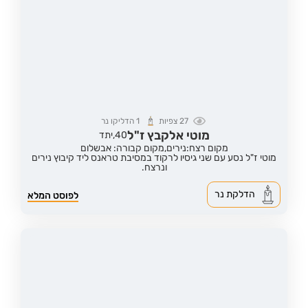
27
צפיות
1
הדליקו נר
מוטי אלקבץ ז"ל
40,
יתד
מקום רצח:נירים,
מקום קבורה: אבשלום
מוטי ז"ל נסע עם שני גיסיו לרקוד במסיבת טראנס ליד קיבוץ נירים
ונרצח.
הדלקת נר
לפוסט המלא