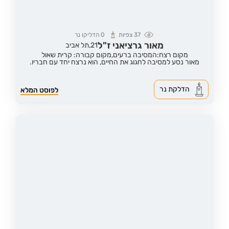
37
צפיות
0
הדליקו נר
מאור גרציאני ז"ל
21,
תל אביב
מקום רצח:המסיבה ברעים,
מקום קבורה: קרית שאול
מאור נסע למסיבה לחגוג את החיים, הוא נרצח יחד עם חבריו.
הדלקת נר
לפוסט המלא