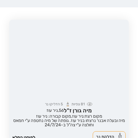
81
צפיות
5
הדליקו נר
מיה גורן ז"ל
56,
ניר עוז
מקום רצח:ניר עוז,
מקום קבורה: ניר עוז
מיה ובעלה אבנר נרצחו בניר עוז. גופתה של מיה נחטפה ע"י חמאס
וחולצה ע"י צה"ל ב-24/7/24
הדלקת נר
לפוסט המלא