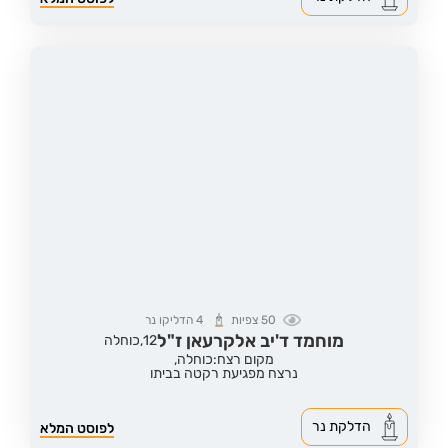
50
צפיות
4
הדליקו נר
מוחמד ד'יב אלקרעאן ז"ל
12,
כוחלה
מקום רצח:כוחלה,
נרצח מפגיעת רקטה בביתו
הדלקת נר
לפוסט המלא