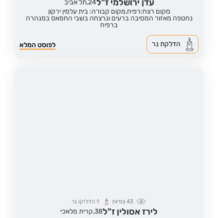
עדן ירושלמי ז"ל
24,
תל אביב
מקום רצח:רפיח,
מקום קבורה: בית עלמין ירקון
נחטפה מאזור המסיבה ברעים ונרצחה בשבי החמאס במנהרה
ברפיח
הדלקת נר
לפוסט המלא
43
צפיות
1
הדליקו נר
לירז אסולין ז"ל
38,
קרית מלאכי