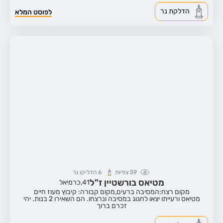
הדלקת נר
לפוסט המלא
59
צפיות
6
הדליקו נר
מטיאס בורשטיין ז"ל
41,
כרמיאל
מקום רצח:המסיבה ברעים,
מקום קבורה: קיבוץ מעוז חיים
מטיאס ורעייתו יצאו לחגוג במסיבה ונרצחו. הם השאירו 2 בנות. יהי
זכרם ברוך