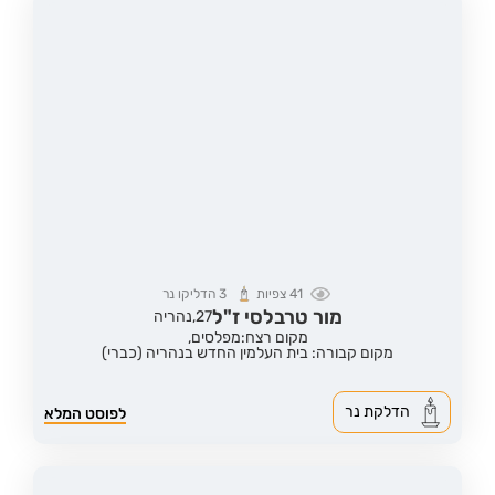
41
צפיות
3
הדליקו נר
מור טרבלסי ז"ל
27,
נהריה
מקום רצח:מפלסים,
מקום קבורה: בית העלמין החדש בנהריה (כברי)
הדלקת נר
לפוסט המלא