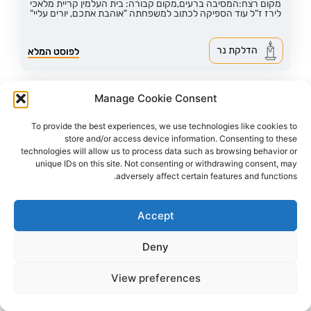
מקום רצח:המסיבה ברעים,
מקום קבורה: בית העלמין קריית מלאכי
לירז ז"ל עוד הספיקה לכתוב למשפחתה "אוהבת אתכם, יורים עליי"
הדלקת נר
לפוסט המלא
Manage Cookie Consent
To provide the best experiences, we use technologies like cookies to
store and/or access device information. Consenting to these
technologies will allow us to process data such as browsing behavior or
unique IDs on this site. Not consenting or withdrawing consent, may
adversely affect certain features and functions.
Accept
Deny
66
צפיות
1
הדליקו נר
View preferences
לין דפני ז"ל
22,
עין המפרץ
מקום רצח:המסיבה ברעים,