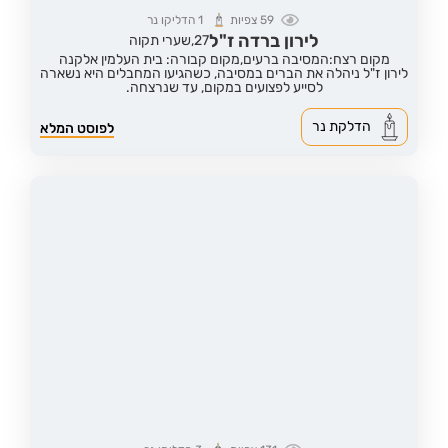
59
צפיות
1
הדליקו נר
לירון ברדה ז"ל
27,
שערי תקוה
מקום רצח:המסיבה ברעים,
מקום קבורה: בית העלמין אלקנה
לירון ז"ל ניהלה את הברים במסיבה, כשהגיעו המחבלים היא נשארה
לסייע לפצועים במקום, עד שנרצחה.
הדלקת נר
לפוסט המלא