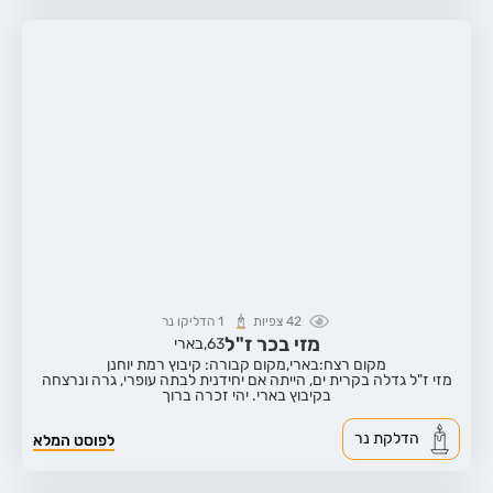
42
צפיות
1
הדליקו נר
מזי בכר ז"ל
63,
בארי
מקום רצח:בארי,
מקום קבורה: קיבוץ רמת יוחנן
מזי ז"ל גדלה בקרית ים, הייתה אם יחידנית לבתה עופרי, גרה ונרצחה
בקיבוץ בארי. יהי זכרה ברוך
הדלקת נר
לפוסט המלא