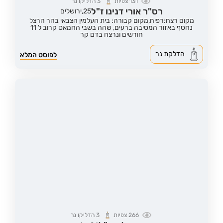
131
צפיות
3
הדליקו נר
רס"ר אורי דנינו ז"ל
25,
ירושלים
מקום רצח:רפיח,
מקום קבורה: בית העלמין הצבאי בהר הרצל
נחטף באזור המסיבה ברעים, שהה בשבי החמאס קרוב ל 11
חודשים ונרצח בדם קר
הדלקת נר
לפוסט המלא
266
צפיות
3
הדליקו נר