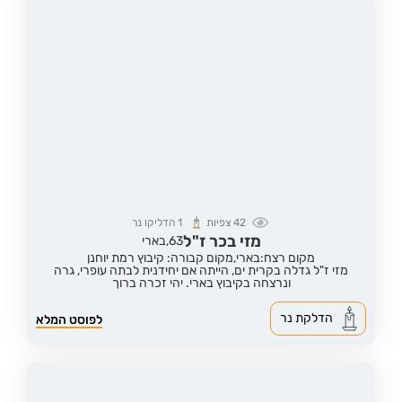
42
צפיות
1
הדליקו נר
מזי בכר ז"ל
63,
בארי
מקום רצח:בארי,
מקום קבורה: קיבוץ רמת יוחנן
מזי ז"ל גדלה בקרית ים, הייתה אם יחידנית לבתה עופרי, גרה
ונרצחה בקיבוץ בארי. יהי זכרה ברוך
הדלקת נר
לפוסט המלא