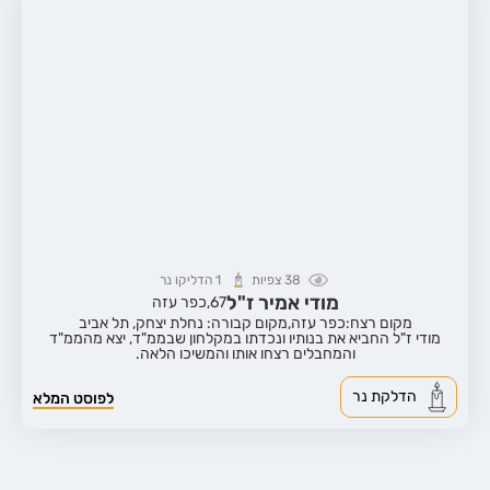
38
צפיות
1
הדליקו נר
מודי אמיר ז"ל
67,
כפר עזה
מקום רצח:כפר עזה,
מקום קבורה: נחלת יצחק, תל אביב
מודי ז"ל החביא את בנותיו ונכדתו במקלחון שבממ"ד, יצא מהממ"ד
והמחבלים רצחו אותו והמשיכו הלאה.
הדלקת נר
לפוסט המלא