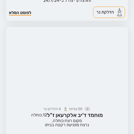
וחולצה ע"י צה"ל ב-24/7/24
הדלקת נר
לפוסט המלא
50
צפיות
4
הדליקו נר
מוחמד ד'יב אלקרעאן ז"ל
12,
כוחלה
מקום רצח:כוחלה,
נרצח מפגיעת רקטה בביתו