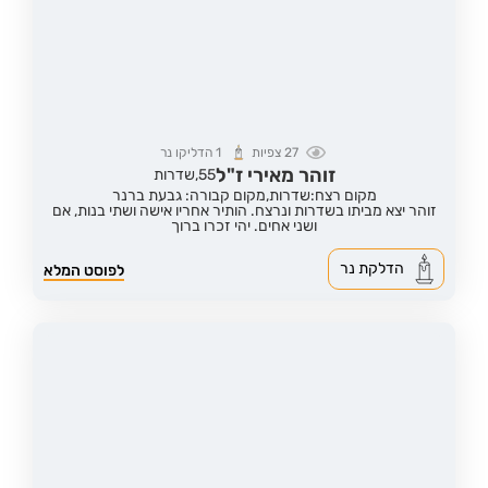
27
צפיות
1
הדליקו נר
זוהר מאירי ז"ל
55,
שדרות
מקום רצח:שדרות,
מקום קבורה: גבעת ברנר
זוהר יצא מביתו בשדרות ונרצח. הותיר אחריו אישה ושתי בנות, אם
ושני אחים. יהי זכרו ברוך
הדלקת נר
לפוסט המלא