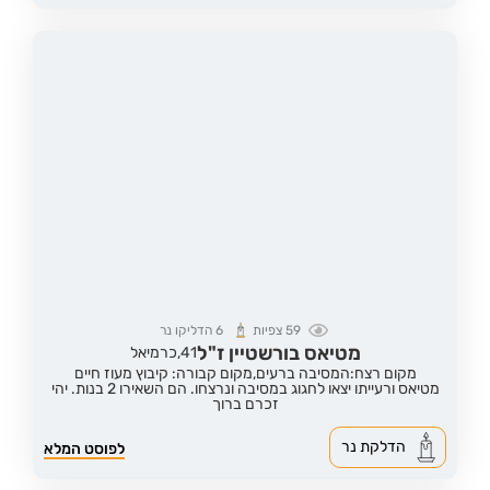
59
צפיות
6
הדליקו נר
מטיאס בורשטיין ז"ל
41,
כרמיאל
מקום רצח:המסיבה ברעים,
מקום קבורה: קיבוץ מעוז חיים
מטיאס ורעייתו יצאו לחגוג במסיבה ונרצחו. הם השאירו 2 בנות. יהי
זכרם ברוך
הדלקת נר
לפוסט המלא