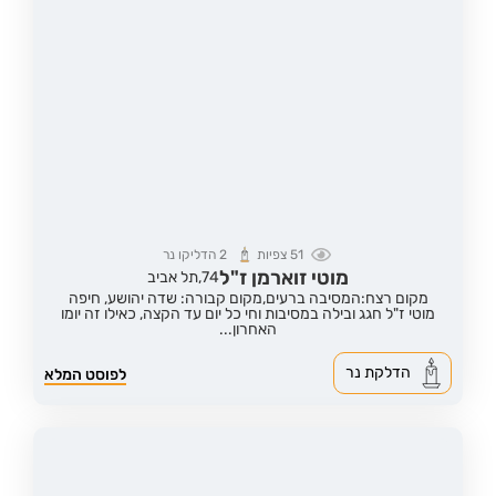
51
צפיות
2
הדליקו נר
מוטי זוארמן ז"ל
74,
תל אביב
מקום רצח:המסיבה ברעים,
מקום קבורה: שדה יהושע, חיפה
מוטי ז"ל חגג ובילה במסיבות וחי כל יום עד הקצה, כאילו זה יומו
האחרון...
הדלקת נר
לפוסט המלא