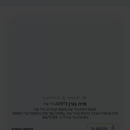
81
צפיות
5
הדליקו נר
מיה גורן ז"ל
56,
ניר עוז
מקום רצח:ניר עוז,
מקום קבורה: ניר עוז
מיה ובעלה אבנר נרצחו בניר עוז. גופתה של מיה נחטפה ע"י חמאס
וחולצה ע"י צה"ל ב-24/7/24
הדלקת נר
לפוסט המלא