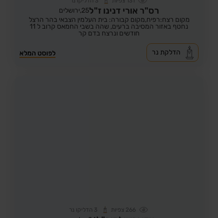
131
צפיות
3
הדליקו נר
רס"ר אורי דנינו ז"ל
25,
ירושלים
מקום רצח:רפיח,
מקום קבורה: בית העלמין הצבאי בהר הרצל
נחטף באזור המסיבה ברעים, שהה בשבי החמאס קרוב ל 11
חודשים ונרצח בדם קר
הדלקת נר
לפוסט המלא
266
צפיות
3
הדליקו נר