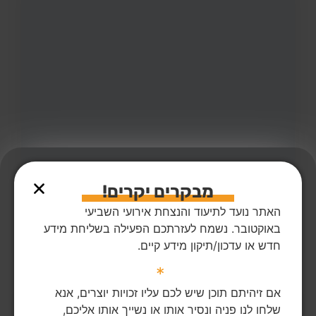
42
צפיות
1
הדליקו נר
מבקרים יקרים!
מזי בכר ז"ל
63,
בארי
מקום רצח:בארי,
מקום קבורה: קיבוץ רמת יוחנן
האתר נועד לתיעוד והנצחת אירועי השביעי
מזי ז"ל גדלה בקרית ים, הייתה אם יחידנית לבתה עופרי, גרה
ונרצחה בקיבוץ בארי. יהי זכרה ברוך
באוקטובר. נשמח לעזרתכם הפעילה בשליחת מידע
חדש או עדכון/תיקון מידע קיים.
הדלקת נר
לפוסט המלא
*
אם זיהיתם תוכן שיש לכם עליו זכויות יוצרים, אנא
שלחו לנו פניה ונסיר אותו או נשייך אותו אליכם,