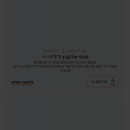
27
צפיות
1
הדליקו נר
מוטי אלקבץ ז"ל
40,
יתד
מקום רצח:נירים,
מקום קבורה: אבשלום
מוטי ז"ל נסע עם שני גיסיו לרקוד במסיבת טראנס ליד קיבוץ נירים
ונרצח.
הדלקת נר
לפוסט המלא