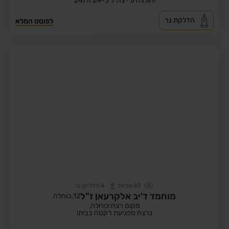
וחולצה ע"י צה"ל ב-24/7/24
הדלקת נר
לפוסט המלא
49
צפיות
4
הדליקו נר
מוחמד ד'יב אלקרעאן ז"ל
12,
כוחלה
מקום רצח:כוחלה,
נרצח מפגיעת רקטה בביתו