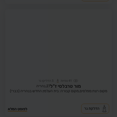
41
צפיות
3
הדליקו נר
מור טרבלסי ז"ל
27,
נהריה
מקום רצח:מפלסים,
מקום קבורה: בית העלמין החדש בנהריה (כברי)
הדלקת נר
לפוסט המלא