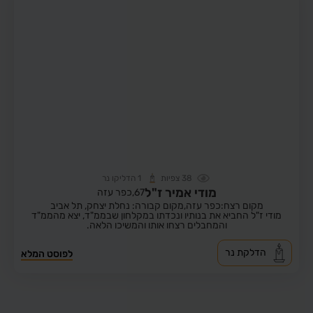
38
צפיות
1
הדליקו נר
מודי אמיר ז"ל
67,
כפר עזה
מקום רצח:כפר עזה,
מקום קבורה: נחלת יצחק, תל אביב
מודי ז"ל החביא את בנותיו ונכדתו במקלחון שבממ"ד, יצא מהממ"ד
והמחבלים רצחו אותו והמשיכו הלאה.
הדלקת נר
לפוסט המלא