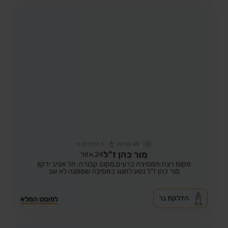
49
צפיות
1
הדליקו נר
מור כהן ז"ל
24,
אזור
מקום רצח:המסיבה ברעים,
מקום קבורה: תל אביב ירקון
מור כהן ז"ל נסע לחגוג במסיבה שממנה לא שב
הדלקת נר
לפוסט המלא