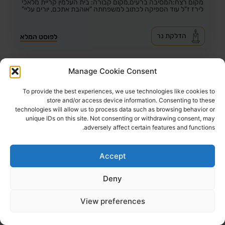
מקום רצח:המסיבה ברעים,
מקום קבורה: בית העלמין קריית מלאכי
לירז ז"ל עוד הספיקה לכתוב למשפחתה "אוהבת אתכם, יורים עליי"
הדלקת נר
לפוסט המלא
Manage Cookie Consent
To provide the best experiences, we use technologies like cookies to
store and/or access device information. Consenting to these
technologies will allow us to process data such as browsing behavior or
unique IDs on this site. Not consenting or withdrawing consent, may
adversely affect certain features and functions.
Accept
Deny
66
צפיות
1
הדליקו נר
View preferences
לין דפני ז"ל
22,
עין המפרץ
מקום רצח:המסיבה ברעים,