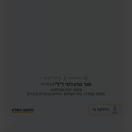
41
צפיות
3
הדליקו נר
מור טרבלסי ז"ל
27,
נהריה
מקום רצח:מפלסים,
מקום קבורה: בית העלמין החדש בנהריה (כברי)
הדלקת נר
לפוסט המלא