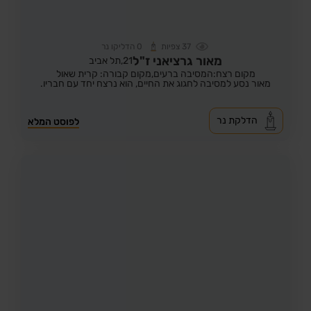
37
צפיות
0
הדליקו נר
מאור גרציאני ז"ל
21,
תל אביב
מקום רצח:המסיבה ברעים,
מקום קבורה: קרית שאול
מאור נסע למסיבה לחגוג את החיים, הוא נרצח יחד עם חבריו.
הדלקת נר
לפוסט המלא