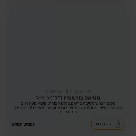
59
צפיות
6
הדליקו נר
מטיאס בורשטיין ז"ל
41,
כרמיאל
מקום רצח:המסיבה ברעים,
מקום קבורה: קיבוץ מעוז חיים
מטיאס ורעייתו יצאו לחגוג במסיבה ונרצחו. הם השאירו 2 בנות. יהי
זכרם ברוך
הדלקת נר
לפוסט המלא