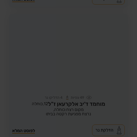
49
צפיות
4
הדליקו נר
מוחמד ד'יב אלקרעאן ז"ל
12,
כוחלה
מקום רצח:כוחלה,
נרצח מפגיעת רקטה בביתו
הדלקת נר
לפוסט המלא