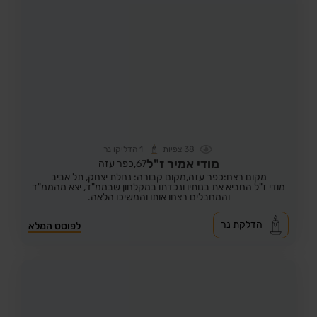
38
צפיות
1
הדליקו נר
מודי אמיר ז"ל
67,
כפר עזה
מקום רצח:כפר עזה,
מקום קבורה: נחלת יצחק, תל אביב
מודי ז"ל החביא את בנותיו ונכדתו במקלחון שבממ"ד, יצא מהממ"ד
והמחבלים רצחו אותו והמשיכו הלאה.
הדלקת נר
לפוסט המלא