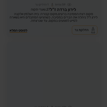
59
צפיות
1
הדליקו נר
לירון ברדה ז"ל
27,
שערי תקוה
מקום רצח:המסיבה ברעים,
מקום קבורה: בית העלמין אלקנה
לירון ז"ל ניהלה את הברים במסיבה, כשהגיעו המחבלים היא נשארה
לסייע לפצועים במקום, עד שנרצחה.
הדלקת נר
לפוסט המלא