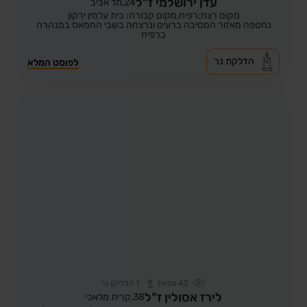
עדן ירושלמי ז"ל
24,
תל אביב
מקום רצח:רפיח,
מקום קבורה: בית עלמין ירקון
נחטפה מאזור המסיבה ברעים ונרצחה בשבי החמאס במנהרה
ברפיח
הדלקת נר
לפוסט המלא
43
צפיות
1
הדליקו נר
לירז אסולין ז"ל
38,
קרית מלאכי