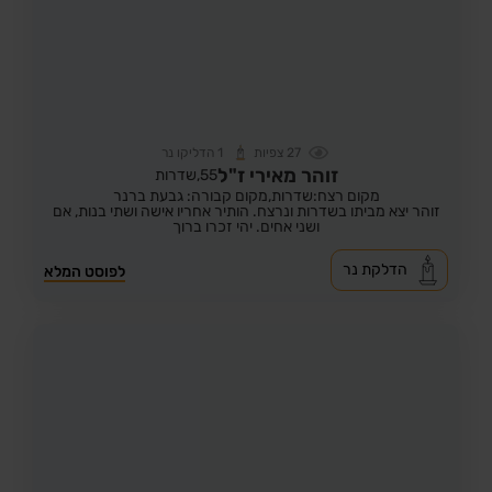
27
צפיות
1
הדליקו נר
זוהר מאירי ז"ל
55,
שדרות
מקום רצח:שדרות,
מקום קבורה: גבעת ברנר
זוהר יצא מביתו בשדרות ונרצח. הותיר אחריו אישה ושתי בנות, אם
ושני אחים. יהי זכרו ברוך
הדלקת נר
לפוסט המלא