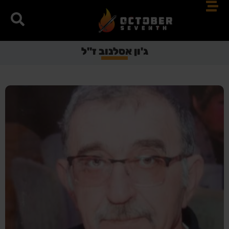
ג'ון אסלנוב ז"ל