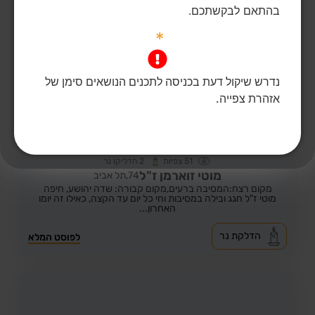
בהתאם לבקשתכם.
*
נדרש שיקול דעת בכניסה לתכנים הנושאים סימן של
אזהרת צפייה.
51
צפיות
2
הדליקו נר
מוטי זוארמן ז"ל
74,
תל אביב
מקום רצח:המסיבה ברעים,
מקום קבורה: שדה יהושע, חיפה
מוטי ז"ל חגג ובילה במסיבות וחי כל יום עד הקצה, כאילו זה יומו
האחרון...
הדלקת נר
לפוסט המלא