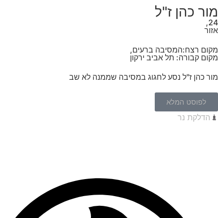
מור כהן ז"ל
24,
אזור
מקום רצח:המסיבה ברעים,
מקום קבורה: תל אביב ירקון
מור כהן ז"ל נסע לחגוג במסיבה שממנה לא שב
לפוסט המלא
הדלקת נר