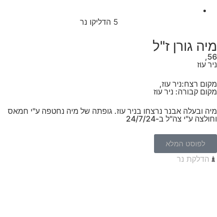
5
הדליקו נר
מיה גורן ז"ל
56,
ניר עוז
מקום רצח:ניר עוז,
מקום קבורה: ניר עוז
מיה ובעלה אבנר נרצחו בניר עוז. גופתה של מיה נחטפה ע"י חמאס
וחולצה ע"י צה"ל ב-24/7/24
לפוסט המלא
הדלקת נר