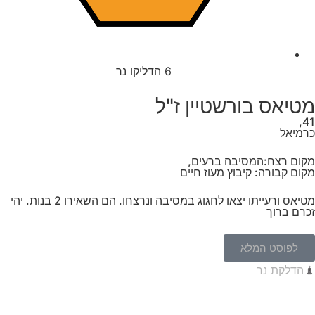
6
הדליקו נר
מטיאס בורשטיין ז"ל
41,
כרמיאל
מקום רצח:המסיבה ברעים,
מקום קבורה: קיבוץ מעוז חיים
מטיאס ורעייתו יצאו לחגוג במסיבה ונרצחו. הם השאירו 2 בנות. יהי
זכרם ברוך
לפוסט המלא
הדלקת נר