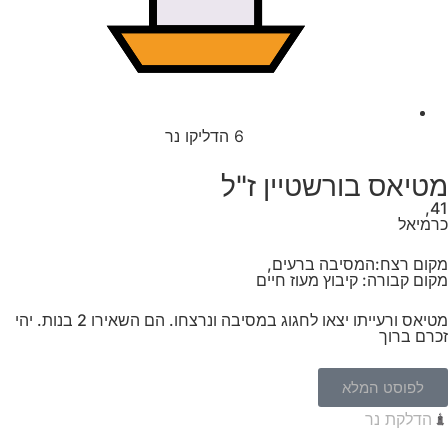
6
הדליקו נר
מטיאס בורשטיין ז"ל
41,
כרמיאל
מקום רצח:המסיבה ברעים,
מקום קבורה: קיבוץ מעוז חיים
מטיאס ורעייתו יצאו לחגוג במסיבה ונרצחו. הם השאירו 2 בנות. יהי
זכרם ברוך
לפוסט המלא
הדלקת נר