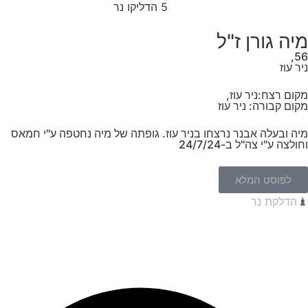
5
הדליקו נר
מיה גורן ז"ל
56,
ניר עוז
מקום רצח:ניר עוז,
מקום קבורה: ניר עוז
מיה ובעלה אבנר נרצחו בניר עוז. גופתה של מיה נחטפה ע"י חמאס
וחולצה ע"י צה"ל ב-24/7/24
לפוסט המלא
הדלקת נר