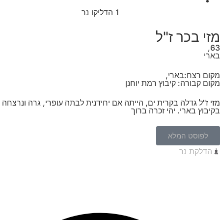
1
הדליקו נר
מזי בכר ז"ל
63,
בארי
מקום רצח:בארי,
מקום קבורה: קיבוץ רמת יוחנן
מזי ז"ל גדלה בקרית ים, הייתה אם יחידנית לבתה עופרי, גרה ונרצחה
בקיבוץ בארי. יהי זכרה ברוך
לפוסט המלא
הדלקת נר