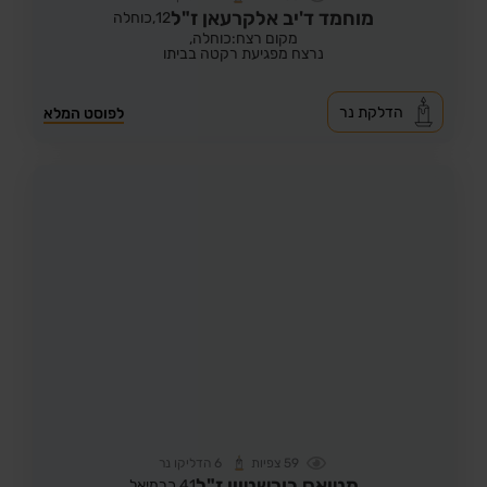
מוחמד ד'יב אלקרעאן ז"ל
12,
כוחלה
מקום רצח:כוחלה,
נרצח מפגיעת רקטה בביתו
הדלקת נר
לפוסט המלא
59
צפיות
6
הדליקו נר
מטיאס בורשטיין ז"ל
41,
כרמיאל