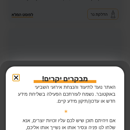
הדלקת נר
לפוסט המלא
מבקרים יקרים!
האתר נועד לתיעוד והנצחת אירועי השביעי
באוקטובר. נשמח לעזרתכם הפעילה בשליחת מידע
חדש או עדכון/תיקון מידע קיים.
42
צפיות
1
הדליקו נר
*
מזי בכר ז"ל
63,
בארי
מקום רצח:בארי,
מקום קבורה: קיבוץ רמת יוחנן
אם זיהיתם תוכן שיש לכם עליו זכויות יוצרים, אנא
מזי ז"ל גדלה בקרית ים, הייתה אם יחידנית לבתה עופרי, גרה
שלחו לנו פניה ונסיר אותו או נשייך אותו אליכם,
ונרצחה בקיבוץ בארי. יהי זכרה ברוך