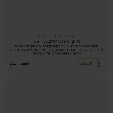
59
צפיות
1
הדליקו נר
לירון ברדה ז"ל
27,
שערי תקוה
מקום רצח:המסיבה ברעים,
מקום קבורה: בית העלמין אלקנה
לירון ז"ל ניהלה את הברים במסיבה, כשהגיעו המחבלים היא נשארה
לסייע לפצועים במקום, עד שנרצחה.
הדלקת נר
לפוסט המלא