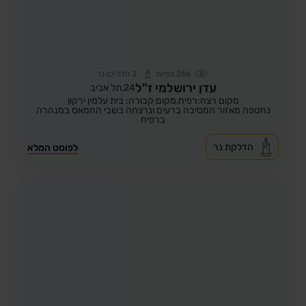
266
צפיות
3
הדליקו נר
עדן ירושלמי ז"ל
24,
תל אביב
מקום רצח:רפיח,
מקום קבורה: בית עלמין ירקון
נחטפה מאזור המסיבה ברעים ונרצחה בשבי החמאס במנהרה
ברפיח
הדלקת נר
לפוסט המלא