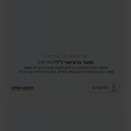
37
צפיות
0
הדליקו נר
מאור גרציאני ז"ל
21,
תל אביב
מקום רצח:המסיבה ברעים,
מקום קבורה: קרית שאול
מאור נסע למסיבה לחגוג את החיים, הוא נרצח יחד עם חבריו.
הדלקת נר
לפוסט המלא