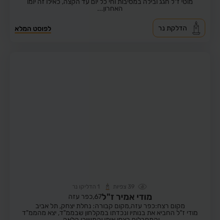
מוטי ז"ל חגג ובילה במסיבות וחי כל יום עד הקצה, כאילו זה יומו
האחרון...
הדלקת נר
לפוסט המלא
39
צפיות
1
הדליקו נר
מודי אמיר ז"ל
67,
כפר עזה
מקום רצח:כפר עזה,
מקום קבורה: נחלת יצחק, תל אביב
מודי ז"ל החביא את בנותיו ונכדתו במקלחון שבממ"ד, יצא מהממ"ד
והמחבלים רצחו אותו והמשיכו הלאה.