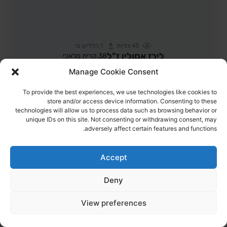
43
צפיות
1
הדליקו נר
לירז אסולין ז"ל
38,
קרית מלאכי
מקום רצח:המסיבה ברעים,
מקום קבורה: בית העלמין קריית מלאכי
Manage Cookie Consent
לירז ז"ל עוד הספיקה לכתוב למשפחתה "אוהבת אתכם, יורים עליי"
To provide the best experiences, we use technologies like cookies to
הדלקת נר
לפוסט המלא
store and/or access device information. Consenting to these
technologies will allow us to process data such as browsing behavior or
unique IDs on this site. Not consenting or withdrawing consent, may
adversely affect certain features and functions.
Accept
Deny
View preferences