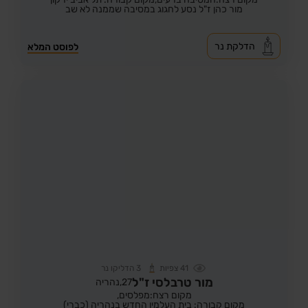
מור כהן ז"ל נסע לחגוג במסיבה שממנה לא שב
הדלקת נר
לפוסט המלא
41
צפיות
3
הדליקו נר
מור טרבלסי ז"ל
27,
נהריה
מקום רצח:מפלסים,
מקום קבורה: בית העלמין החדש בנהריה (כברי)