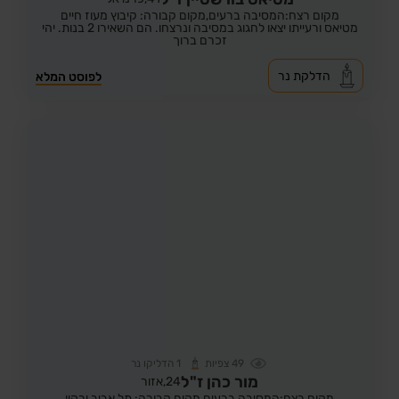
מקום רצח:המסיבה ברעים,
מקום קבורה: קיבוץ מעוז חיים
מטיאס ורעייתו יצאו לחגוג במסיבה ונרצחו. הם השאירו 2 בנות. יהי
זכרם ברוך
הדלקת נר
לפוסט המלא
49
צפיות
1
הדליקו נר
מור כהן ז"ל
24,
אזור
מקום רצח:המסיבה ברעים,
מקום קבורה: תל אביב ירקון