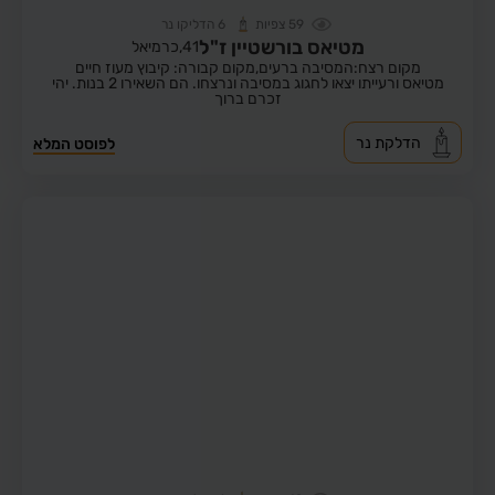
59
צפיות
6
הדליקו נר
מטיאס בורשטיין ז"ל
41,
כרמיאל
מקום רצח:המסיבה ברעים,
מקום קבורה: קיבוץ מעוז חיים
מטיאס ורעייתו יצאו לחגוג במסיבה ונרצחו. הם השאירו 2 בנות. יהי
זכרם ברוך
הדלקת נר
לפוסט המלא