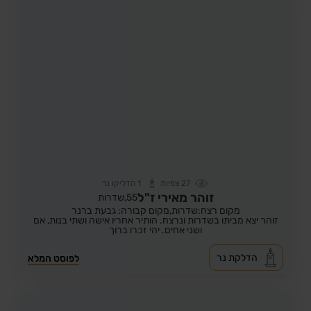
27
צפיות
1
הדליקו נר
זוהר מאירי ז"ל
55,
שדרות
מקום רצח:שדרות,
מקום קבורה: גבעת ברנר
זוהר יצא מביתו בשדרות ונרצח. הותיר אחריו אישה ושתי בנות, אם
ושני אחים. יהי זכרו ברוך
הדלקת נר
לפוסט המלא