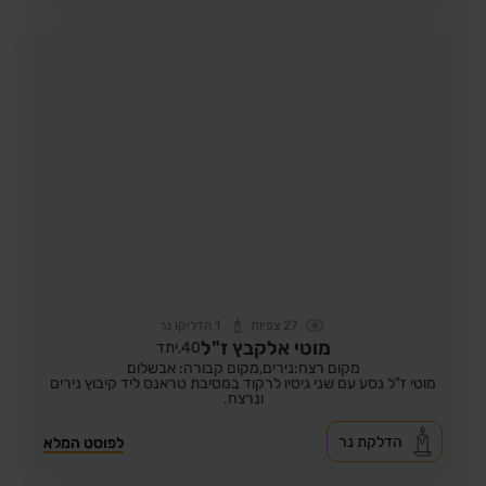
27
צפיות
1
הדליקו נר
מוטי אלקבץ ז"ל
40,
יתד
מקום רצח:נירים,
מקום קבורה: אבשלום
מוטי ז"ל נסע עם שני גיסיו לרקוד במסיבת טראנס ליד קיבוץ נירים
ונרצח.
הדלקת נר
לפוסט המלא