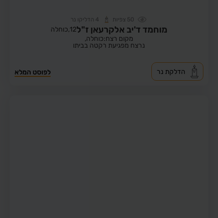
50
צפיות
4
הדליקו נר
מוחמד ד'יב אלקרעאן ז"ל
12,
כוחלה
מקום רצח:כוחלה,
נרצח מפגיעת רקטה בביתו
הדלקת נר
לפוסט המלא