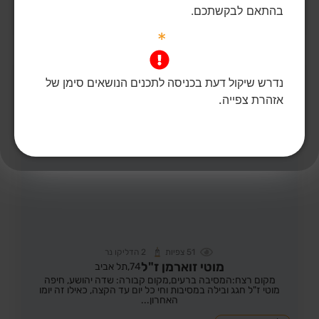
בהתאם לבקשתכם.
הדלקת נר
לפוסט המלא
*
נדרש שיקול דעת בכניסה לתכנים הנושאים סימן של
אזהרת צפייה.
51
צפיות
2
הדליקו נר
מוטי זוארמן ז"ל
74,
תל אביב
מקום רצח:המסיבה ברעים,
מקום קבורה: שדה יהושע, חיפה
מוטי ז"ל חגג ובילה במסיבות וחי כל יום עד הקצה, כאילו זה יומו
האחרון...