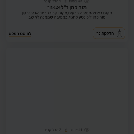
49
צפיות
1
הדליקו נר
מור כהן ז"ל
24,
אזור
מקום רצח:המסיבה ברעים,
מקום קבורה: תל אביב ירקון
מור כהן ז"ל נסע לחגוג במסיבה שממנה לא שב
הדלקת נר
לפוסט המלא
41
צפיות
3
הדליקו נר