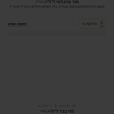
מור טרבלסי ז"ל
27,
נהריה
מקום רצח:מפלסים,
מקום קבורה: בית העלמין החדש בנהריה (כברי)
הדלקת נר
לפוסט המלא
42
צפיות
1
הדליקו נר
מזי בכר ז"ל
63,
בארי