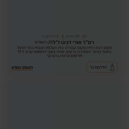
131
צפיות
3
הדליקו נר
רס"ר אורי דנינו ז"ל
25,
ירושלים
מקום רצח:רפיח,
מקום קבורה: בית העלמין הצבאי בהר הרצל
נחטף באזור המסיבה ברעים, שהה בשבי החמאס קרוב ל 11
חודשים ונרצח בדם קר
הדלקת נר
לפוסט המלא