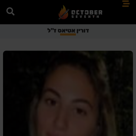
דורין אטיאס ז"ל