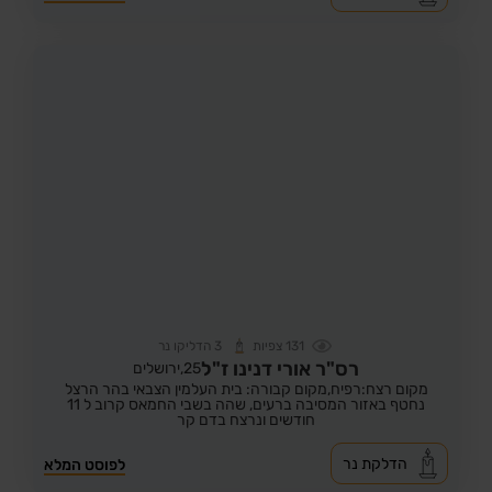
131
צפיות
3
הדליקו נר
רס"ר אורי דנינו ז"ל
25,
ירושלים
מקום רצח:רפיח,
מקום קבורה: בית העלמין הצבאי בהר הרצל
נחטף באזור המסיבה ברעים, שהה בשבי החמאס קרוב ל 11
חודשים ונרצח בדם קר
הדלקת נר
לפוסט המלא