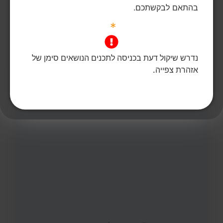
בהתאם לבקשתכם.
26
צפיות
0
הדליקו נר
מאיר אלחרר ז"ל
59,
חולית
*
מקום רצח:חולית,
מקום קבורה: בית העלמין הישן באר שבע
מאיר אלחרר ז"ל נרצח בביתו בחולית.
נדרש שיקול דעת בכניסה לתכנים הנושאים סימן של
הדלקת נר
לפוסט המלא
אזהרת צפייה.