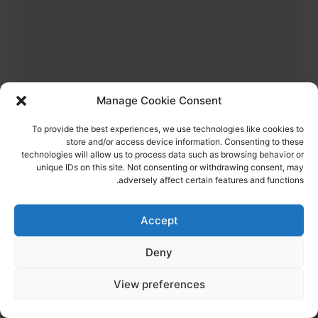
Manage Cookie Consent
To provide the best experiences, we use technologies like cookies to
38
צפיות
0
הדליקו נר
store and/or access device information. Consenting to these
לילי איתמרי ז"ל
63,
כפר עזה
technologies will allow us to process data such as browsing behavior or
מקום רצח:כפר עזה,
מקום קבורה: קיבוץ רוחמה
unique IDs on this site. Not consenting or withdrawing consent, may
לילי איתמרי ז"ל נרצחה ביחד עם בעלה, בביתם בכפר עזה
adversely affect certain features and functions.
הדלקת נר
לפוסט המלא
Accept
Deny
View preferences