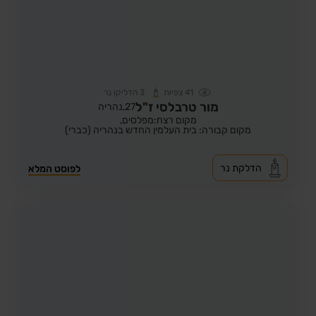
41
צפיות
3
הדליקו נר
מור טרבלסי ז"ל
27,
נהריה
מקום רצח:מפלסים,
מקום קבורה: בית העלמין החדש בנהריה (כברי)
הדלקת נר
לפוסט המלא