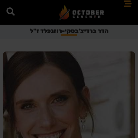
הדר ברדיצ'בסקי-רוזנפלד ז"ל