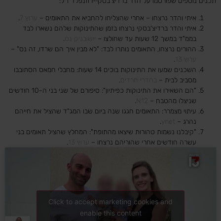
תכנים נוספים שפורסמו על הדר ברדיצ'בסקי-רוזנפלד ז"ל:
איתי והדר נרצחו – אחרי שהצליחו להחביא את התאומים –
ערוץ 7
.
איתי והדר ברדיצ'בסקי נרצחו בזמן שהתינוקות שלהם נשארו לבד
בממ"ד במשך 12 שעות עד שחולצו –
יישובניק נט
.
ההורים נרצחו, התאומים נותרו לבד: "לא מבין איך הם שרדו, זה נס" –
ערוץ 13
.
השכנים שמעו את התינוקות בוכים 14 שעות: מחבלי חמאס הסתובבו
מסביב לבית –
בחדרי חרדים
.
"הם השאירו את התינוקות כפיתיון": סיפורם של שני בני ה-10 חודשים
שניצלו מהטבח –
N12
.
עיתוי מצמרר: התאומים חגגו שנה ביום שבו המג"ד שהציל את חייהם
נהרג –
ynet
.
"קיבלנו נשמות טהורות שיצאו מהתופת": המחלץ שהציל תאומים בני
עשרה חודשים אחרי שהוריהם נרצחו –
ערוץ 13
.
Click to accept marketing cookies and
enable this content