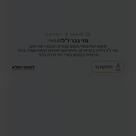
42
צפיות
1
הדליקו נר
מזי בכר ז"ל
63,
בארי
מקום רצח:בארי,
מקום קבורה: קיבוץ רמת יוחנן
מזי ז"ל גדלה בקרית ים, הייתה אם יחידנית לבתה עופרי, גרה
ונרצחה בקיבוץ בארי. יהי זכרה ברוך
הדלקת נר
לפוסט המלא