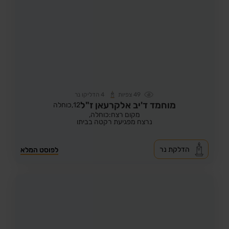
49
צפיות
4
הדליקו נר
מוחמד ד'יב אלקרעאן ז"ל
12,
כוחלה
מקום רצח:כוחלה,
נרצח מפגיעת רקטה בביתו
הדלקת נר
לפוסט המלא