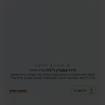
43
צפיות
1
הדליקו נר
לירז אסולין ז"ל
38,
קרית מלאכי
מקום רצח:המסיבה ברעים,
מקום קבורה: בית העלמין קריית מלאכי
לירז ז"ל עוד הספיקה לכתוב למשפחתה "אוהבת אתכם, יורים עליי"
הדלקת נר
לפוסט המלא