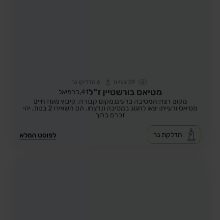
59
צפיות
6
הדליקו נר
מטיאס בורשטיין ז"ל
41,
כרמיאל
מקום רצח:המסיבה ברעים,
מקום קבורה: קיבוץ מעוז חיים
מטיאס ורעייתו יצאו לחגוג במסיבה ונרצחו. הם השאירו 2 בנות. יהי
זכרם ברוך
הדלקת נר
לפוסט המלא