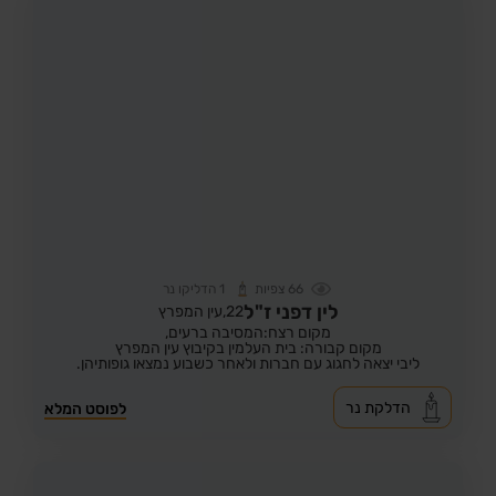
66
צפיות
1
הדליקו נר
לין דפני ז"ל
22,
עין המפרץ
מקום רצח:המסיבה ברעים,
מקום קבורה: בית העלמין בקיבוץ עין המפרץ
ליבי יצאה לחגוג עם חברות ולאחר כשבוע נמצאו גופותיהן.
הדלקת נר
לפוסט המלא