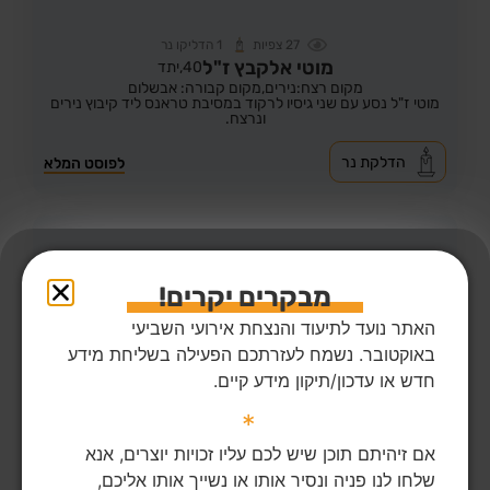
27
צפיות
1
הדליקו נר
מוטי אלקבץ ז"ל
40,
יתד
מקום רצח:נירים,
מקום קבורה: אבשלום
מוטי ז"ל נסע עם שני גיסיו לרקוד במסיבת טראנס ליד קיבוץ נירים
ונרצח.
הדלקת נר
לפוסט המלא
מבקרים יקרים!
האתר נועד לתיעוד והנצחת אירועי השביעי
באוקטובר. נשמח לעזרתכם הפעילה בשליחת מידע
חדש או עדכון/תיקון מידע קיים.
*
אם זיהיתם תוכן שיש לכם עליו זכויות יוצרים, אנא
שלחו לנו פניה ונסיר אותו או נשייך אותו אליכם,