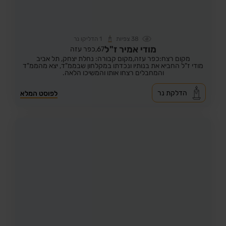
38
צפיות
1
הדליקו נר
מודי אמיר ז"ל
67,
כפר עזה
מקום רצח:כפר עזה,
מקום קבורה: נחלת יצחק, תל אביב
מודי ז"ל החביא את בנותיו ונכדתו במקלחון שבממ"ד, יצא מהממ"ד
והמחבלים רצחו אותו והמשיכו הלאה.
הדלקת נר
לפוסט המלא