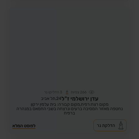
266
צפיות
3
הדליקו נר
עדן ירושלמי ז"ל
24,
תל אביב
מקום רצח:רפיח,
מקום קבורה: בית עלמין ירקון
נחטפה מאזור המסיבה ברעים ונרצחה בשבי החמאס במנהרה
ברפיח
הדלקת נר
לפוסט המלא