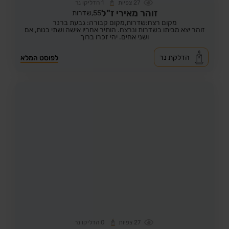
27
צפיות
1
הדליקו נר
זוהר מאירי ז"ל
55,
שדרות
מקום רצח:שדרות,
מקום קבורה: גבעת ברנר
זוהר יצא מביתו בשדרות ונרצח. הותיר אחריו אישה ושתי בנות, אם
ושני אחים. יהי זכרו ברוך
הדלקת נר
לפוסט המלא
27
צפיות
0
הדליקו נר