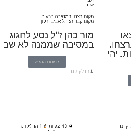
אזור,
מקום רצח: המסיבה ברעים
מקום קבורה: תל אביב ירקון
או
מור כהן ז"ל נסע לחגוג
רצחו.
במסיבה שממנה לא שב
רו 2 בנות. יהי
לפוסט המלא
הדלקת נר
קו נר
40
צפיות
1
הדליקו נר