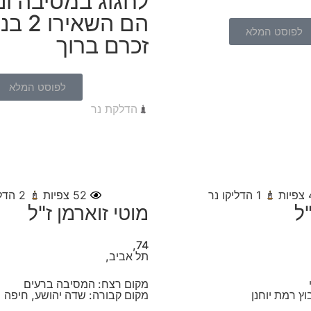
לחגוג במסיבה ונ
הם השאי
לפוסט המלא
זכרם ברוך
לפוסט המלא
הדלקת נר
צפיות
1
הדליקו נר
52
צפיות
2
הדלי
"ל
מוטי זוארמן ז"ל
74,
תל אביב,
מקום רצח: המסיבה ברעים
וץ רמת יוחנן
מקום קבורה: שדה יהושע, חיפה