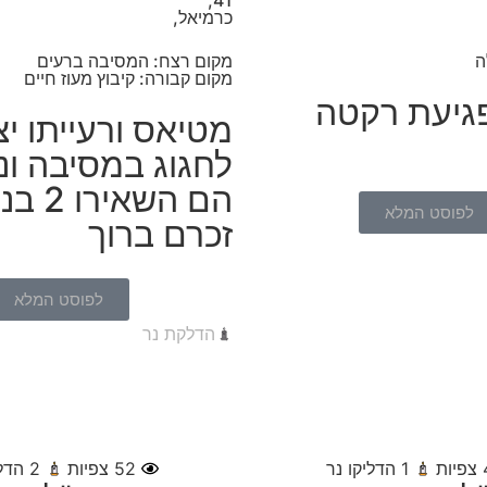
כרמיאל,
ה
מקום רצח: המסיבה ברעים
מקום קבורה: קיבוץ מעוז חיים
גיעת רקטה
מטיאס ורעייתו יצ
לחגוג במסיבה ונ
הם השאי
לפוסט המלא
זכרם ברוך
לפוסט המלא
הדלקת נר
צפיות
1
הדליקו נר
52
צפיות
2
הדלי