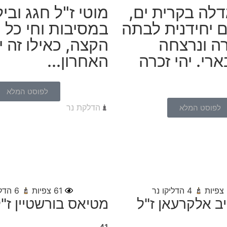
גדלה בקרית ים,
מוטי ז"ל חגג ובי
 יחידנית לבתה
במסיבות וחי כל י
רה ונרצחה
הקצה, כאילו זה יו
ארי. יהי זכרה
האחרון...
לפוסט המלא
הדלקת נר
לפוסט המלא
צפיות
4
הדליקו נר
61
צפיות
6
הדלי
ב אלקרעאן ז"ל
מטיאס בורשטיין ז"
41,