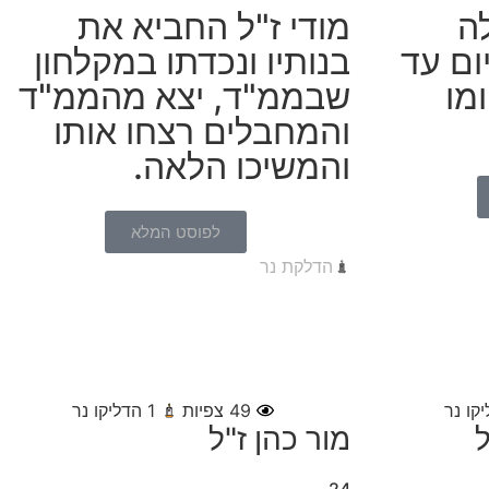
לה
מודי ז"ל החביא את
ום עד
בנותיו ונכדתו במקלחון
מו
שבממ"ד, יצא מהממ"ד
והמחבלים רצחו אותו
והמשיכו הלאה.
לפוסט המלא
הדלקת נר
קו נר
49
צפיות
1
הדליקו נר
ל
מור כהן ז"ל
24,