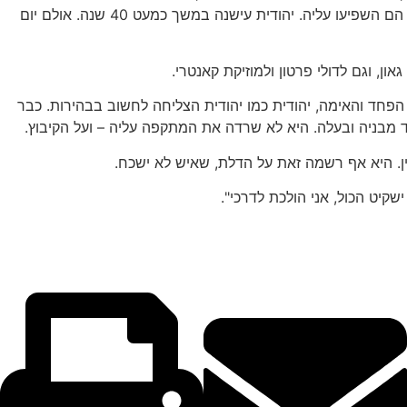
שמרה עם הנכדים והנכדות על קשר קרוב ותקשורת פתוחה, כולל קבוצת ווטסאפ. רוחה הצעירה סייעה בכך. כמו שהשפיעה על נכדיה, גם הם השפיעו עליה. יהודית עישנה במשך כמעט 40 שנה. אולם יום
, וגם לדולי פרטון ולמוזיקת קאנטרי.
 למרות הפחד והאימה, יהודית כמו יהודית הצליחה לחשוב בבהירות. כבר
מבניה ובעלה. היא לא שרדה את המתקפה עליה – ועל הקיבוץ.
ין. היא אף רשמה זאת על הדלת, שאיש לא ישכח.
שקיט הכול, אני הולכת לדרכי".