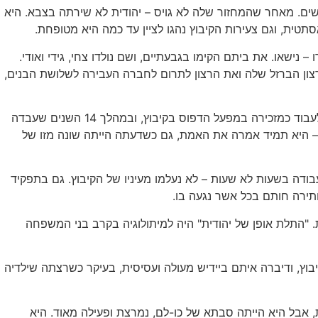
נים ובמסיבות בתל אביב של שנות השישים. מאחר שהמחזור שלה לא גויס – יהודית לא שירתה בצבא. היא
טית, וגם צעירות הקיבוץ נהגו לציין עד כמה היא מטופחת.
שהכירו – נישאו. את ביתם הקימו בגבעתיים, ושם נולדו צחי, גידי ואודי.
עבורם. את רצון הברזל שלה ואת הרצון לתרום לחברה העבירה לשלושת הבנים,
יהודית היתה אשה חזקה, דעתנית ובעלת חוש צדק מפותח – לפעמים מפותח מדי. היא הגיעה להישגים יוצאי דופן בעבודתה. היא החלה לעבוד כמזכירה במפעל הדפוס בקיבוץ, ובמהלך 14 השנים שעבדה
– היא תמיד אמרה את האמת, גם כשדעתה הייתה שונה מזו של
בודה בשעות לא שעות – לא נעלמו מעיניו של הקיבוץ. גם בתפקיד
ותירה חותם בכל אשר נגעה בו.
ות. "התלת אופן של יהודית" היה למיתולוגיה בקרב בני המשפחה
בוץ, ודיברה איתם ביידיש מעולה ועסיסית, בעיקר כשרצתה שילדיה
נות, אבל היא הייתה סבתא של כו-לם, נמרצת ופעילה מאוד. היא