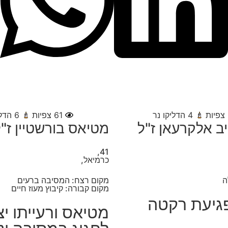
צפיות
4
הדליקו נר
61
צפיות
6
הדלי
ב אלקרעאן ז"ל
מטיאס בורשטיין ז"
41,
כרמיאל,
ה
מקום רצח: המסיבה ברעים
מקום קבורה: קיבוץ מעוז חיים
גיעת רקטה
מטיאס ורעייתו יצ