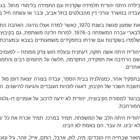
עבדה במשרד עורכי דין מהבולטים בתל אביב, וכבר אז עשתה חיל בעב
את שמעון פגשה בשנת 1970, כאשר למדה אצלו 
לבארי עברה המשפחה ב-1976. למרות הלינה
שלמדו בשקדנות וגם שירתו בתפקידים משמעותיים בצבא ובמערכת ה
שם הרחיבה את תפקידה, התקדמה, חלשה על תחומים רבים והתמחתה 
אחרים.
בתפקיד אחר, כמנהלנית בבית הספר, עבדה בצורה יוצאת דופן מול מ
חשבת השכר של הקיבוץ, דאגה לזכויות העובדים והגיעה להישגים. הי
בניגוד למסורת הקיבוצית, יהודית לא ידעה לרכוב על אופניים דו-גלג
המורחבת.
יהודית היתה הלב של המשפחה. תמיד במרכז. תמיד זוכרת את כל ימי
לא יבינו. זה עבד. הם באמת לא הבינו.
האור שבחייה היו הנכדים: מיה, לוק, ארבל, רותם, אייל, זוהר, גיל 