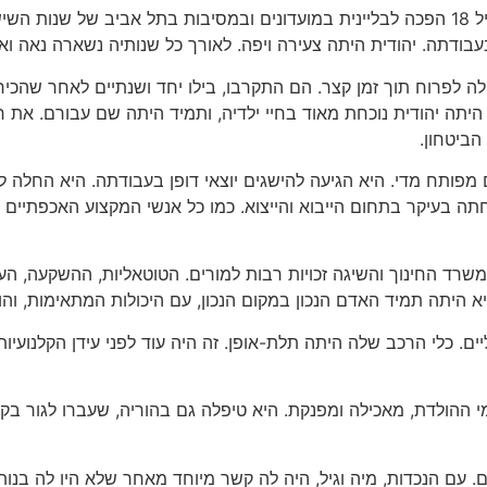
כילדה היתה יהודית תלמידה שקדנית וגם התמידה בלימודי מחול. בגיל 18 הפכה לבליינית במועדו
ודתה. יהודית היתה צעירה ויפה. לאורך כל שנותיה נשארה נאה ואסת
נהיגה. האהבה החלה לפרוח תוך זמן קצר. הם התקרבו, בילו יחד ושנתיים לאחר 
 משותפת, גם בקיבוץ היתה יהודית נוכחת מאוד בחיי ילדיה, ותמיד היתה שם 
ביטחון.
בעיקר בתחום הייבוא והייצוא. כמו כל אנשי המקצוע האכפתיים 
שרד החינוך והשיגה זכויות רבות למורים. הטוטאליות, ההשקעה, הע
א היתה תמיד האדם הנכון במקום הנכון, עם היכולות המתאימות, וה
ליים. כלי הרכב שלה היתה תלת-אופן. זה היה עוד לפני עידן הקלנועי
 ההולדת, מאכילה ומפנקת. היא טיפלה גם בהוריה, שעברו לגור בקי
ונועם. עם הנכדות, מיה וגיל, היה לה קשר מיוחד מאחר שלא היו לה ב