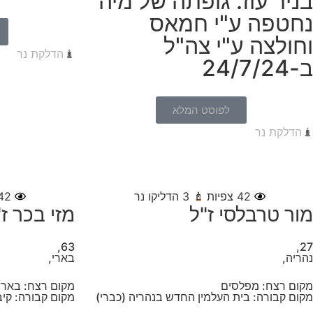
בניר עוז. גופתה של מיה
נחטפה ע"י חמאס
וחולצה ע"י צה"ל
הדלקת נר
ב-24/7/24
לפוסט המלא
הדלקת נר
42
צפיות
3
הדליקו נר
42
מור טרבלסי ז"ל
מזי בכר ז
63,
27,
נהריה,
בארי,
מקום רצח: מפלסים
מקום רצח: בארי
מקום קבורה: בית העלמין החדש בנהריה (כברי)
מקום קבורה: קיב