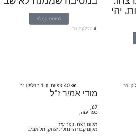
רצחו.
במסיבה שממנה לא שב
רו 2 בנות. יהי
לפוסט המלא
הדלקת נר
קו נר
40
צפיות
1
הדליקו נר
מודי אמיר ז"ל
67,
כפר עזה,
מקום רצח: כפר עזה
מקום קבורה: נחלת יצחק, תל אביב