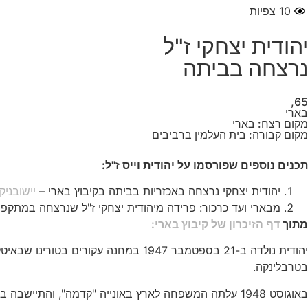
10
צפיות
יהודית יצחקי ז"ל
נרצחה בביתה
65,
בארי
מקום רצח: בארי
מקום קבורה: בית העלמין ברביבים
תכנים נוספים שפורסמו על יהודית וייס ז"ל:
יהודית יצחקי נרצחה באכזריות בביתה בקיבוץ בארי –
יישובניק
מבארי ועד כרכור: פרידה מיהודית יצחקי ז"ל שנרצחה במתק
מתוך
דף הזיכרון של קיבוץ בארי:
יהודית נולדה ב-21 בספטמבר 1947 במח
בטרבלינקה.
באוגוסט 1948 עלתה המשפחה לארץ באונייה "קדמה", והתיישבה בגבעת עלייה ביפו. שנה לאחר מכן נולד ליהודית אח, נתן. ב-1950 עברו לקיבוץ כנרת. הם חיו שם שנתיים, ואז חזרו ליפו.