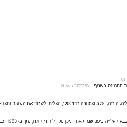
 נט
.
פת החמאס בעוטף –
מיגדלור News
.
נה עקורים בטורינו שבאיטליה. הוריה, יעקב וציפורה רדזינסקי, הצליחו לשרוד את