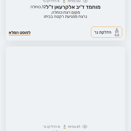
50
צפיות
4
הדליקו נר
מוחמד ד'יב אלקרעאן ז"ל
12,
כוחלה
מקום רצח:כוחלה,
נרצח מפגיעת רקטה בביתו
הדלקת נר
לפוסט המלא
61
צפיות
6
הדליקו נר