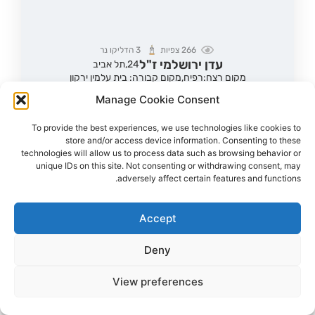
266
צפיות
3
הדליקו נר
עדן ירושלמי ז"ל
24,
תל אביב
מקום רצח:רפיח,
מקום קבורה: בית עלמין ירקון
נחטפה מאזור המסיבה ברעים ונרצחה בשבי החמאס במנהרה
ברפיח
Manage Cookie Consent
הדלקת נר
לפוסט המלא
To provide the best experiences, we use technologies like cookies to
store and/or access device information. Consenting to these
technologies will allow us to process data such as browsing behavior or
unique IDs on this site. Not consenting or withdrawing consent, may
adversely affect certain features and functions.
Accept
Deny
View preferences