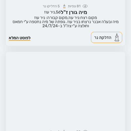
81
צפיות
5
הדליקו נר
מיה גורן ז"ל
56,
ניר עוז
מקום רצח:ניר עוז,
מקום קבורה: ניר עוז
מיה ובעלה אבנר נרצחו בניר עוז. גופתה של מיה נחטפה ע"י חמאס
וחולצה ע"י צה"ל ב-24/7/24
הדלקת נר
לפוסט המלא