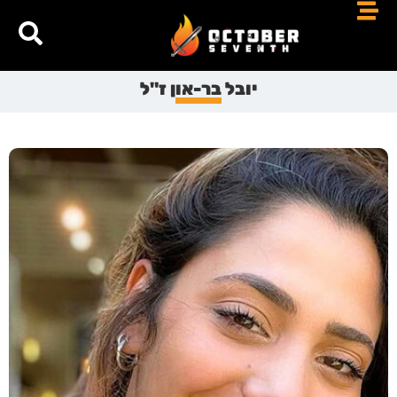
יובל בר-און ז"ל