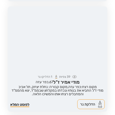
39
צפיות
1
הדליקו נר
מודי אמיר ז"ל
67,
כפר עזה
מקום רצח:כפר עזה,
מקום קבורה: נחלת יצחק, תל אביב
מודי ז"ל החביא את בנותיו ונכדתו במקלחון שבממ"ד, יצא מהממ"ד
והמחבלים רצחו אותו והמשיכו הלאה.
הדלקת נר
לפוסט המלא