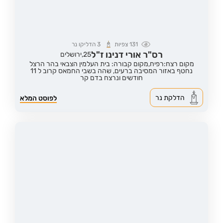
131
צפיות
3
הדליקו נר
רס"ר אורי דנינו ז"ל
25,
ירושלים
מקום רצח:רפיח,
מקום קבורה: בית העלמין הצבאי בהר הרצל
נחטף באזור המסיבה ברעים, שהה בשבי החמאס קרוב ל 11
חודשים ונרצח בדם קר
הדלקת נר
לפוסט המלא