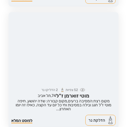
52
צפיות
2
הדליקו נר
מוטי זוארמן ז"ל
74,
תל אביב
מקום רצח:המסיבה ברעים,
מקום קבורה: שדה יהושע, חיפה
מוטי ז"ל חגג ובילה במסיבות וחי כל יום עד הקצה, כאילו זה יומו
האחרון...
הדלקת נר
לפוסט המלא