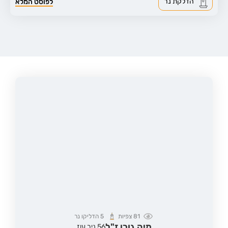
הדלקת נר
לפוסט המלא
81
צפיות
5
הדליקו נר
מיה גורן ז"ל
56,
ניר עוז