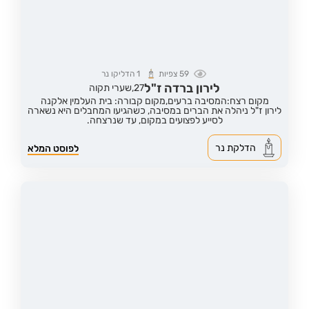
59
צפיות
1
הדליקו נר
לירון ברדה ז"ל
27,
שערי תקוה
מקום רצח:המסיבה ברעים,
מקום קבורה: בית העלמין אלקנה
לירון ז"ל ניהלה את הברים במסיבה, כשהגיעו המחבלים היא נשארה
לסייע לפצועים במקום, עד שנרצחה.
הדלקת נר
לפוסט המלא