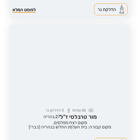
הדלקת נר
לפוסט המלא
42
צפיות
3
הדליקו נר
מור טרבלסי ז"ל
27,
נהריה
מקום רצח:מפלסים,
מקום קבורה: בית העלמין החדש בנהריה (כברי)