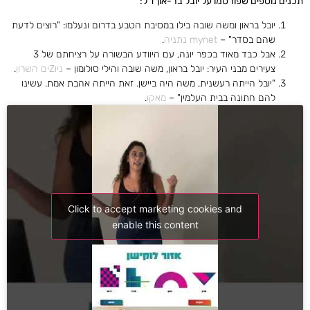
תכנים נוספים שפורסמו על יובל בר-און ז"ל:
יובל בראון ומשה שובה בילו במסיבת הטבע בדרום ונעלמו: "רוצים לדעת
שהם בסדר" –
mynet נתניה
.
אבל כבד מאוד בכפר יונה, עם היוודע הבשורה על רציחתם של 3
צעירים מבני העיר: יובל בראון, משה שובה והילי סולומון –
ניוZים השרון
.
"יובל הייתה רעשנית, משה היה ביישן. זאת הייתה אהבת אמת. עשינו
להם חתונה בבית העלמין" –
מאקו
.
Click to accept marketing cookies and
enable this content