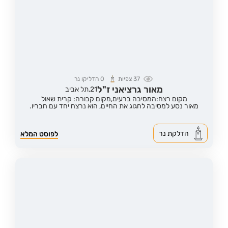
37
צפיות
0
הדליקו נר
מאור גרציאני ז"ל
21,
תל אביב
מקום רצח:המסיבה ברעים,
מקום קבורה: קרית שאול
מאור נסע למסיבה לחגוג את החיים, הוא נרצח יחד עם חבריו.
הדלקת נר
לפוסט המלא