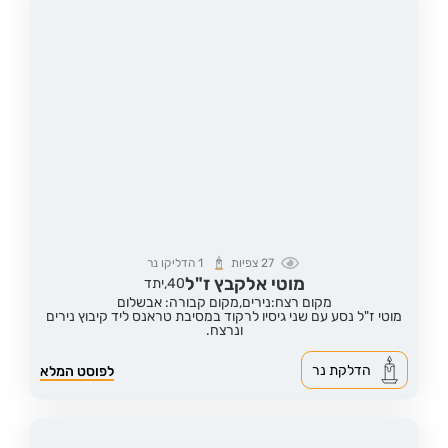
27
צפיות
1
הדליקו נר
מוטי אלקבץ ז"ל
40,
יתד
מקום רצח:נירים,
מקום קבורה: אבשלום
מוטי ז"ל נסע עם שני גיסיו לרקוד במסיבת טראנס ליד קיבוץ נירים
ונרצח.
הדלקת נר
לפוסט המלא