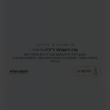
266
צפיות
3
הדליקו נר
עדן ירושלמי ז"ל
24,
תל אביב
מקום רצח:רפיח,
מקום קבורה: בית עלמין ירקון
נחטפה מאזור המסיבה ברעים ונרצחה בשבי החמאס במנהרה
ברפיח
הדלקת נר
לפוסט המלא