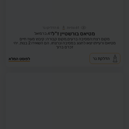
61
צפיות
6
הדליקו נר
מטיאס בורשטיין ז"ל
41,
כרמיאל
מקום רצח:המסיבה ברעים,
מקום קבורה: קיבוץ מעוז חיים
מטיאס ורעייתו יצאו לחגוג במסיבה ונרצחו. הם השאירו 2 בנות. יהי
זכרם ברוך
הדלקת נר
לפוסט המלא