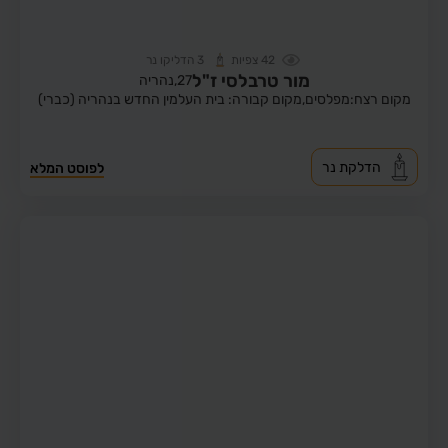
42
צפיות
3
הדליקו נר
מור טרבלסי ז"ל
27,
נהריה
מקום רצח:מפלסים,
מקום קבורה: בית העלמין החדש בנהריה (כברי)
הדלקת נר
לפוסט המלא