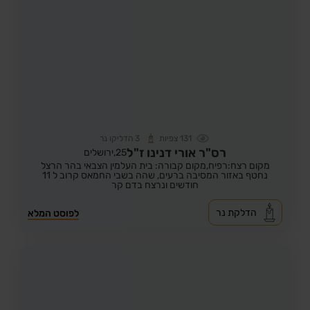
131
צפיות
3
הדליקו נר
רס"ר אורי דנינו ז"ל
25,
ירושלים
מקום רצח:רפיח,
מקום קבורה: בית העלמין הצבאי בהר הרצל
נחטף באזור המסיבה ברעים, שהה בשבי החמאס קרוב ל 11
חודשים ונרצח בדם קר
הדלקת נר
לפוסט המלא