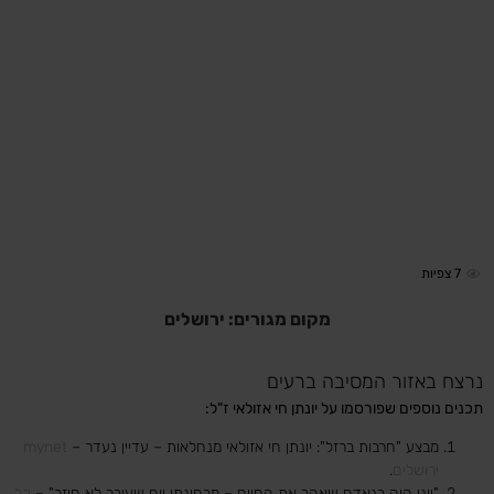
7
צפיות
מקום מגורים: ירושלים
נרצח באזור המסיבה ברעים
תכנים נוספים שפורסמו על יונתן חי אזולאי ז"ל:
מבצע "חרבות ברזל": יונתן חי אזולאי מנחלאות – עדיין נעדר –
mynet
ירושלים
.
"יוני היה בנאדם שאהב את החיים – מבחינתו יום שעובר לא חוזר" –
כל