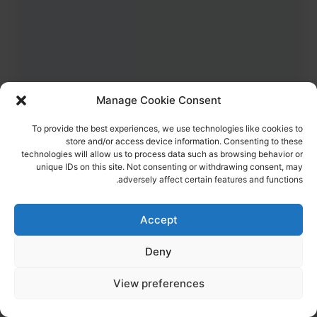
Manage Cookie Consent
43
צפיות
1
הדליקו נר
To provide the best experiences, we use technologies like cookies to
לירז אסולין ז"ל
38,
קרית מלאכי
store and/or access device information. Consenting to these
מקום רצח:המסיבה ברעים,
מקום קבורה: בית העלמין קריית מלאכי
לירז ז"ל עוד הספיקה לכתוב למשפחתה "אוהבת אתכם, יורים עליי"
technologies will allow us to process data such as browsing behavior or
unique IDs on this site. Not consenting or withdrawing consent, may
adversely affect certain features and functions.
הדלקת נר
לפוסט המלא
Accept
Deny
View preferences