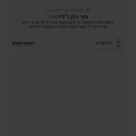
49
צפיות
1
הדליקו נר
מור כהן ז"ל
24,
אזור
מקום רצח:המסיבה ברעים,
מקום קבורה: תל אביב ירקון
מור כהן ז"ל נסע לחגוג במסיבה שממנה לא שב
הדלקת נר
לפוסט המלא