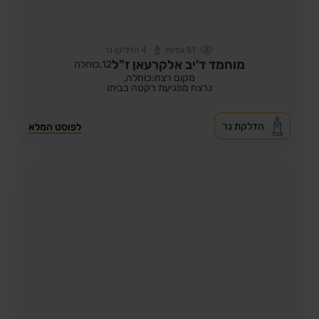
51
צפיות
4
הדליקו נר
מוחמד ד'יב אלקרעאן ז"ל
12,
כוחלה
מקום רצח:כוחלה,
נרצח מפגיעת רקטה בביתו
הדלקת נר
לפוסט המלא