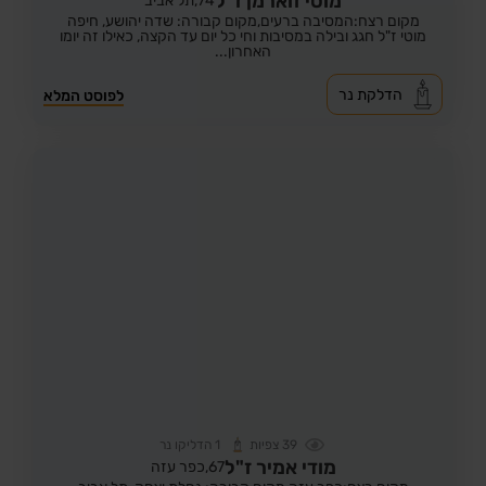
מוטי זוארמן ז"ל
74,
תל אביב
מקום רצח:המסיבה ברעים,
מקום קבורה: שדה יהושע, חיפה
מוטי ז"ל חגג ובילה במסיבות וחי כל יום עד הקצה, כאילו זה יומו
האחרון...
הדלקת נר
לפוסט המלא
39
צפיות
1
הדליקו נר
מודי אמיר ז"ל
67,
כפר עזה