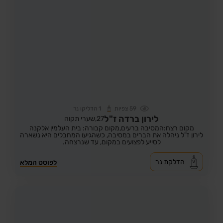
59
צפיות
1
הדליקו נר
לירון ברדה ז"ל
27,
שערי תקוה
מקום רצח:המסיבה ברעים,
מקום קבורה: בית העלמין אלקנה
לירון ז"ל ניהלה את הברים במסיבה, כשהגיעו המחבלים היא נשארה
לסייע לפצועים במקום, עד שנרצחה.
הדלקת נר
לפוסט המלא