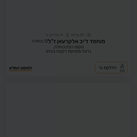
51
צפיות
4
הדליקו נר
מוחמד ד'יב אלקרעאן ז"ל
12,
כוחלה
מקום רצח:כוחלה,
נרצח מפגיעת רקטה בביתו
הדלקת נר
לפוסט המלא