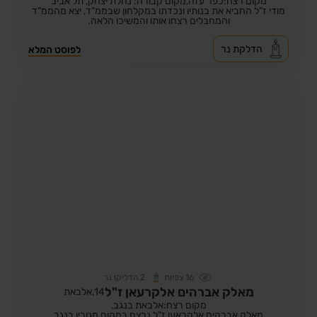
מקום רצח:כפר עזה,
מקום קבורה: נחלת יצחק, תל אביב
מודי ז"ל החביא את בנותיו ונכדתו במקלחון שבממ"ד, יצא מהממ"ד
והמחבלים רצחו אותו והמשיכו הלאה.
הדלקת נר
לפוסט המלא
16
צפיות
2
הדליקו נר
מאלק אברהים אלקרעאן ז"ל
14,
אלבאת
מקום רצח:אלבאת בנגב,
מאלק אברהים אלקראען ז"ל נרצח במקום מגוריו בנגב