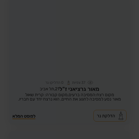
37
צפיות
0
הדליקו נר
מאור גרציאני ז"ל
21,
תל אביב
מקום רצח:המסיבה ברעים,
מקום קבורה: קרית שאול
מאור נסע למסיבה לחגוג את החיים, הוא נרצח יחד עם חבריו.
הדלקת נר
לפוסט המלא