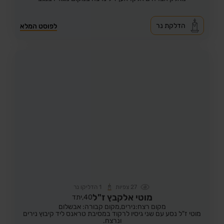
הדלקת נר
לפוסט המלא
27
צפיות
1
הדליקו נר
מוטי אלקבץ ז"ל
40,
יתד
מקום רצח:נירים,
מקום קבורה: אבשלום
מוטי ז"ל נסע עם שני גיסיו לרקוד במסיבת טראנס ליד קיבוץ נירים
ונרצח.