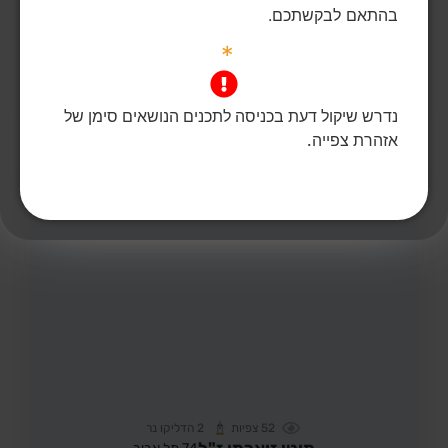
בהתאם לבקשתכם.
מזי בכר ז"ל
63,
בארי
מקום רצח:בארי,
מקום קבורה: קיבוץ רמת יוחנן
*
מזי ז"ל גדלה בקרית ים, הייתה אם יחידנית לבתה עופרי, גרה
ונרצחה בקיבוץ בארי. יהי זכרה ברוך
הדלקת נר
לפוסט המלא
נדרש שיקול דעת בכניסה לתכנים הנושאים סימן של
אזהרת צפייה.
52
צפיות
2
הדליקו נר