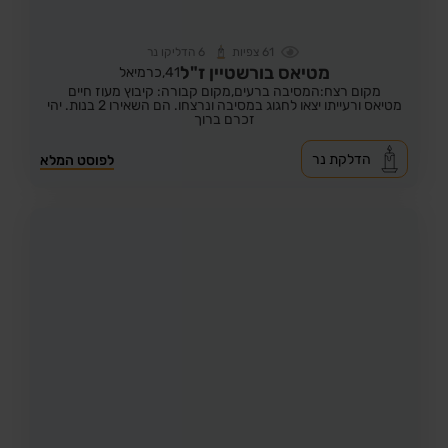
61
צפיות
6
הדליקו נר
מטיאס בורשטיין ז"ל
41,
כרמיאל
מקום רצח:המסיבה ברעים,
מקום קבורה: קיבוץ מעוז חיים
מטיאס ורעייתו יצאו לחגוג במסיבה ונרצחו. הם השאירו 2 בנות. יהי
זכרם ברוך
הדלקת נר
לפוסט המלא