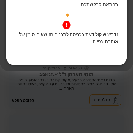
בהתאם לבקשתכם.
*
נדרש שיקול דעת בכניסה לתכנים הנושאים סימן של
אזהרת צפייה.
50
צפיות
2
הדליקו נר
מוטי זוארמן ז"ל
74,
תל אביב
מקום רצח:המסיבה ברעים,
מקום קבורה: שדה יהושע, חיפה
מוטי ז"ל חגג ובילה במסיבות וחי כל יום עד הקצה, כאילו זה יומו
האחרון...
הדלקת נר
לפוסט המלא