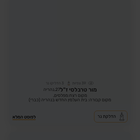
39
צפיות
3
הדליקו נר
מור טרבלסי ז"ל
27,
נהריה
מקום רצח:מפלסים,
מקום קבורה: בית העלמין החדש בנהריה (כברי)
הדלקת נר
לפוסט המלא