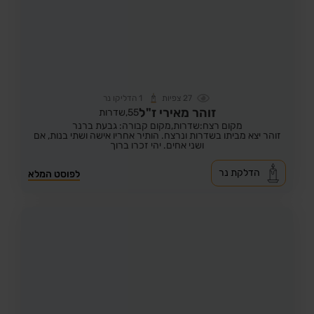
27
צפיות
1
הדליקו נר
זוהר מאירי ז"ל
55,
שדרות
מקום רצח:שדרות,
מקום קבורה: גבעת ברנר
זוהר יצא מביתו בשדרות ונרצח. הותיר אחריו אישה ושתי בנות, אם
ושני אחים. יהי זכרו ברוך
הדלקת נר
לפוסט המלא