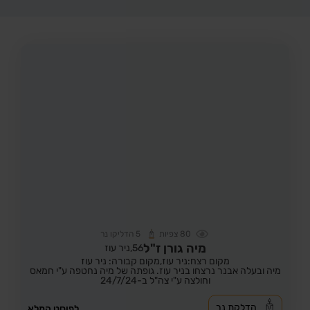
80
צפיות
5
הדליקו נר
מיה גורן ז"ל
56,
ניר עוז
מקום רצח:ניר עוז,
מקום קבורה: ניר עוז
מיה ובעלה אבנר נרצחו בניר עוז. גופתה של מיה נחטפה ע"י חמאס
וחולצה ע"י צה"ל ב-24/7/24
הדלקת נר
לפוסט המלא