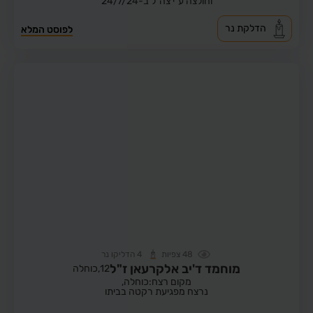
וחולצה ע"י צה"ל ב-24/7/24
הדלקת נר
לפוסט המלא
48
צפיות
4
הדליקו נר
מוחמד ד'יב אלקרעאן ז"ל
12,
כוחלה
מקום רצח:כוחלה,
נרצח מפגיעת רקטה בביתו