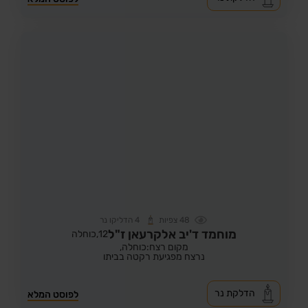
48
צפיות
4
הדליקו נר
מוחמד ד'יב אלקרעאן ז"ל
12,
כוחלה
מקום רצח:כוחלה,
נרצח מפגיעת רקטה בביתו
הדלקת נר
לפוסט המלא