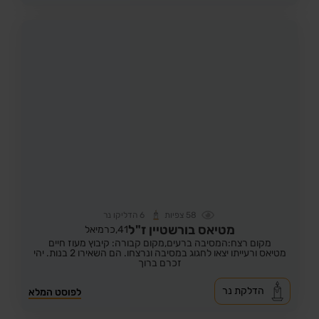
58
צפיות
6
הדליקו נר
מטיאס בורשטיין ז"ל
41,
כרמיאל
מקום רצח:המסיבה ברעים,
מקום קבורה: קיבוץ מעוז חיים
מטיאס ורעייתו יצאו לחגוג במסיבה ונרצחו. הם השאירו 2 בנות. יהי
זכרם ברוך
הדלקת נר
לפוסט המלא