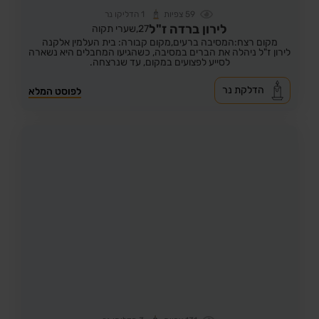
59
צפיות
1
הדליקו נר
לירון ברדה ז"ל
27,
שערי תקוה
מקום רצח:המסיבה ברעים,
מקום קבורה: בית העלמין אלקנה
לירון ז"ל ניהלה את הברים במסיבה, כשהגיעו המחבלים היא נשארה
לסייע לפצועים במקום, עד שנרצחה.
הדלקת נר
לפוסט המלא