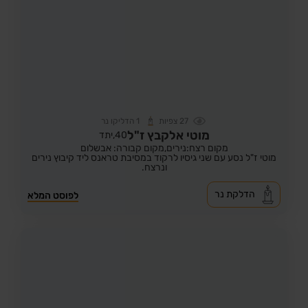
27
צפיות
1
הדליקו נר
מוטי אלקבץ ז"ל
40,
יתד
מקום רצח:נירים,
מקום קבורה: אבשלום
מוטי ז"ל נסע עם שני גיסיו לרקוד במסיבת טראנס ליד קיבוץ נירים
ונרצח.
הדלקת נר
לפוסט המלא