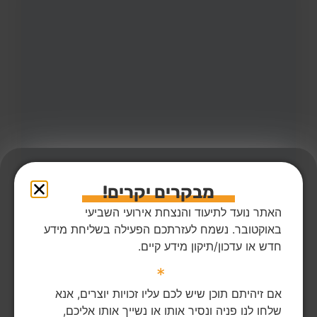
40
צפיות
1
הדליקו נר
מבקרים יקרים!
מזי בכר ז"ל
63,
בארי
מקום רצח:בארי,
מקום קבורה: קיבוץ רמת יוחנן
האתר נועד לתיעוד והנצחת אירועי השביעי
מזי ז"ל גדלה בקרית ים, הייתה אם יחידנית לבתה עופרי, גרה
ונרצחה בקיבוץ בארי. יהי זכרה ברוך
באוקטובר. נשמח לעזרתכם הפעילה בשליחת מידע
חדש או עדכון/תיקון מידע קיים.
הדלקת נר
לפוסט המלא
*
אם זיהיתם תוכן שיש לכם עליו זכויות יוצרים, אנא
שלחו לנו פניה ונסיר אותו או נשייך אותו אליכם,