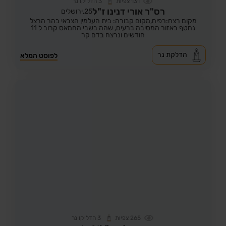
131
צפיות
3
הדליקו נר
רס"ר אורי דנינו ז"ל
25,
ירושלים
מקום רצח:רפיח,
מקום קבורה: בית העלמין הצבאי בהר הרצל
נחטף באזור המסיבה ברעים, שהה בשבי החמאס קרוב ל 11
חודשים ונרצח בדם קר
הדלקת נר
לפוסט המלא
265
צפיות
3
הדליקו נר