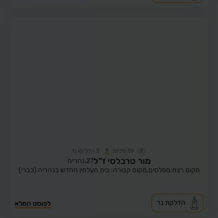
39
צפיות
3
הדליקו נר
מור טרבלסי ז"ל
27,
נהריה
מקום רצח:מפלסים,
מקום קבורה: בית העלמין החדש בנהריה (כברי)
הדלקת נר
לפוסט המלא