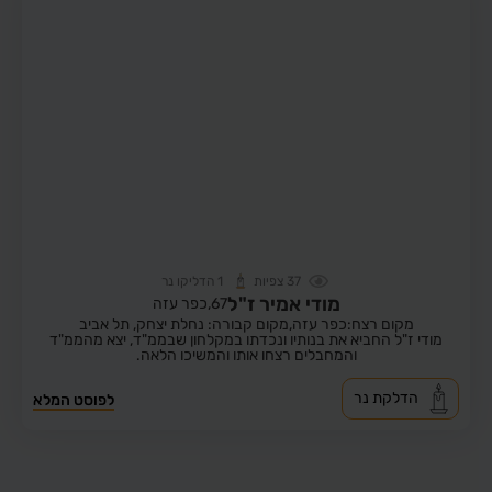
37
צפיות
1
הדליקו נר
מודי אמיר ז"ל
67,
כפר עזה
מקום רצח:כפר עזה,
מקום קבורה: נחלת יצחק, תל אביב
מודי ז"ל החביא את בנותיו ונכדתו במקלחון שבממ"ד, יצא מהממ"ד
והמחבלים רצחו אותו והמשיכו הלאה.
הדלקת נר
לפוסט המלא