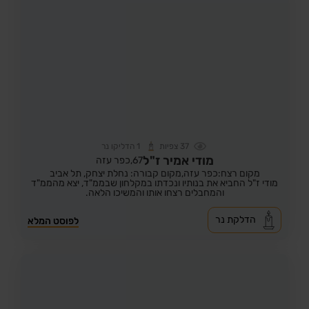
37
צפיות
1
הדליקו נר
מודי אמיר ז"ל
67,
כפר עזה
מקום רצח:כפר עזה,
מקום קבורה: נחלת יצחק, תל אביב
מודי ז"ל החביא את בנותיו ונכדתו במקלחון שבממ"ד, יצא מהממ"ד
והמחבלים רצחו אותו והמשיכו הלאה.
הדלקת נר
לפוסט המלא