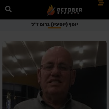
יוסף (יוסיניו) גרוס ז"ל