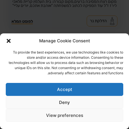
מקום רצח:המסיבה ברעים,
מקום קבורה: בית העלמין קריית מלאכי
לירז ז"ל עוד הספיקה לכתוב למשפחתה "אוהבת אתכם, יורים עליי"
הדלקת נר
לפוסט המלא
Manage Cookie Consent
To provide the best experiences, we use technologies like cookies to
store and/or access device information. Consenting to these
technologies will allow us to process data such as browsing behavior or
unique IDs on this site. Not consenting or withdrawing consent, may
adversely affect certain features and functions.
Accept
Deny
66
צפיות
1
הדליקו נר
View preferences
לין דפני ז"ל
22,
עין המפרץ
מקום רצח:המסיבה ברעים,