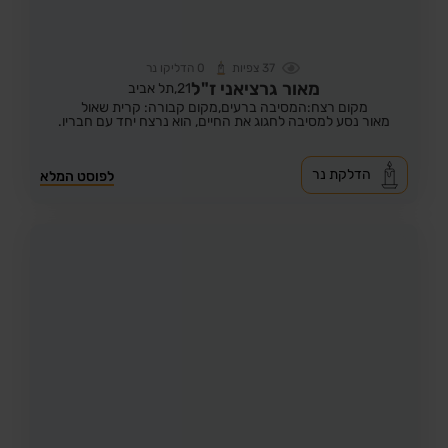
37
צפיות
0
הדליקו נר
מאור גרציאני ז"ל
21,
תל אביב
מקום רצח:המסיבה ברעים,
מקום קבורה: קרית שאול
מאור נסע למסיבה לחגוג את החיים, הוא נרצח יחד עם חבריו.
הדלקת נר
לפוסט המלא