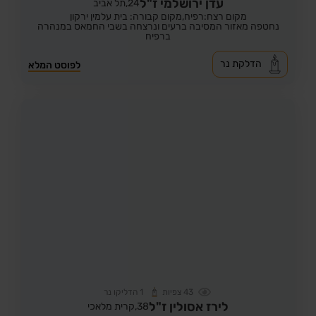
עדן ירושלמי ז"ל
24,
תל אביב
מקום רצח:רפיח,
מקום קבורה: בית עלמין ירקון
נחטפה מאזור המסיבה ברעים ונרצחה בשבי החמאס במנהרה
ברפיח
הדלקת נר
לפוסט המלא
43
צפיות
1
הדליקו נר
לירז אסולין ז"ל
38,
קרית מלאכי