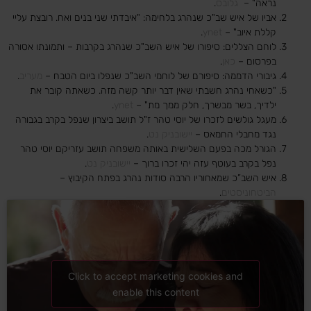
נראה" –
גלובס
.
אביו של איש שב"כ שנהרג בלחימה: "איבדתי שני בנים ואח. רובצת עליי
קללת איוב" –
ynet
.
לוחם הצללים: סיפורו של איש השב"כ שנהרג בקרבות – ותמונתו אסורה
בפרסום –
כאן
.
גיבורי הדממה: סיפורם של לוחמי השב"כ שנפלו ביום הטבח –
מעריב
.
"כשאחי נהרג חשבתי שאין דבר יותר קשה מזה. כשאתה קובר את
ילדיך, בשר מבשרך, חלק ממך מת" –
ynet
.
מעגל גולשים לזכרו של יוסי טהר ז"ל תושב ביצרון שנפל בקרב בגבורה
נגד מחבלי החמאס –
יישובניק נט
.
הגורל מכה בפעם השלישית באותה משפחה תושב עזריקם יוסי טהר
נפל בקרב בעוטף עזה יהי זכרו ברוך –
יישובניק נט
.
איש השב”כ שמאחוריו הרבה סודות נהרג בפתח הקיבוץ –
הביטחוניסטים
.
Click to accept marketing cookies and
enable this content