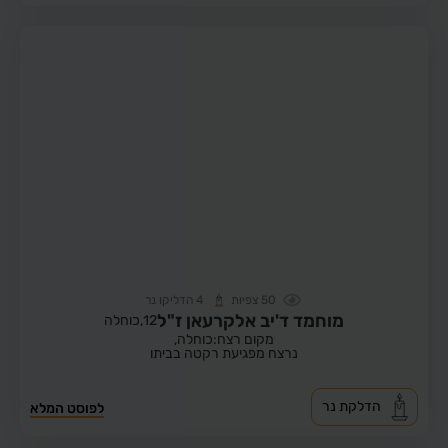
50
צפיות
4
הדליקו נר
מוחמד ד'יב אלקרעאן ז"ל
12,
כוחלה
מקום רצח:כוחלה,
נרצח מפגיעת רקטה בביתו
הדלקת נר
לפוסט המלא