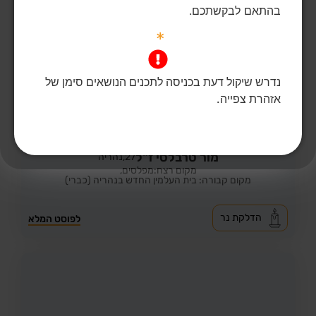
בהתאם לבקשתכם.
*
נדרש שיקול דעת בכניסה לתכנים הנושאים סימן של
אזהרת צפייה.
41
צפיות
3
הדליקו נר
מור טרבלסי ז"ל
27,
נהריה
מקום רצח:מפלסים,
מקום קבורה: בית העלמין החדש בנהריה (כברי)
הדלקת נר
לפוסט המלא