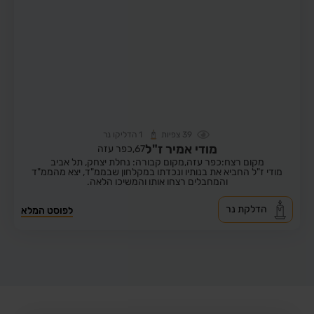
39
צפיות
1
הדליקו נר
מודי אמיר ז"ל
67,
כפר עזה
מקום רצח:כפר עזה,
מקום קבורה: נחלת יצחק, תל אביב
מודי ז"ל החביא את בנותיו ונכדתו במקלחון שבממ"ד, יצא מהממ"ד
והמחבלים רצחו אותו והמשיכו הלאה.
הדלקת נר
לפוסט המלא