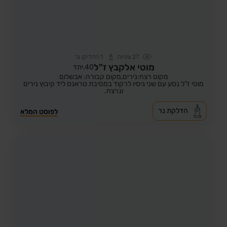
27
צפיות
1
הדליקו נר
מוטי אלקבץ ז"ל
40,
יתד
מקום רצח:נירים,
מקום קבורה: אבשלום
מוטי ז"ל נסע עם שני גיסיו לרקוד במסיבת טראנס ליד קיבוץ נירים
ונרצח.
הדלקת נר
לפוסט המלא