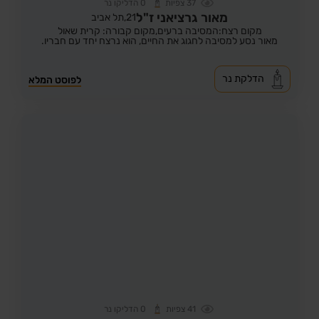
37
צפיות
0
הדליקו נר
מאור גרציאני ז"ל
21,
תל אביב
מקום רצח:המסיבה ברעים,
מקום קבורה: קרית שאול
מאור נסע למסיבה לחגוג את החיים, הוא נרצח יחד עם חבריו.
הדלקת נר
לפוסט המלא
41
צפיות
0
הדליקו נר