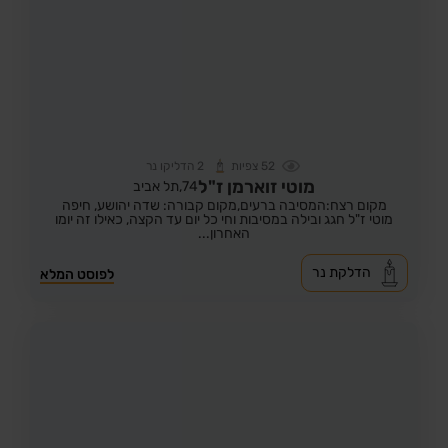
52
צפיות
2
הדליקו נר
מוטי זוארמן ז"ל
74,
תל אביב
מקום רצח:המסיבה ברעים,
מקום קבורה: שדה יהושע, חיפה
מוטי ז"ל חגג ובילה במסיבות וחי כל יום עד הקצה, כאילו זה יומו
האחרון...
הדלקת נר
לפוסט המלא