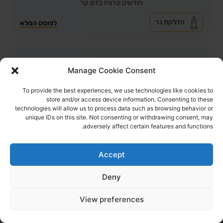
חודשים ונרצח בדם קר
הדלקת נר
לפוסט המלא
Manage Cookie Consent
To provide the best experiences, we use technologies like cookies to
store and/or access device information. Consenting to these
technologies will allow us to process data such as browsing behavior or
unique IDs on this site. Not consenting or withdrawing consent, may
adversely affect certain features and functions.
Accept
Deny
266
צפיות
3
הדליקו נר
עדן ירושלמי ז"ל
24,
תל אביב
View preferences
מקום רצח:רפיח,
מקום קבורה: בית עלמין ירקון
נחטפה מאזור המסיבה ברעים ונרצחה בשבי החמאס במנהרה
ברפיח