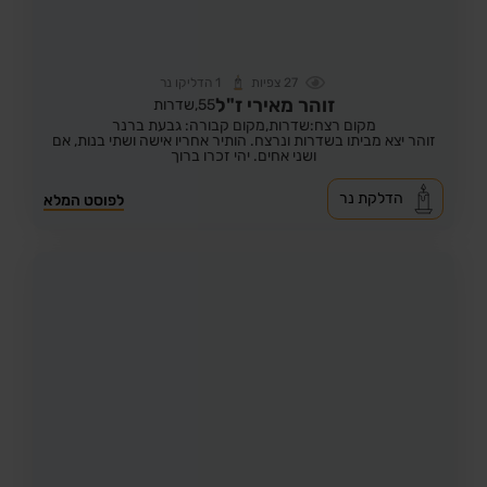
27
צפיות
1
הדליקו נר
זוהר מאירי ז"ל
55,
שדרות
מקום רצח:שדרות,
מקום קבורה: גבעת ברנר
זוהר יצא מביתו בשדרות ונרצח. הותיר אחריו אישה ושתי בנות, אם
ושני אחים. יהי זכרו ברוך
הדלקת נר
לפוסט המלא