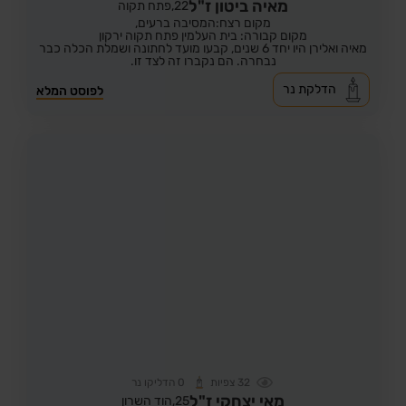
מאיה ביטון ז"ל
22,
פתח תקוה
מקום רצח:המסיבה ברעים,
מקום קבורה: בית העלמין פתח תקוה ירקון
מאיה ואלירן היו יחד 6 שנים, קבעו מועד לחתונה ושמלת הכלה כבר
נבחרה. הם נקברו זה לצד זו.
הדלקת נר
לפוסט המלא
32
צפיות
0
הדליקו נר
מאי יצחקי ז"ל
25,
הוד השרון