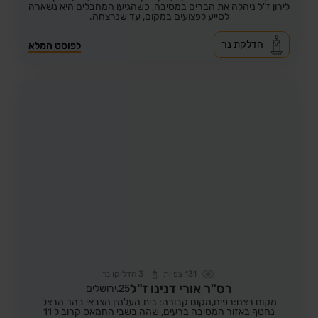
לירון ז"ל ניהלה את הברים במסיבה, כשהגיעו המחבלים היא נשארה
לסייע לפצועים במקום, עד שנרצחה.
הדלקת נר
לפוסט המלא
131
צפיות
3
הדליקו נר
רס"ר אורי דנינו ז"ל
25,
ירושלים
מקום רצח:רפיח,
מקום קבורה: בית העלמין הצבאי בהר הרצל
נחטף באזור המסיבה ברעים, שהה בשבי החמאס קרוב ל 11