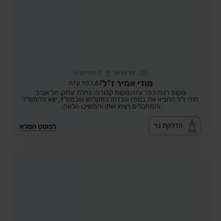
39
צפיות
1
הדליקו נר
מודי אמיר ז"ל
67,
כפר עזה
מקום רצח:כפר עזה,
מקום קבורה: נחלת יצחק, תל אביב
מודי ז"ל החביא את בנותיו ונכדתו במקלחון שבממ"ד, יצא מהממ"ד
והמחבלים רצחו אותו והמשיכו הלאה.
הדלקת נר
לפוסט המלא