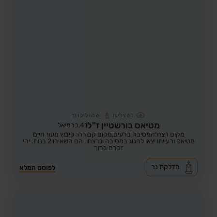
61
צפיות
6
הדליקו נר
מטיאס בורשטיין ז"ל
41,
כרמיאל
מקום רצח:המסיבה ברעים,
מקום קבורה: קיבוץ מעוז חיים
מטיאס ורעייתו יצאו לחגוג במסיבה ונרצחו. הם השאירו 2 בנות. יהי
זכרם ברוך
הדלקת נר
לפוסט המלא