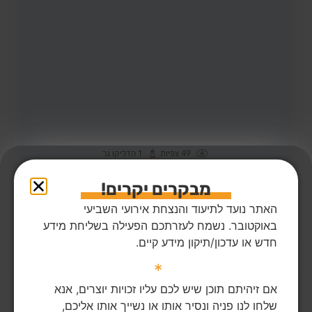
49
צפיות
1
הדליקו נר
מור כהן ז"ל
24,
אזור
מקום רצח:המסיבה ברעים,
מקום קבורה: תל אביב ירקון
מבקרים יקרים!
מור כהן ז"ל נסע לחגוג במסיבה שממנה לא שב
האתר נועד לתיעוד והנצחת אירועי השביעי
באוקטובר. נשמח לעזרתכם הפעילה בשליחת מידע
הדלקת נר
לפוסט המלא
חדש או עדכון/תיקון מידע קיים.
*
אם זיהיתם תוכן שיש לכם עליו זכויות יוצרים, אנא
שלחו לנו פניה ונסיר אותו או נשייך אותו אליכם,