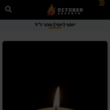
יוסף (יוסי) טהר ז"ל