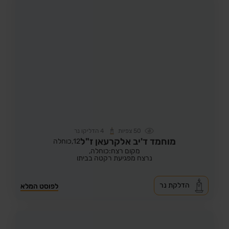
50
צפיות
4
הדליקו נר
מוחמד ד'יב אלקרעאן ז"ל
12,
כוחלה
מקום רצח:כוחלה,
נרצח מפגיעת רקטה בביתו
הדלקת נר
לפוסט המלא