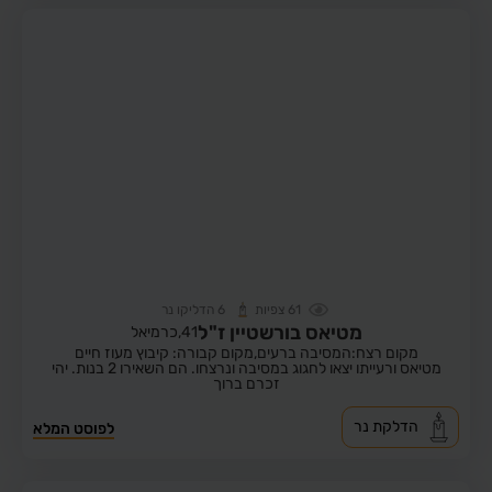
61
צפיות
6
הדליקו נר
מטיאס בורשטיין ז"ל
41,
כרמיאל
מקום רצח:המסיבה ברעים,
מקום קבורה: קיבוץ מעוז חיים
מטיאס ורעייתו יצאו לחגוג במסיבה ונרצחו. הם השאירו 2 בנות. יהי
זכרם ברוך
הדלקת נר
לפוסט המלא