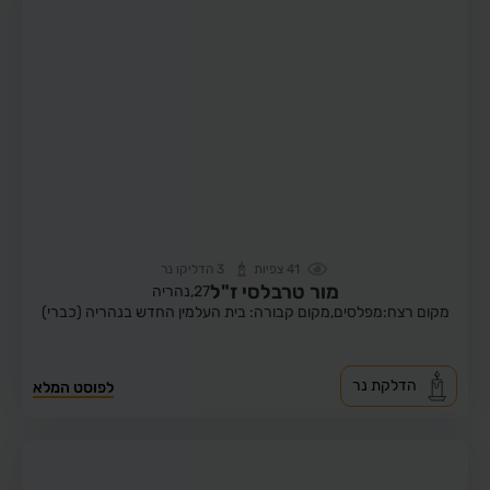
41
צפיות
3
הדליקו נר
מור טרבלסי ז"ל
27,
נהריה
מקום רצח:מפלסים,
מקום קבורה: בית העלמין החדש בנהריה (כברי)
הדלקת נר
לפוסט המלא