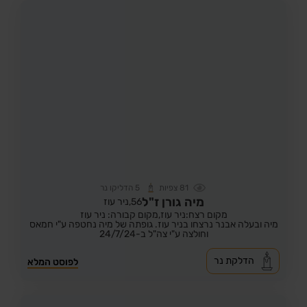
81
צפיות
5
הדליקו נר
מיה גורן ז"ל
56,
ניר עוז
מקום רצח:ניר עוז,
מקום קבורה: ניר עוז
מיה ובעלה אבנר נרצחו בניר עוז. גופתה של מיה נחטפה ע"י חמאס
וחולצה ע"י צה"ל ב-24/7/24
הדלקת נר
לפוסט המלא