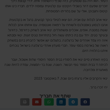
לעזור. הוא היה גם שטותניק, כזה שכיף להשתולל איתו. ילדי קבוצת לילך
זוכרים שפעם דהר בשבילי הקיבוץ עם קלנועית עמוסה ילדים. חבריו כינו אותו
קיטוס וחצבוקי, אולי על שם בלוריתו המטופחת.
ינאי אהב לבלות עם אביה. הם יצאו לטיולי בוקר קבועים, ברגל או בקלנועית.
אהבו לנסוע באמבולנס ולשוחח על רפואה ואנטומיה. עם אחותו אהב לבלות
שעות במטבח, אופים, אוכלים ומשתוללים. ינאי אהב לשחק כדורסל, כדורגל
ובעיקר טניס. יחד עם בת כיתתו עשה חיל בתחרויות טניס זוגות. ינאי וסבתא
איוה היו צמד אוהדים של ברצלונה. בתצלום ישן אפשר להבחין בהם במשחק
ראווה של בארסה בסמי עופר. חברי מועדון אוהדי ברצלונה בישראל נוכחים
איתנו בהלוויה היום.
בקיץ האחרון סיים ינאי את לימודיו בבית הספר היסודי שדות אשכול, ועבר
לכיתה ז׳ בבית הספר נופי הבשור. השנה, שנת בר-המצווה, עמדה להיות שנה
מאתגרת ומלהיבה.
ינאי והקרובים אליו נרצחו ביום שבת, 7 באוקטובר 2023
יהי זכרו ברוך.
שתף את חבריך