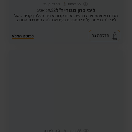
36
צפיות
1
הדליקו נר
ליבי כהן מגורי ז"ל
22,
תל אביב
מקום רצח:המסיבה ברעים,
מקום קבורה: בית העלמין קרית שאול
ליבי ז"ל נרצחה על ידי מחבלים בעת שנמלטה ממסיבת הנובה.
הדלקת נר
לפוסט המלא
25
צפיות
0
הדליקו נר