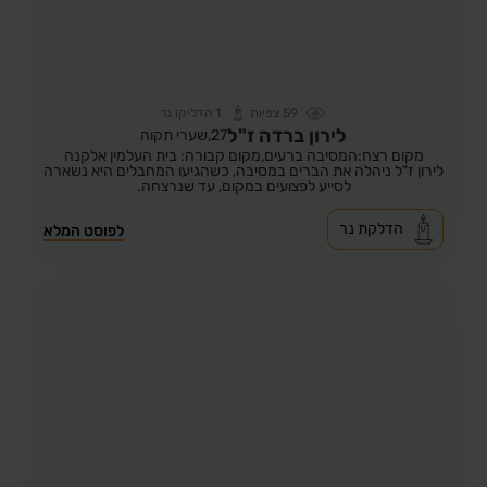
59
צפיות
1
הדליקו נר
לירון ברדה ז"ל
27,
שערי תקוה
מקום רצח:המסיבה ברעים,
מקום קבורה: בית העלמין אלקנה
לירון ז"ל ניהלה את הברים במסיבה, כשהגיעו המחבלים היא נשארה
לסייע לפצועים במקום, עד שנרצחה.
הדלקת נר
לפוסט המלא