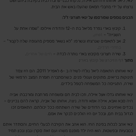
ינאי, ליאל אחותו ודודתם איילה, נלקחו כבני ערובה לבית בקירבת ביתם ושם
נרצחו על ידי מחבלי חמאס שהעלו באש את הבית.
תכנים נוספים שפורסמו על ינאי חצרוני ז"ל:
קיבוץ בארי נפרד מליאל בת ה-12 והדודה איילוס: "שמרו אחת על
השנייה" –
ynet
.
אב לתאומים שנרצחו ונשרפו: "לא נשאר מספיק מהגופה שלה לקבור" –
בחדרי חרדים
.
שירה חצרוני מקיבוץ בארי נותרה לבדה –
חיים של אחרים
.
מתוך
דף הזיכרון של קיבוץ בארי
:
ינאי ואחותו התאומה ליאל נולדו לשירה ב -6 לאפריל 2011. הם היו צמד
תינוקות בריאים, מתוקים ועגולי פנים. כשהסתברה חומרת המצב הרפואי של
שירה, התגייסה כל המשפחה לטפל בילדים.
ינאי ואחותו גדלו אצל איילה, וזכו לבית חם ומשפחה מורחבת ומורכבת: אביה
היה סבא ואבא, איילה אמא ודודה. ניצה, אחותו של אביה, קראה להם נכיינים –
נכדים ואחיינים. בני הדודים של שירה השתתפו ככל יכולתם. התאומים זכו
לגדול בבית חם, ובכל יום היו הולכים לבקר את אמם.
ינאי אהב לבלות בפינת החי. הוא אהב את הקירבה לבעלי החיים, והסתדר איתם
בטבעיות ובפשטות. הוא היה ילד מופנם משהו ועם זאת סקרן ונבון ונכון תמיד