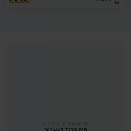
לפוסט המלא
82
צפיות
5
הדליקו נר
מיה גורן ז"ל
56,
ניר עוז