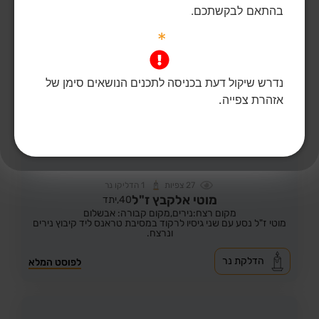
בהתאם לבקשתכם.
*
נדרש שיקול דעת בכניסה לתכנים הנושאים סימן של
אזהרת צפייה.
27
צפיות
1
הדליקו נר
מוטי אלקבץ ז"ל
40,
יתד
מקום רצח:נירים,
מקום קבורה: אבשלום
מוטי ז"ל נסע עם שני גיסיו לרקוד במסיבת טראנס ליד קיבוץ נירים
ונרצח.
הדלקת נר
לפוסט המלא