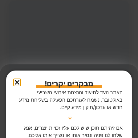
מבקרים יקרים!
16
צפיות
2
הדליקו נר
מאלק אברהים אלקרעאן ז"ל
האתר נועד לתיעוד והנצחת אירועי השביעי
14,
אלבאת
מקום רצח:אלבאת בנגב,
באוקטובר. נשמח לעזרתכם הפעילה בשליחת מידע
מאלק אברהים אלקראען ז"ל נרצח במקום מגוריו בנגב
חדש או עדכון/תיקון מידע קיים.
*
הדלקת נר
לפוסט המלא
אם זיהיתם תוכן שיש לכם עליו זכויות יוצרים, אנא
שלחו לנו פניה ונסיר אותו או נשייך אותו אליכם,