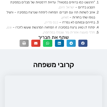
"הרגשנו כמו ברווזים במטווח": עדויות דרמטיות של מבלים במסיבת
הטבע בדרום –
ישראל היום
.
אהב לשתות תה עם חברים: המחווה ליפתח שנרצח במסיבה – והציל
בגופו שתי בחורות –
ynet
.
בחייהם ובמותם לא נפרדו –
כנס מדיה
.
יפתח דן טוויג נרצח במסיבה: זו המחווה המרגשת שעשו לזכרו –
ice
.
חללי מועצה אזורית גזר שנפלו במלחמה
.
שתף את חבריך
קרובי משפחה