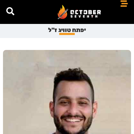
יפתח טוויג ז"ל