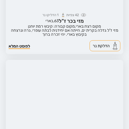
42
צפיות
1
הדליקו נר
מזי בכר ז"ל
63,
בארי
מקום רצח:בארי,
מקום קבורה: קיבוץ רמת יוחנן
מזי ז"ל גדלה בקרית ים, הייתה אם יחידנית לבתה עופרי, גרה ונרצחה
בקיבוץ בארי. יהי זכרה ברוך
הדלקת נר
לפוסט המלא