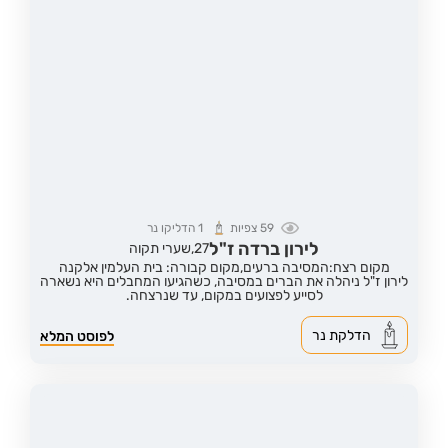
59
צפיות
1
הדליקו נר
לירון ברדה ז"ל
27,
שערי תקוה
מקום רצח:המסיבה ברעים,
מקום קבורה: בית העלמין אלקנה
לירון ז"ל ניהלה את הברים במסיבה, כשהגיעו המחבלים היא נשארה
לסייע לפצועים במקום, עד שנרצחה.
הדלקת נר
לפוסט המלא