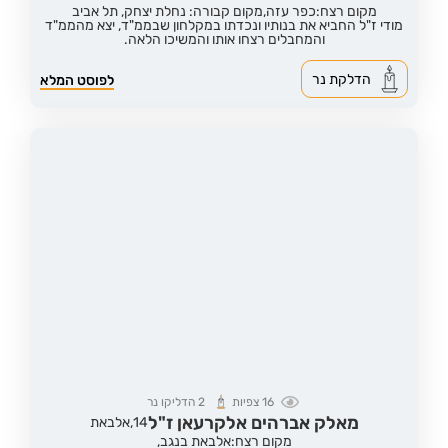
מקום רצח:כפר עזה,
מקום קבורה: נחלת יצחק, תל אביב
מודי ז"ל החביא את בנותיו ונכדתו במקלחון שבממ"ד, יצא מהממ"ד
והמחבלים רצחו אותו והמשיכו הלאה.
הדלקת נר
לפוסט המלא
16
צפיות
2
הדליקו נר
מאלק אברהים אלקרעאן ז"ל
14,
אלבאת
מקום רצח:אלבאת בנגב,