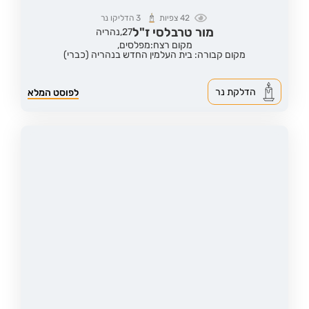
42
צפיות
3
הדליקו נר
מור טרבלסי ז"ל
27,
נהריה
מקום רצח:מפלסים,
מקום קבורה: בית העלמין החדש בנהריה (כברי)
הדלקת נר
לפוסט המלא