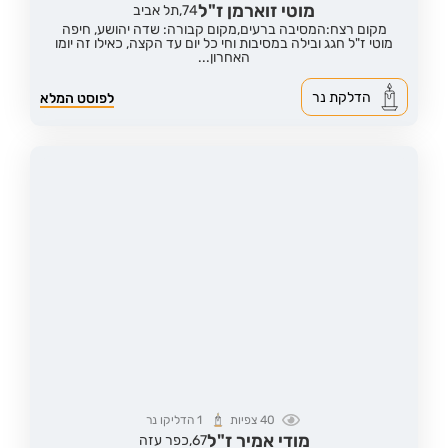
מוטי זוארמן ז"ל
74,
תל אביב
מקום רצח:המסיבה ברעים,
מקום קבורה: שדה יהושע, חיפה
מוטי ז"ל חגג ובילה במסיבות וחי כל יום עד הקצה, כאילו זה יומו
האחרון...
הדלקת נר
לפוסט המלא
40
צפיות
1
הדליקו נר
מודי אמיר ז"ל
67,
כפר עזה