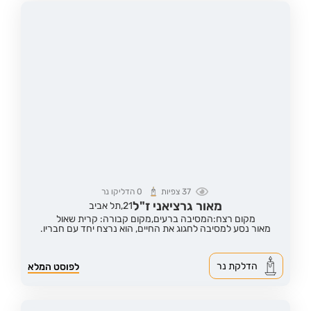
37
צפיות
0
הדליקו נר
מאור גרציאני ז"ל
21,
תל אביב
מקום רצח:המסיבה ברעים,
מקום קבורה: קרית שאול
מאור נסע למסיבה לחגוג את החיים, הוא נרצח יחד עם חבריו.
הדלקת נר
לפוסט המלא