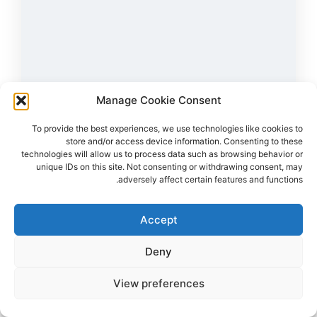
Manage Cookie Consent
43
צפיות
1
הדליקו נר
To provide the best experiences, we use technologies like cookies to
לירז אסולין ז"ל
38,
קרית מלאכי
store and/or access device information. Consenting to these
מקום רצח:המסיבה ברעים,
מקום קבורה: בית העלמין קריית מלאכי
technologies will allow us to process data such as browsing behavior or
לירז ז"ל עוד הספיקה לכתוב למשפחתה "אוהבת אתכם, יורים עליי"
unique IDs on this site. Not consenting or withdrawing consent, may
adversely affect certain features and functions.
הדלקת נר
לפוסט המלא
Accept
Deny
View preferences