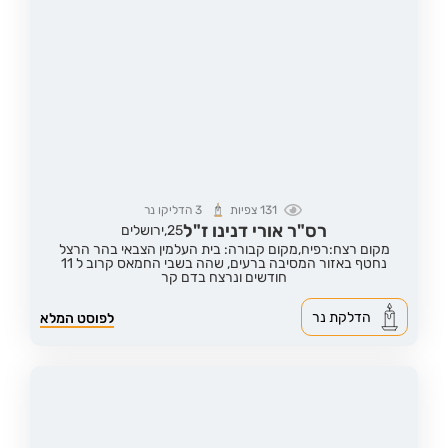
131
צפיות
3
הדליקו נר
רס"ר אורי דנינו ז"ל
25,
ירושלים
מקום רצח:רפיח,
מקום קבורה: בית העלמין הצבאי בהר הרצל
נחטף באזור המסיבה ברעים, שהה בשבי החמאס קרוב ל 11
חודשים ונרצח בדם קר
הדלקת נר
לפוסט המלא