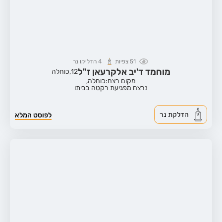
51
צפיות
4
הדליקו נר
מוחמד ד'יב אלקרעאן ז"ל
12,
כוחלה
מקום רצח:כוחלה,
נרצח מפגיעת רקטה בביתו
הדלקת נר
לפוסט המלא