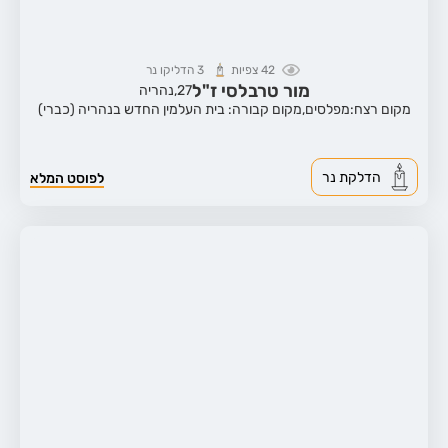
42
צפיות
3
הדליקו נר
מור טרבלסי ז"ל
27,
נהריה
מקום רצח:מפלסים,
מקום קבורה: בית העלמין החדש בנהריה (כברי)
הדלקת נר
לפוסט המלא