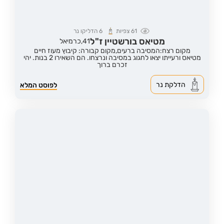
61
צפיות
6
הדליקו נר
מטיאס בורשטיין ז"ל
41,
כרמיאל
מקום רצח:המסיבה ברעים,
מקום קבורה: קיבוץ מעוז חיים
מטיאס ורעייתו יצאו לחגוג במסיבה ונרצחו. הם השאירו 2 בנות. יהי
זכרם ברוך
הדלקת נר
לפוסט המלא