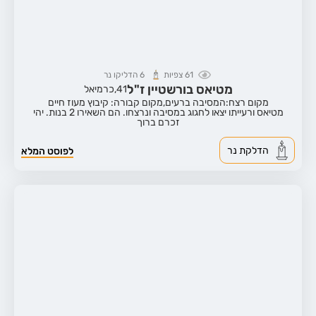
61
צפיות
6
הדליקו נר
מטיאס בורשטיין ז"ל
41,
כרמיאל
מקום רצח:המסיבה ברעים,
מקום קבורה: קיבוץ מעוז חיים
מטיאס ורעייתו יצאו לחגוג במסיבה ונרצחו. הם השאירו 2 בנות. יהי
זכרם ברוך
הדלקת נר
לפוסט המלא