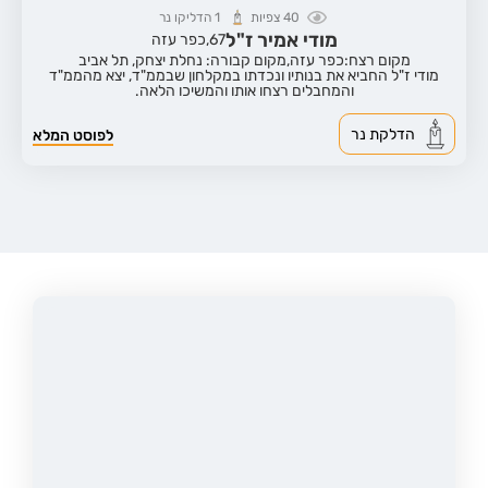
40
צפיות
1
הדליקו נר
מודי אמיר ז"ל
67,
כפר עזה
מקום רצח:כפר עזה,
מקום קבורה: נחלת יצחק, תל אביב
מודי ז"ל החביא את בנותיו ונכדתו במקלחון שבממ"ד, יצא מהממ"ד
והמחבלים רצחו אותו והמשיכו הלאה.
הדלקת נר
לפוסט המלא