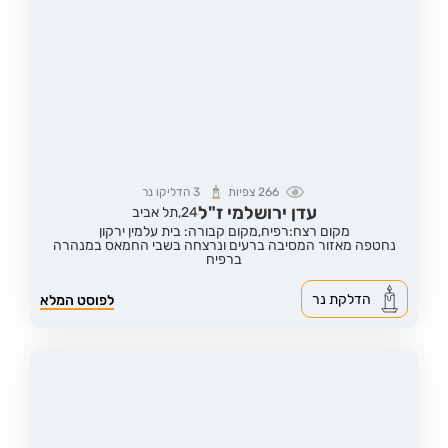
266
צפיות
3
הדליקו נר
עדן ירושלמי ז"ל
24,
תל אביב
מקום רצח:רפיח,
מקום קבורה: בית עלמין ירקון
נחטפה מאזור המסיבה ברעים ונרצחה בשבי החמאס במנהרה
ברפיח
הדלקת נר
לפוסט המלא