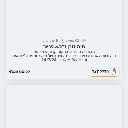
82
צפיות
5
הדליקו נר
מיה גורן ז"ל
56,
ניר עוז
מקום רצח:ניר עוז,
מקום קבורה: ניר עוז
מיה ובעלה אבנר נרצחו בניר עוז. גופתה של מיה נחטפה ע"י חמאס
וחולצה ע"י צה"ל ב-24/7/24
הדלקת נר
לפוסט המלא