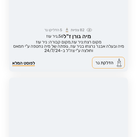
82
צפיות
5
הדליקו נר
מיה גורן ז"ל
56,
ניר עוז
מקום רצח:ניר עוז,
מקום קבורה: ניר עוז
מיה ובעלה אבנר נרצחו בניר עוז. גופתה של מיה נחטפה ע"י חמאס
וחולצה ע"י צה"ל ב-24/7/24
הדלקת נר
לפוסט המלא