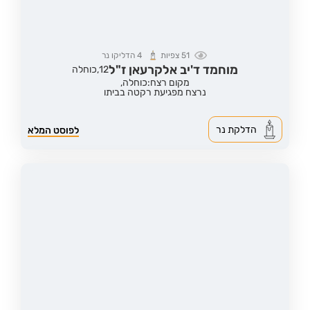
51
צפיות
4
הדליקו נר
מוחמד ד'יב אלקרעאן ז"ל
12,
כוחלה
מקום רצח:כוחלה,
נרצח מפגיעת רקטה בביתו
הדלקת נר
לפוסט המלא