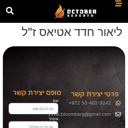
ליאור חדד אטיאס ז"ל
טופס יצירת קשר
פרטי יצירת קשר
שם
yuval.bloomberg@gmail.com
אימייל