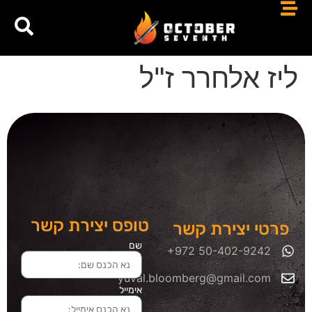
ליז אלחרר ז"ל
טופס יצירת קשר
פרטי יצירת קשר
שם
yuval.bloomberg@gmail.com
אימייל