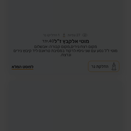
27
צפיות
1
הדליקו נר
מוטי אלקבץ ז"ל
40,
יתד
מקום רצח:נירים,
מקום קבורה: אבשלום
מוטי ז"ל נסע עם שני גיסיו לרקוד במסיבת טראנס ליד קיבוץ נירים
ונרצח.
הדלקת נר
לפוסט המלא