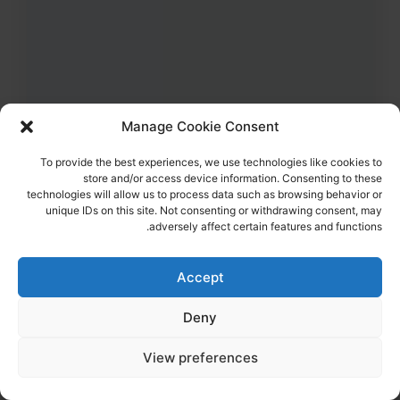
Manage Cookie Consent
To provide the best experiences, we use technologies like cookies to
store and/or access device information. Consenting to these
technologies will allow us to process data such as browsing behavior or
25
צפיות
1
הדליקו נר
unique IDs on this site. Not consenting or withdrawing consent, may
סמל ליאל ויינשטיין ז"ל
19,
נתניה
adversely affect certain features and functions.
מקום רצח:המסיבה ברעים,
מקום קבורה: בית העלמין הצבאי נתניה
סמל ליאל ויינשטיין ז"ל נרצחה במסיבת הנובה
Accept
הדלקת נר
לפוסט המלא
Deny
View preferences