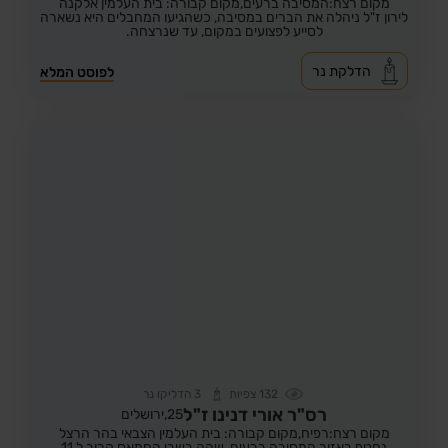
מקום רצח:המסיבה ברעים,
מקום קבורה: בית העלמין אלקנה
לירון ז"ל ניהלה את הברים במסיבה, כשהגיעו המחבלים היא נשארה
לסייע לפצועים במקום, עד שנרצחה.
הדלקת נר
לפוסט המלא
132
צפיות
3
הדליקו נר
רס"ר אורי דנינו ז"ל
25,
ירושלים
מקום רצח:רפיח,
מקום קבורה: בית העלמין הצבאי בהר הרצל
נחטף באזור המסיבה ברעים, שהה בשבי החמאס קרוב ל 11