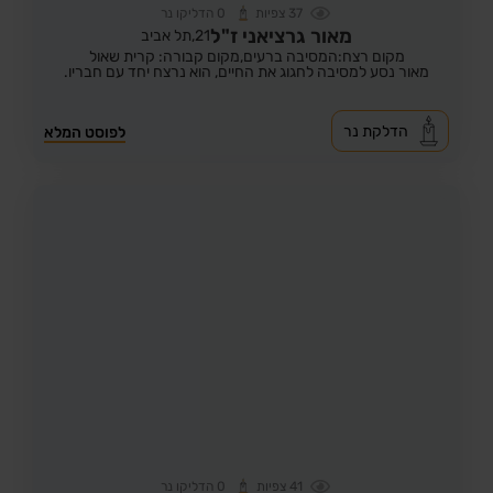
37
צפיות
0
הדליקו נר
מאור גרציאני ז"ל
21,
תל אביב
מקום רצח:המסיבה ברעים,
מקום קבורה: קרית שאול
מאור נסע למסיבה לחגוג את החיים, הוא נרצח יחד עם חבריו.
הדלקת נר
לפוסט המלא
41
צפיות
0
הדליקו נר