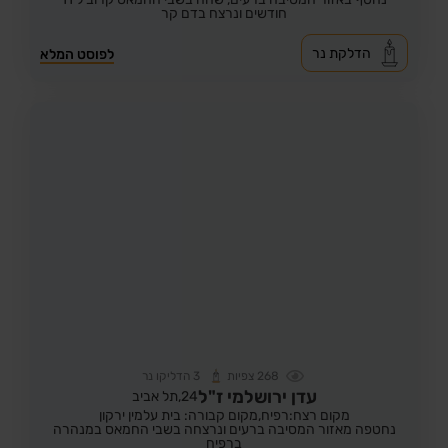
חודשים ונרצח בדם קר
הדלקת נר
לפוסט המלא
268
צפיות
3
הדליקו נר
עדן ירושלמי ז"ל
24,
תל אביב
מקום רצח:רפיח,
מקום קבורה: בית עלמין ירקון
נחטפה מאזור המסיבה ברעים ונרצחה בשבי החמאס במנהרה
ברפיח