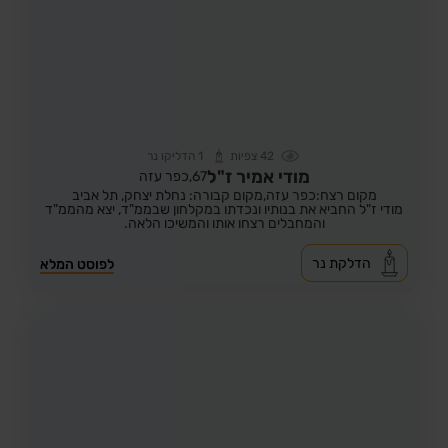
42
צפיות
1
הדליקו נר
מודי אמיר ז"ל
67,
כפר עזה
מקום רצח:כפר עזה,
מקום קבורה: נחלת יצחק, תל אביב
מודי ז"ל החביא את בנותיו ונכדתו במקלחון שבממ"ד, יצא מהממ"ד
והמחבלים רצחו אותו והמשיכו הלאה.
הדלקת נר
לפוסט המלא