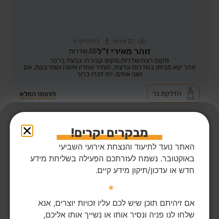
27
צפיות
1
הדליקו נר
זוהר מאירי ז"ל
55,
שדרות
מקום רצח:שדרות,
מקום קבורה: גבעת ברנר
זוהר יצא מביתו בשדרות ונרצח. הותיר אחריו אישה ושתי בנות, אם
ושני אחים. יהי זכרו ברוך
הדלקת נר
לפוסט המלא
מבקרים יקרים!
האתר נועד לתיעוד והנצחת אירועי השביעי
באוקטובר. נשמח לעזרתכם הפעילה בשליחת מידע
חדש או עדכון/תיקון מידע קיים.
*
אם זיהיתם תוכן שיש לכם עליו זכויות יוצרים, אנא
שלחו לנו פניה ונסיר אותו או נשייך אותו אליכם,