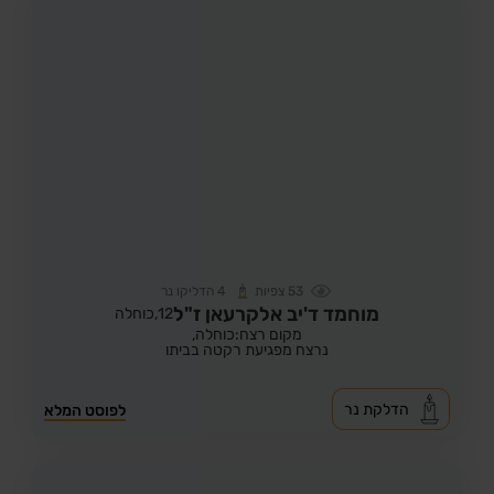
53
צפיות
4
הדליקו נר
מוחמד ד'יב אלקרעאן ז"ל
12,
כוחלה
מקום רצח:כוחלה,
נרצח מפגיעת רקטה בביתו
הדלקת נר
לפוסט המלא