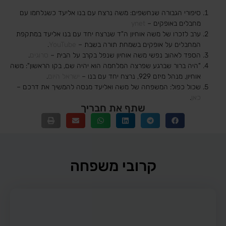
סיפורי הגבורה שנחשפים: משה נרצח עם בנו אליעד כשנלחמו עם
מחבלים באופקים –
ynet
ערב לזכרו של משה אוחיון ה"ד שנרצח יחד עם בנו אליעד במתקפת
המחבלים על אופקים בשמחת תורה בשבת –
YouTube
.
הספד לאהוב נפשי משה אוחיון שנפל בקרב על הבית –
סרוגים
.
"היה ברור שברגע שפרצה המלחמה הוא יהיה שם, בקו הראשון": משה
אוחיון, מנהל מיזם 929, נרצח יחד עם בנו –
ישראל היום
.
שכול כפול: המשפחה של משה ואליעד מנסה להמשיך את דרכם –
כאן
.
שתף את חבריך
קרובי משפחה