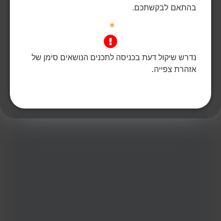
בהתאם לבקשתכם.
*
27
צפיות
0
הדליקו נר
מאירי זוהר ז"ל
55,
שדרות
מקום רצח:שדרות,
מקום קבורה: גבעת ברנר
נדרש שיקול דעת בכניסה לתכנים הנושאים סימן של
זוהר מאירי יצא מביתו בשדרות ונרצח.
אזהרת צפייה.
הדלקת נר
לפוסט המלא