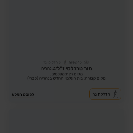
45
צפיות
3
הדליקו נר
מור טרבלסי ז"ל
27,
נהריה
מקום רצח:מפלסים,
מקום קבורה: בית העלמין החדש בנהריה (כברי)
הדלקת נר
לפוסט המלא