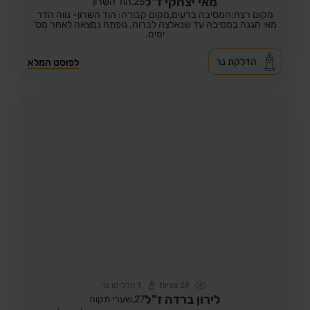
מאי יצחקי ז"ל
25,
הוד השרון
מקום רצח:המסיבה ברעים,
מקום קבורה: הוד השרון- נווה הדר
מאי חגגה במסיבה עד שנאלצה לברוח. גופתה נמצאה לאחר מס'
ימים.
הדלקת נר
לפוסט המלא
59
צפיות
1
הדליקו נר
לירון ברדה ז"ל
27,
שערי תקוה