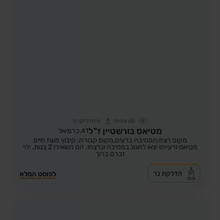
65
צפיות
6
הדליקו נר
מטיאס בורשטיין ז"ל
41,
כרמיאל
מקום רצח:המסיבה ברעים,
מקום קבורה: קיבוץ מעוז חיים
מטיאס ורעייתו יצאו לחגוג במסיבה ונרצחו. הם השאירו 2 בנות. יהי
זכרם ברוך
הדלקת נר
לפוסט המלא