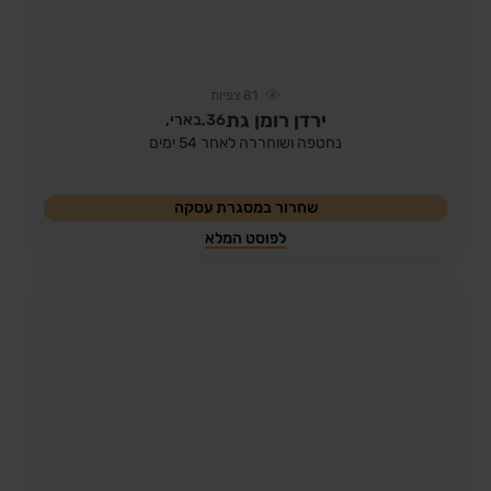
81
צפיות
ירדן רומן גת
36,
בארי,
נחטפה ושוחררה לאחר 54 ימים
שחרור במסגרת עסקה
לפוסט המלא