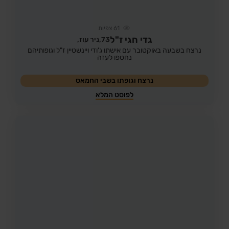
61
צפיות
גדי חגי ז"ל
73,
ניר עוז,
נרצח בשבעה באוקטובר עם אישתו ג'ודי ויינשטיין ז"ל וגופותיהם
נחטפו לעזה
נרצח וגופתו בשבי החמאס
לפוסט המלא