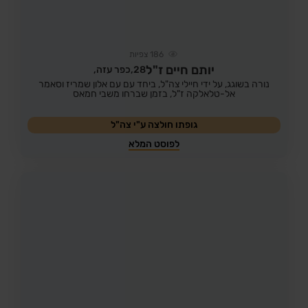
186
צפיות
יותם חיים ז"ל
28,
כפר עזה,
נורה בשוגג, על ידי חיילי צה"ל, ביחד עם עם אלון שמריז וסאמר
אל-טלאלקה ז"ל, בזמן שברחו משבי חמאס
גופתו חולצה ע"י צה"ל
לפוסט המלא