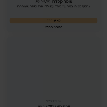
עופר קלדרון
50,
ניר עוז,
נחטף מביתו בניר עוז ביחד עם ילדיו ארז וסהר ששוחררו
לא שוחרר
לפוסט המלא
151
צפיות
יורם מצגר
79,
ניר עוז,