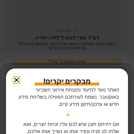
131
צפיות
רס"ר אורי דנינו ז"ל
25,
ירושלים,
נחטף באזור המסיבה ברעים, שהה בשבי החמאס קרוב ל 11
חודשים ונרצח בדם קר
גופתו חולצה ע"י צה"ל
לפוסט המלא
מבקרים יקרים!
האתר נועד לתיעוד והנצחת אירועי השביעי
באוקטובר. נשמח לעזרתכם הפעילה בשליחת מידע
חדש או עדכון/תיקון מידע קיים.
*
אם זיהיתם תוכן שיש לכם עליו זכויות יוצרים, אנא
שלחו לנו פניה ונסיר אותו או נשייך אותו אליכם,