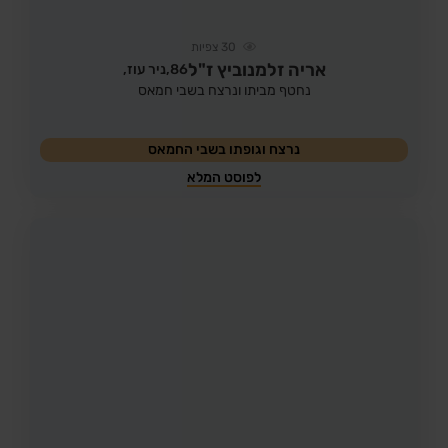
30
צפיות
אריה זלמנוביץ ז"ל
86,
ניר עוז,
נחטף מביתו ונרצח בשבי חמאס
נרצח וגופתו בשבי החמאס
לפוסט המלא