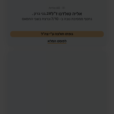
60
צפיות
אליה טולדנו ז"ל
28,
בני ברק ,
נחטף ממסיבת נובה ב- 7/10 ונרצח בשבי החמאס
גופתו חולצה ע"י צה"ל
לפוסט המלא