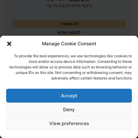
נחטף מביתו בקיבוץ ניר עוז
לא שוחרר
לפוסט המלא
Manage Cookie Consent
To provide the best experiences, we use technologies like cookies to
store and/or access device information. Consenting to these
technologies will allow us to process data such as browsing behavior or
unique IDs on this site. Not consenting or withdrawing consent, may
adversely affect certain features and functions.
Accept
Deny
View preferences
43
צפיות
חנן יבלונקה
42,
תל אביב,