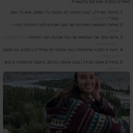
מאמרים וכתבות שפורסמו בתקשורת:
תחקיר בארה"ב: "נועה ארגמני לא נחטפה ע"י חמאס, אלא ע"י המון
עזתי" –
ערוץ 13
.
שיחות הווטסאפ האחרונות של נועה ואבינתן לפני החטיפה לעזה –
וואלה
.
צילומי מסך של הווטסאפ של נעה ואבינתן לפני החטיפה –
Instagram
.
yaelcarmon
דיווח: זו הסיבה שהחטופה נועה ארגמני לא שוחררה בהסכם עם חמאס
–
ערוץ 14
.
מחזירים אותם הביתה | נועה ארגמני, בת 26, נחטפה מהמסיבה ברעים
–
כאן
.