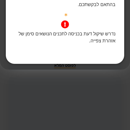
בהתאם לבקשתכם.
*
266
צפיות
נדרש שיקול דעת בכניסה לתכנים הנושאים סימן של
עדן ירושלמי ז"ל
24,
תל אביב,
נחטפה מאזור המסיבה ברעים ונרצחה בשבי החמאס במנהרה
אזהרת צפייה.
ברפיח
גופתה חולצה ע"י צה"ל
לפוסט המלא