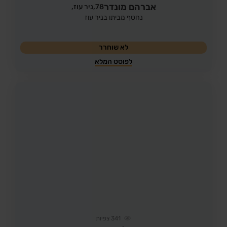
אברהם מונדר
78,
ניר עוז,
נחטף מביתו בניר עוז
לא שוחרר
לפוסט המלא
341
צפיות