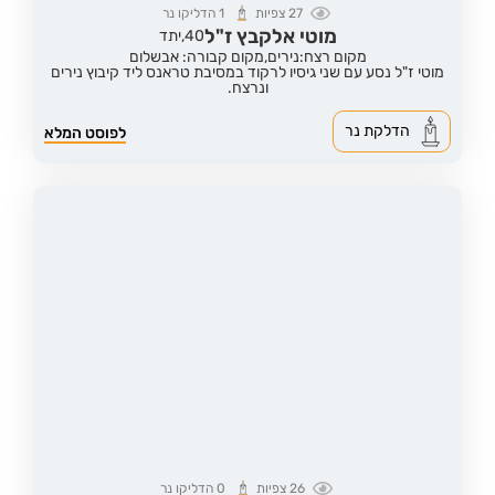
27
צפיות
1
הדליקו נר
מוטי אלקבץ ז"ל
40,
יתד
מקום רצח:נירים,
מקום קבורה: אבשלום
מוטי ז"ל נסע עם שני גיסיו לרקוד במסיבת טראנס ליד קיבוץ נירים
ונרצח.
הדלקת נר
לפוסט המלא
26
צפיות
0
הדליקו נר