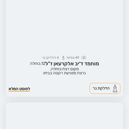
49
צפיות
4
הדליקו נר
מוחמד ד'יב אלקרעאן ז"ל
12,
כוחלה
מקום רצח:כוחלה,
נרצח מפגיעת רקטה בביתו
הדלקת נר
לפוסט המלא