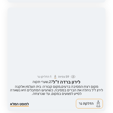
59
צפיות
1
הדליקו נר
לירון ברדה ז"ל
27,
שערי תקוה
מקום רצח:המסיבה ברעים,
מקום קבורה: בית העלמין אלקנה
לירון ז"ל ניהלה את הברים במסיבה, כשהגיעו המחבלים היא נשארה
לסייע לפצועים במקום, עד שנרצחה.
הדלקת נר
לפוסט המלא