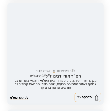
131
צפיות
3
הדליקו נר
רס"ר אורי דנינו ז"ל
25,
ירושלים
מקום רצח:רפיח,
מקום קבורה: בית העלמין הצבאי בהר הרצל
נחטף באזור המסיבה ברעים, שהה בשבי החמאס קרוב ל 11
חודשים ונרצח בדם קר
הדלקת נר
לפוסט המלא