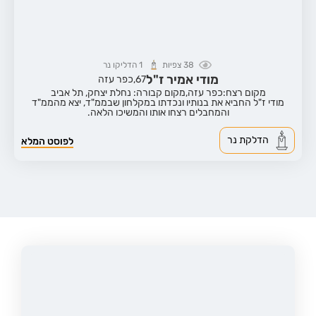
38
צפיות
1
הדליקו נר
מודי אמיר ז"ל
67,
כפר עזה
מקום רצח:כפר עזה,
מקום קבורה: נחלת יצחק, תל אביב
מודי ז"ל החביא את בנותיו ונכדתו במקלחון שבממ"ד, יצא מהממ"ד
והמחבלים רצחו אותו והמשיכו הלאה.
הדלקת נר
לפוסט המלא