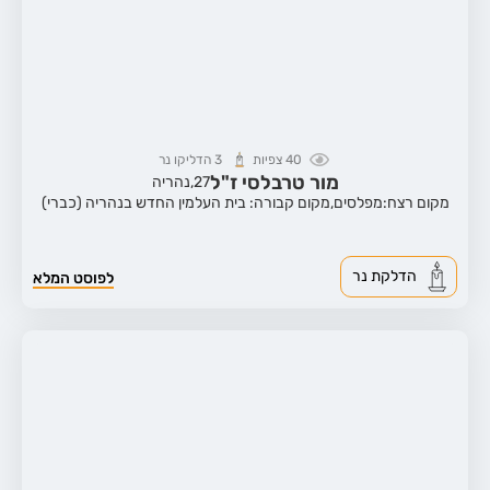
40
צפיות
3
הדליקו נר
מור טרבלסי ז"ל
27,
נהריה
מקום רצח:מפלסים,
מקום קבורה: בית העלמין החדש בנהריה (כברי)
הדלקת נר
לפוסט המלא