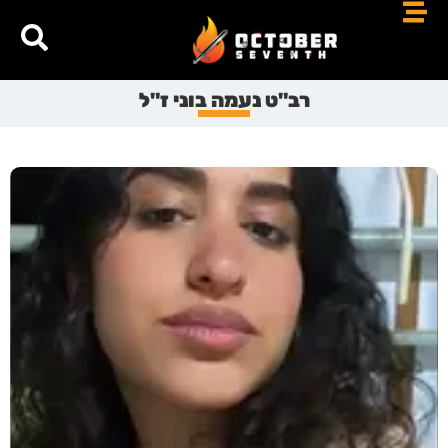
רב"ט נעמה בוני ז"ל