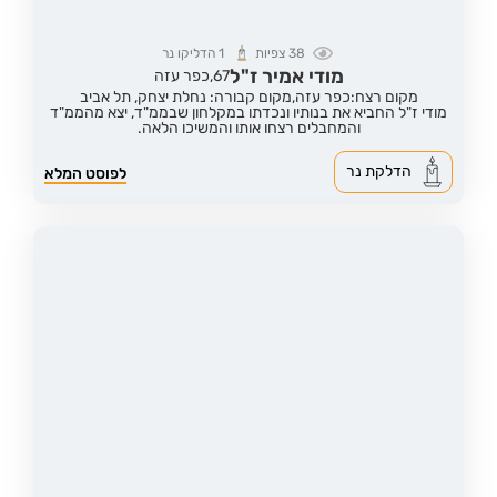
38
צפיות
1
הדליקו נר
מודי אמיר ז"ל
67,
כפר עזה
מקום רצח:כפר עזה,
מקום קבורה: נחלת יצחק, תל אביב
מודי ז"ל החביא את בנותיו ונכדתו במקלחון שבממ"ד, יצא מהממ"ד
והמחבלים רצחו אותו והמשיכו הלאה.
הדלקת נר
לפוסט המלא