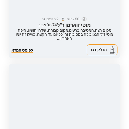
50
צפיות
2
הדליקו נר
מוטי זוארמן ז"ל
74,
תל אביב
מקום רצח:המסיבה ברעים,
מקום קבורה: שדה יהושע, חיפה
מוטי ז"ל חגג ובילה במסיבות וחי כל יום עד הקצה, כאילו זה יומו
האחרון...
הדלקת נר
לפוסט המלא