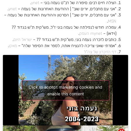
הצילה חיים רבים: סיפורה של רב"ט נעמה בוני –
ynet
.
"אני עם מחבלים, יורים שוב" | ההודעות האחרונות של נעמה –
ynet
.
"אני עם מחבלים, יורים שוב" | הסרטון וההודעות האחרונות של נעמה –
.
MSN
עפולה: חודש לנפילתה של נעמה בוני ז"ל, מש"קית ת"ש בגדוד 77
(וידאו) –
mynet העמק
.
כותבים לזכרה: נעמה בוני, מש"קית ת"ש בגדוד 77 –
ישראל היום
.
"אמרתי שאני צריכה להנציח אותה, לספר את הסיפור שלה" –
מאקו
.
דף הזיכרון של צה"ל
Click to accept marketing cookies and
enable this content