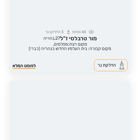
40
צפיות
3
הדליקו נר
מור טרבלסי ז"ל
27,
נהריה
מקום רצח:מפלסים,
מקום קבורה: בית העלמין החדש בנהריה (כברי)
הדלקת נר
לפוסט המלא