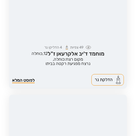
49
צפיות
4
הדליקו נר
מוחמד ד'יב אלקרעאן ז"ל
12,
כוחלה
מקום רצח:כוחלה,
נרצח מפגיעת רקטה בביתו
הדלקת נר
לפוסט המלא