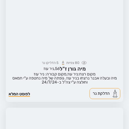
80
צפיות
5
הדליקו נר
מיה גורן ז"ל
56,
ניר עוז
מקום רצח:ניר עוז,
מקום קבורה: ניר עוז
מיה ובעלה אבנר נרצחו בניר עוז. גופתה של מיה נחטפה ע"י חמאס
וחולצה ע"י צה"ל ב-24/7/24
הדלקת נר
לפוסט המלא