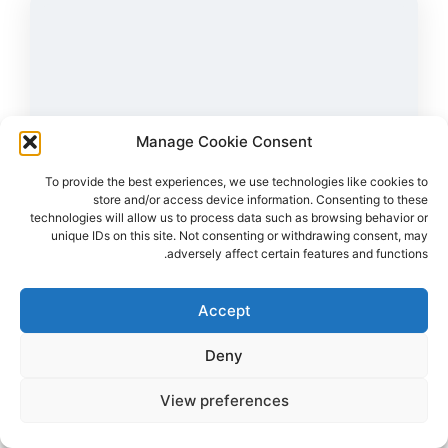
Manage Cookie Consent
To provide the best experiences, we use technologies like cookies to
store and/or access device information. Consenting to these
technologies will allow us to process data such as browsing behavior or
unique IDs on this site. Not consenting or withdrawing consent, may
adversely affect certain features and functions.
265
צפיות
3
הדליקו נר
עדן ירושלמי ז"ל
24,
תל אביב
מקום רצח:רפיח,
מקום קבורה: בית עלמין ירקון
Accept
נחטפה מאזור המסיבה ברעים ונרצחה בשבי החמאס במנהרה
ברפיח
Deny
הדלקת נר
לפוסט המלא
View preferences