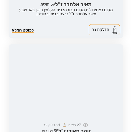
מאיר אלחרר ז"ל
59,
חולית
מקום רצח:חולית,
מקום קבורה: בית העלמין הישן באר שבע
מאיר אלחרר ז"ל נרצח בביתו בחולית.
הדלקת נר
לפוסט המלא
27
צפיות
1
הדליקו נר
זוהר מאירי ז"ל
55,
שדרות