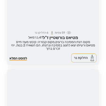
59
צפיות
6
הדליקו נר
מטיאס בורשטיין ז"ל
41,
כרמיאל
מקום רצח:המסיבה ברעים,
מקום קבורה: קיבוץ מעוז חיים
מטיאס ורעייתו יצאו לחגוג במסיבה ונרצחו. הם השאירו 2 בנות. יהי
זכרם ברוך
הדלקת נר
לפוסט המלא