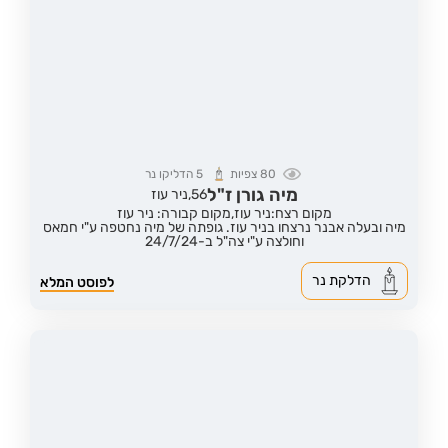
80
צפיות
5
הדליקו נר
מיה גורן ז"ל
56,
ניר עוז
מקום רצח:ניר עוז,
מקום קבורה: ניר עוז
מיה ובעלה אבנר נרצחו בניר עוז. גופתה של מיה נחטפה ע"י חמאס
וחולצה ע"י צה"ל ב-24/7/24
הדלקת נר
לפוסט המלא