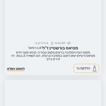
59
צפיות
6
הדליקו נר
מטיאס בורשטיין ז"ל
41,
כרמיאל
מקום רצח:המסיבה ברעים,
מקום קבורה: קיבוץ מעוז חיים
מטיאס ורעייתו יצאו לחגוג במסיבה ונרצחו. הם השאירו 2 בנות. יהי
זכרם ברוך
הדלקת נר
לפוסט המלא