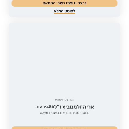
נרצח וגופתו בשבי החמאס
לפוסט המלא
30
צפיות
אריה זלמנוביץ ז"ל
86,
ניר עוז,
נחטף מביתו ונרצח בשבי חמאס