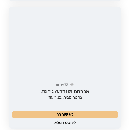
73
צפיות
אברהם מונדר
78,
ניר עוז,
נחטף מביתו בניר עוז
לא שוחרר
לפוסט המלא