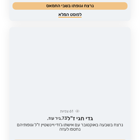
נרצח וגופתו בשבי החמאס
לפוסט המלא
61
צפיות
גדי חגי ז"ל
73,
ניר עוז,
נרצח בשבעה באוקטובר עם אישתו ג'ודי ויינשטיין ז"ל וגופותיהם
נחטפו לעזה