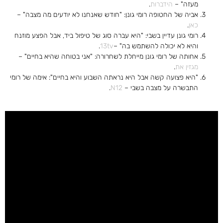
מעזה" –
הידברות
.
אביה של החטופה רומי גונן: "חודש שאנחנו לא יודעים מה מצבה" –
כאן
.
רומי גונן עדיין בשבי: "היא עברה סוג של טיפול ביד, אבל הפצע מוזנח
והיא לא יכולה להשתמש בה" –
13tv
.
אחותה של רומי גונן מייחלת לשחרורה: "אני בטוחה שהיא בחיים" –
מגזין את
.
"היא פצועה קשה אבל היא נראתה השבוע והיא בחיים": אימה של רומי
התבשרה על מצבה בשבי –
N12
.