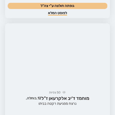
גופתה חולצה ע"י צה"ל
לפוסט המלא
50
צפיות
מוחמד ד'יב אלקרעאן ז"ל
12,
כוחלה,
נרצח מפגיעת רקטה בביתו