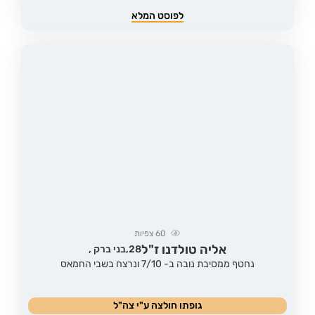
לפוסט המלא
60
צפיות
אליה טולדנו ז"ל
28,
בני ברק ,
נחטף ממסיבת נובה ב- 7/10 ונרצח בשבי החמאס
גופתו חולצה ע"י צה"ל