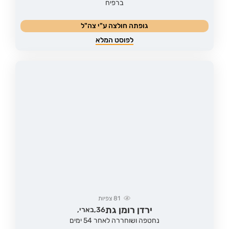
ברפיח
גופתה חולצה ע"י צה"ל
לפוסט המלא
81
צפיות
ירדן רומן גת
36,
בארי,
נחטפה ושוחררה לאחר 54 ימים