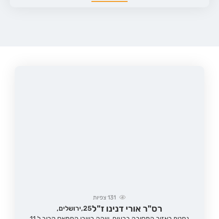
131
צפיות
רס"ר אורי דנינו ז"ל
25,
ירושלים,
נחטף באזור המסיבה ברעים, שהה בשבי החמאס קרוב ל 11