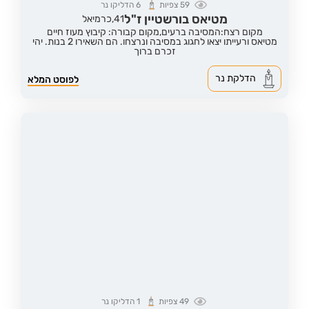
59
צפיות
6
הדליקו נר
מטיאס בורשטיין ז"ל
41,
כרמיאל
מקום רצח:המסיבה ברעים,
מקום קבורה: קיבוץ מעוז חיים
מטיאס ורעייתו יצאו לחגוג במסיבה ונרצחו. הם השאירו 2 בנות. יהי
זכרם ברוך
הדלקת נר
לפוסט המלא
49
צפיות
1
הדליקו נר