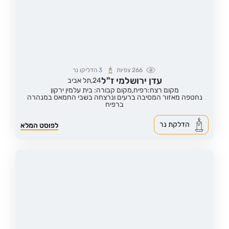
266
צפיות
3
הדליקו נר
עדן ירושלמי ז"ל
24,
תל אביב
מקום רצח:רפיח,
מקום קבורה: בית עלמין ירקון
נחטפה מאזור המסיבה ברעים ונרצחה בשבי החמאס במנהרה
ברפיח
הדלקת נר
לפוסט המלא