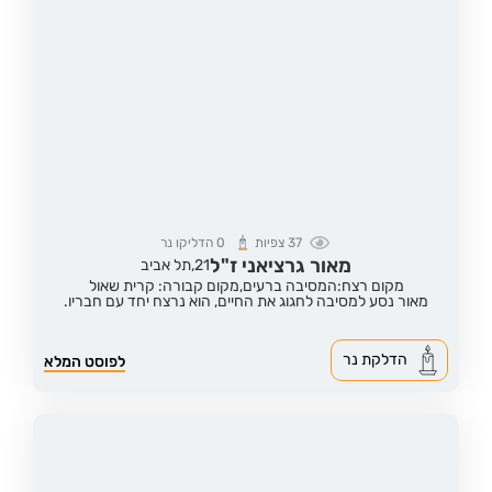
37
צפיות
0
הדליקו נר
מאור גרציאני ז"ל
21,
תל אביב
מקום רצח:המסיבה ברעים,
מקום קבורה: קרית שאול
מאור נסע למסיבה לחגוג את החיים, הוא נרצח יחד עם חבריו.
הדלקת נר
לפוסט המלא