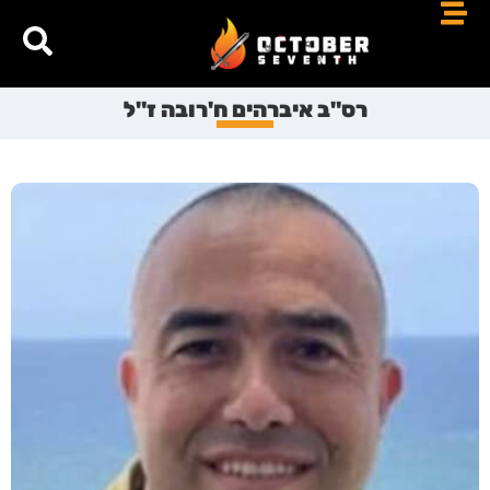
רס"ב איברהים ח'רובה ז"ל