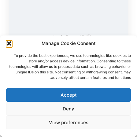
43
צפיות
1
הדליקו נר
לירז אסולין ז"ל
38,
קרית מלאכי
Manage Cookie Consent
מקום רצח:המסיבה ברעים,
מקום קבורה: בית העלמין קריית מלאכי
לירז ז"ל עוד הספיקה לכתוב למשפחתה "אוהבת אתכם, יורים עליי"
To provide the best experiences, we use technologies like cookies to
store and/or access device information. Consenting to these
technologies will allow us to process data such as browsing behavior or
הדלקת נר
לפוסט המלא
unique IDs on this site. Not consenting or withdrawing consent, may
adversely affect certain features and functions.
Accept
Deny
View preferences