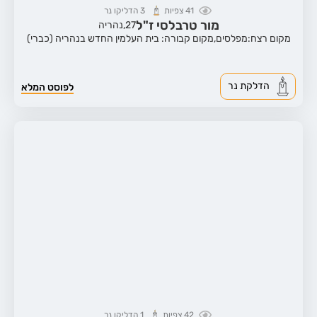
41
צפיות
3
הדליקו נר
מור טרבלסי ז"ל
27,
נהריה
מקום רצח:מפלסים,
מקום קבורה: בית העלמין החדש בנהריה (כברי)
הדלקת נר
לפוסט המלא
42
צפיות
1
הדליקו נר