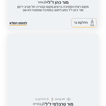
מור כהן ז"ל
24,
אזור
מקום רצח:המסיבה ברעים,
מקום קבורה: תל אביב ירקון
מור כהן ז"ל נסע לחגוג במסיבה שממנה לא שב
הדלקת נר
לפוסט המלא
41
צפיות
3
הדליקו נר
מור טרבלסי ז"ל
27,
נהריה