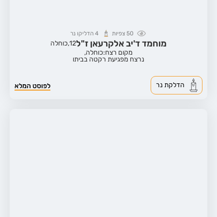
50
צפיות
4
הדליקו נר
מוחמד ד'יב אלקרעאן ז"ל
12,
כוחלה
מקום רצח:כוחלה,
נרצח מפגיעת רקטה בביתו
הדלקת נר
לפוסט המלא