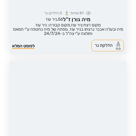
81
צפיות
5
הדליקו נר
מיה גורן ז"ל
56,
ניר עוז
מקום רצח:ניר עוז,
מקום קבורה: ניר עוז
מיה ובעלה אבנר נרצחו בניר עוז. גופתה של מיה נחטפה ע"י חמאס
וחולצה ע"י צה"ל ב-24/7/24
הדלקת נר
לפוסט המלא