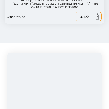
מקום רצח:כפר עזה,
מקום קבורה: נחלת יצחק, תל אביב
מודי ז"ל החביא את בנותיו ונכדתו במקלחון שבממ"ד, יצא מהממ"ד
והמחבלים רצחו אותו והמשיכו הלאה.
הדלקת נר
לפוסט המלא