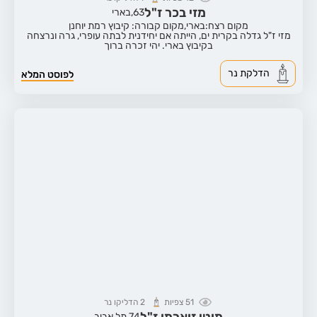
מזי בכר ז"ל
63,
בארי
מקום רצח:בארי,
מקום קבורה: קיבוץ רמת יוחנן
מזי ז"ל גדלה בקרית ים, הייתה אם יחידנית לבתה עופרי, גרה ונרצחה
בקיבוץ בארי. יהי זכרה ברוך
הדלקת נר
לפוסט המלא
51
צפיות
2
הדליקו נר
מוטי זוארמן ז"ל
74,
תל אביב