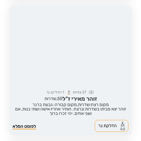
27
צפיות
1
הדליקו נר
זוהר מאירי ז"ל
55,
שדרות
מקום רצח:שדרות,
מקום קבורה: גבעת ברנר
זוהר יצא מביתו בשדרות ונרצח. הותיר אחריו אישה ושתי בנות, אם
ושני אחים. יהי זכרו ברוך
הדלקת נר
לפוסט המלא