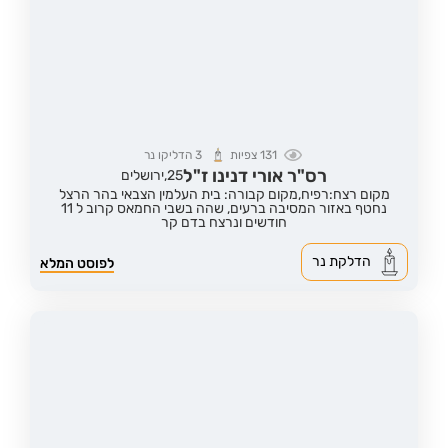
131
צפיות
3
הדליקו נר
רס"ר אורי דנינו ז"ל
25,
ירושלים
מקום רצח:רפיח,
מקום קבורה: בית העלמין הצבאי בהר הרצל
נחטף באזור המסיבה ברעים, שהה בשבי החמאס קרוב ל 11
חודשים ונרצח בדם קר
הדלקת נר
לפוסט המלא