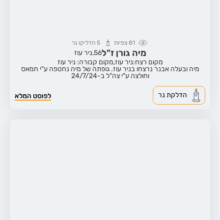
81
צפיות
5
הדליקו נר
מיה גורן ז"ל
56,
ניר עוז
מקום רצח:ניר עוז,
מקום קבורה: ניר עוז
מיה ובעלה אבנר נרצחו בניר עוז. גופתה של מיה נחטפה ע"י חמאס
וחולצה ע"י צה"ל ב-24/7/24
הדלקת נר
לפוסט המלא