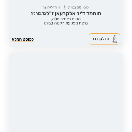
50
צפיות
4
הדליקו נר
מוחמד ד'יב אלקרעאן ז"ל
12,
כוחלה
מקום רצח:כוחלה,
נרצח מפגיעת רקטה בביתו
הדלקת נר
לפוסט המלא