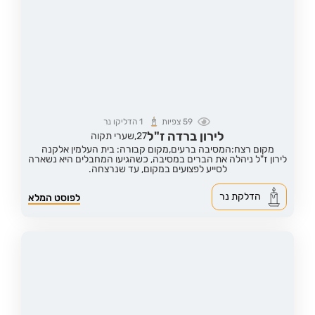
59
צפיות
1
הדליקו נר
לירון ברדה ז"ל
27,
שערי תקוה
מקום רצח:המסיבה ברעים,
מקום קבורה: בית העלמין אלקנה
לירון ז"ל ניהלה את הברים במסיבה, כשהגיעו המחבלים היא נשארה
לסייע לפצועים במקום, עד שנרצחה.
הדלקת נר
לפוסט המלא