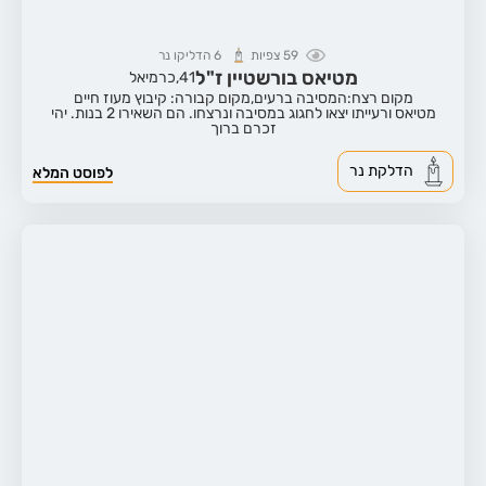
59
צפיות
6
הדליקו נר
מטיאס בורשטיין ז"ל
41,
כרמיאל
מקום רצח:המסיבה ברעים,
מקום קבורה: קיבוץ מעוז חיים
מטיאס ורעייתו יצאו לחגוג במסיבה ונרצחו. הם השאירו 2 בנות. יהי
זכרם ברוך
הדלקת נר
לפוסט המלא