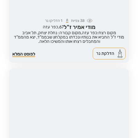
38
צפיות
1
הדליקו נר
מודי אמיר ז"ל
67,
כפר עזה
מקום רצח:כפר עזה,
מקום קבורה: נחלת יצחק, תל אביב
מודי ז"ל החביא את בנותיו ונכדתו במקלחון שבממ"ד, יצא מהממ"ד
והמחבלים רצחו אותו והמשיכו הלאה.
הדלקת נר
לפוסט המלא