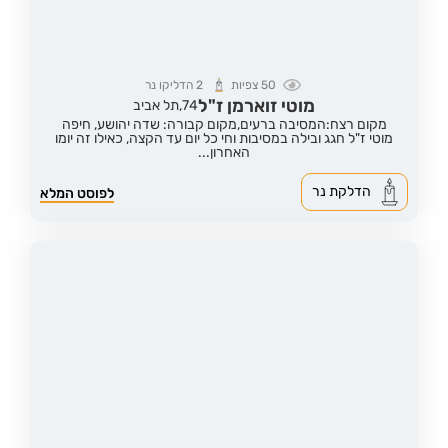
50
צפיות
2
הדליקו נר
מוטי זוארמן ז"ל
74,
תל אביב
מקום רצח:המסיבה ברעים,
מקום קבורה: שדה יהושע, חיפה
מוטי ז"ל חגג ובילה במסיבות וחי כל יום עד הקצה, כאילו זה יומו
האחרון...
הדלקת נר
לפוסט המלא