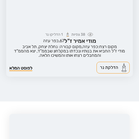
38
צפיות
1
הדליקו נר
מודי אמיר ז"ל
67,
כפר עזה
מקום רצח:כפר עזה,
מקום קבורה: נחלת יצחק, תל אביב
מודי ז"ל החביא את בנותיו ונכדתו במקלחון שבממ"ד, יצא מהממ"ד
והמחבלים רצחו אותו והמשיכו הלאה.
הדלקת נר
לפוסט המלא