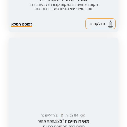
מקום רצח:שדרות,
מקום קבורה: גבעת ברנר
זוהר מאירי יצא מביתו בשדרות ונרצח.
הדלקת נר
לפוסט המלא
84
צפיות
2
הדליקו נר
מאיה חיים ז"ל
22,
פתח תקוה
מקום רצח:המסיבה ברעים,