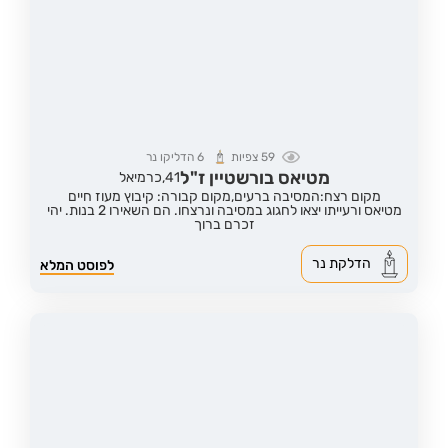
59
צפיות
6
הדליקו נר
מטיאס בורשטיין ז"ל
41,
כרמיאל
מקום רצח:המסיבה ברעים,
מקום קבורה: קיבוץ מעוז חיים
מטיאס ורעייתו יצאו לחגוג במסיבה ונרצחו. הם השאירו 2 בנות. יהי
זכרם ברוך
הדלקת נר
לפוסט המלא