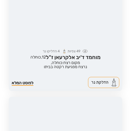
49
צפיות
4
הדליקו נר
מוחמד ד'יב אלקרעאן ז"ל
12,
כוחלה
מקום רצח:כוחלה,
נרצח מפגיעת רקטה בביתו
הדלקת נר
לפוסט המלא