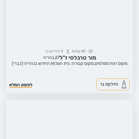
40
צפיות
3
הדליקו נר
מור טרבלסי ז"ל
27,
נהריה
מקום רצח:מפלסים,
מקום קבורה: בית העלמין החדש בנהריה (כברי)
הדלקת נר
לפוסט המלא