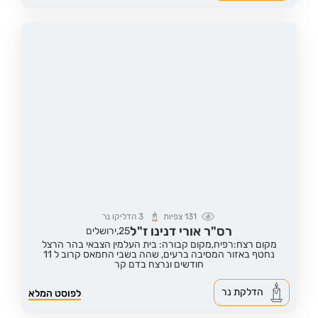
131
צפיות
3
הדליקו נר
רס"ר אורי דנינו ז"ל
25,
ירושלים
מקום רצח:רפיח,
מקום קבורה: בית העלמין הצבאי בהר הרצל
נחטף באזור המסיבה ברעים, שהה בשבי החמאס קרוב ל 11
חודשים ונרצח בדם קר
הדלקת נר
לפוסט המלא