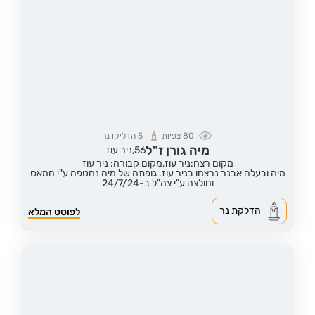
80
צפיות
5
הדליקו נר
מיה גורן ז"ל
56,
ניר עוז
מקום רצח:ניר עוז,
מקום קבורה: ניר עוז
מיה ובעלה אבנר נרצחו בניר עוז. גופתה של מיה נחטפה ע"י חמאס
וחולצה ע"י צה"ל ב-24/7/24
הדלקת נר
לפוסט המלא