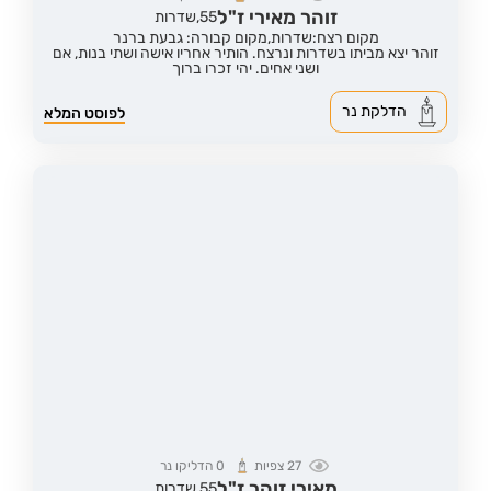
זוהר מאירי ז"ל
55,
שדרות
מקום רצח:שדרות,
מקום קבורה: גבעת ברנר
זוהר יצא מביתו בשדרות ונרצח. הותיר אחריו אישה ושתי בנות, אם
ושני אחים. יהי זכרו ברוך
הדלקת נר
לפוסט המלא
27
צפיות
0
הדליקו נר
מאירי זוהר ז"ל
55,
שדרות