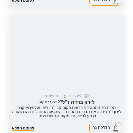
לפוסט המלא
59
צפיות
1
הדליקו נר
לירון ברדה ז"ל
27,
שערי תקוה
מקום רצח:המסיבה ברעים,
מקום קבורה: בית העלמין אלקנה
לירון ז"ל ניהלה את הברים במסיבה, כשהגיעו המחבלים היא נשארה
לסייע לפצועים במקום, עד שנרצחה.
הדלקת נר
לפוסט המלא