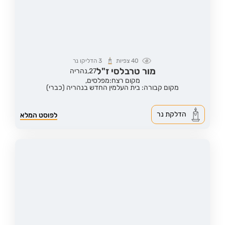
40
צפיות
3
הדליקו נר
מור טרבלסי ז"ל
27,
נהריה
מקום רצח:מפלסים,
מקום קבורה: בית העלמין החדש בנהריה (כברי)
הדלקת נר
לפוסט המלא