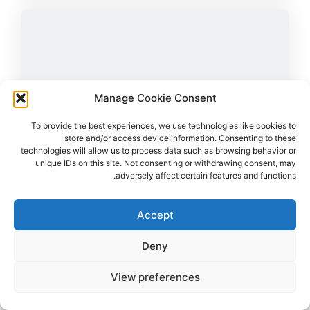
Manage Cookie Consent
To provide the best experiences, we use technologies like cookies to
store and/or access device information. Consenting to these
technologies will allow us to process data such as browsing behavior or
unique IDs on this site. Not consenting or withdrawing consent, may
adversely affect certain features and functions.
265
צפיות
3
הדליקו נר
עדן ירושלמי ז"ל
24,
תל אביב
Accept
מקום רצח:רפיח,
מקום קבורה: בית עלמין ירקון
נחטפה מאזור המסיבה ברעים ונרצחה בשבי החמאס במנהרה
Deny
ברפיח
הדלקת נר
לפוסט המלא
View preferences