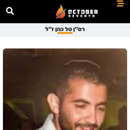
רס"ן טל כהן ז"ל