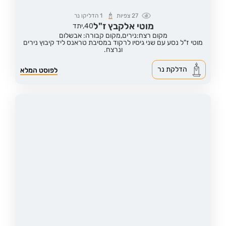
27
צפיות
1
הדליקו נר
מוטי אלקבץ ז"ל
40,
יתד
מקום רצח:נירים,
מקום קבורה: אבשלום
מוטי ז"ל נסע עם שני גיסיו לרקוד במסיבת טראנס ליד קיבוץ נירים
ונרצח.
הדלקת נר
לפוסט המלא