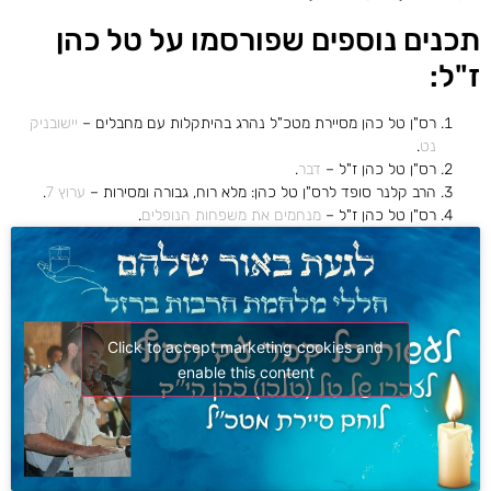
תכנים נוספים שפורסמו על טל כהן
ז"ל:
רס"ן טל כהן מסיירת מטכ"ל נהרג בהיתקלות עם מחבלים –
יישובניק
נט
.
רס"ן טל כהן ז"ל –
דבר
.
הרב קלנר סופד לרס"ן טל כהן: מלא רוח, גבורה ומסירות –
ערוץ 7
.
רס"ן טל כהן ז"ל –
מנחמים את משפחות הנופלים
.
Click to accept marketing cookies and
enable this content