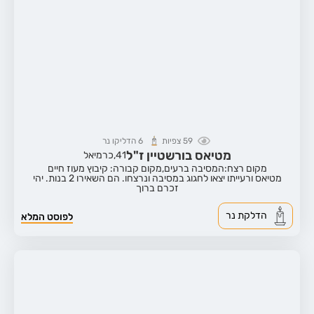
59
צפיות
6
הדליקו נר
מטיאס בורשטיין ז"ל
41,
כרמיאל
מקום רצח:המסיבה ברעים,
מקום קבורה: קיבוץ מעוז חיים
מטיאס ורעייתו יצאו לחגוג במסיבה ונרצחו. הם השאירו 2 בנות. יהי
זכרם ברוך
הדלקת נר
לפוסט המלא