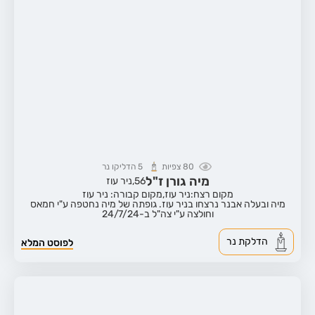
80
צפיות
5
הדליקו נר
מיה גורן ז"ל
56,
ניר עוז
מקום רצח:ניר עוז,
מקום קבורה: ניר עוז
מיה ובעלה אבנר נרצחו בניר עוז. גופתה של מיה נחטפה ע"י חמאס
וחולצה ע"י צה"ל ב-24/7/24
הדלקת נר
לפוסט המלא