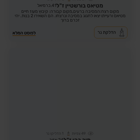
מטיאס בורשטיין ז"ל
41,
כרמיאל
מקום רצח:המסיבה ברעים,
מקום קבורה: קיבוץ מעוז חיים
מטיאס ורעייתו יצאו לחגוג במסיבה ונרצחו. הם השאירו 2 בנות. יהי
זכרם ברוך
הדלקת נר
לפוסט המלא
49
צפיות
1
הדליקו נר
מור כהן ז"ל
24,
אזור