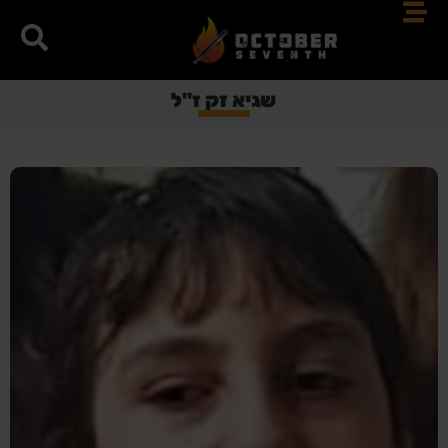
שגיא זק ז"ל