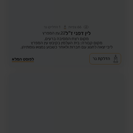
66
צפיות
1
הדליקו נר
לין דפני ז"ל
22,
עין המפרץ
מקום רצח:המסיבה ברעים,
מקום קבורה: בית העלמין בקיבוץ עין המפרץ
ליבי יצאה לחגוג עם חברות ולאחר כשבוע נמצאו גופותיהן.
הדלקת נר
לפוסט המלא