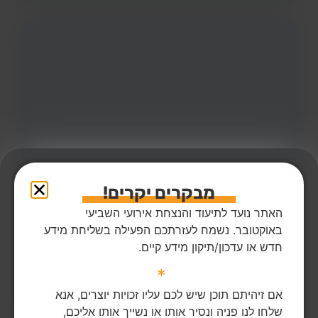
מבקרים יקרים!
האתר נועד לתיעוד והנצחת אירועי השביעי
26
צפיות
0
הדליקו נר
מאיר אלחרר ז"ל
59,
חולית
באוקטובר. נשמח לעזרתכם הפעילה בשליחת מידע
מקום רצח:חולית,
מקום קבורה: בית העלמין הישן באר שבע
חדש או עדכון/תיקון מידע קיים.
מאיר אלחרר ז"ל נרצח בביתו בחולית.
*
הדלקת נר
לפוסט המלא
אם זיהיתם תוכן שיש לכם עליו זכויות יוצרים, אנא
שלחו לנו פניה ונסיר אותו או נשייך אותו אליכם,