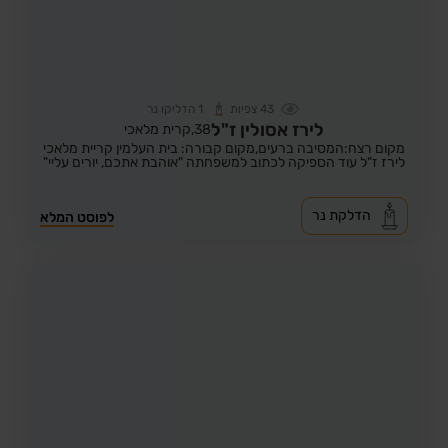
43
צפיות
1
הדליקו נר
לירז אסולין ז"ל
38,
קרית מלאכי
מקום רצח:המסיבה ברעים,
מקום קבורה: בית העלמין קריית מלאכי
לירז ז"ל עוד הספיקה לכתוב למשפחתה "אוהבת אתכם, יורים עליי"
הדלקת נר
לפוסט המלא