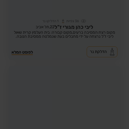
36
צפיות
1
הדליקו נר
ליבי כהן מגורי ז"ל
22,
תל אביב
מקום רצח:המסיבה ברעים,
מקום קבורה: בית העלמין קרית שאול
ליבי ז"ל נרצחה על ידי מחבלים בעת שנמלטה ממסיבת הנובה.
הדלקת נר
לפוסט המלא