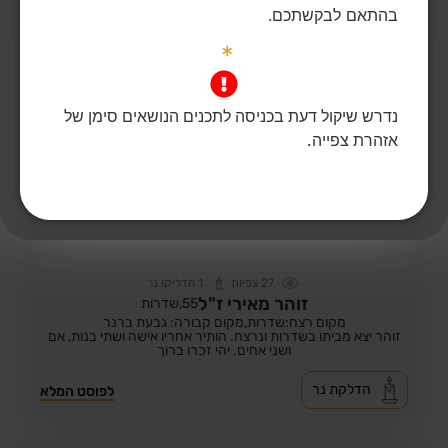
בהתאם לבקשתכם.
*
נדרש שיקול דעת בכניסה לתכנים הנושאים סימן של
אזהרת צפייה.
27
צפיות
1
הדליקו נר
זוהר מאירי ז"ל
55,
שדרות
מקום רצח:שדרות,
מקום קבורה: גבעת ברנר
זוהר יצא מביתו בשדרות ונרצח. הותיר אחריו אישה ושתי בנות, אם
ושני אחים. יהי זכרו ברוך
הדלקת נר
לפוסט המלא