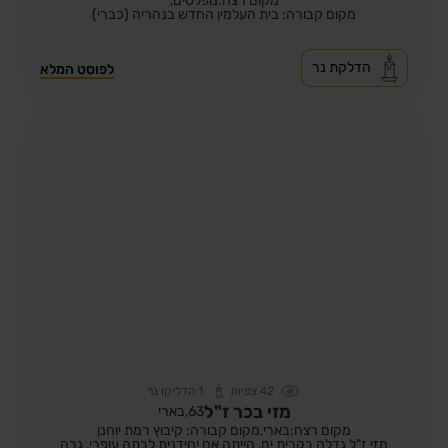
מקום רצח:מפלסים,
מקום קבורה: בית העלמין החדש בנהריה (כברי)
הדלקת נר
לפוסט המלא
42
צפיות
1
הדליקו נר
מזי בכר ז"ל
63,
בארי
מקום רצח:בארי,
מקום קבורה: קיבוץ רמת יוחנן
מזי ז"ל גדלה בקרית ים, הייתה אם יחידנית לבתה עופרי, גרה