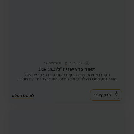
37
צפיות
0
הדליקו נר
מאור גרציאני ז"ל
21,
תל אביב
מקום רצח:המסיבה ברעים,
מקום קבורה: קרית שאול
מאור נסע למסיבה לחגוג את החיים, הוא נרצח יחד עם חבריו.
הדלקת נר
לפוסט המלא