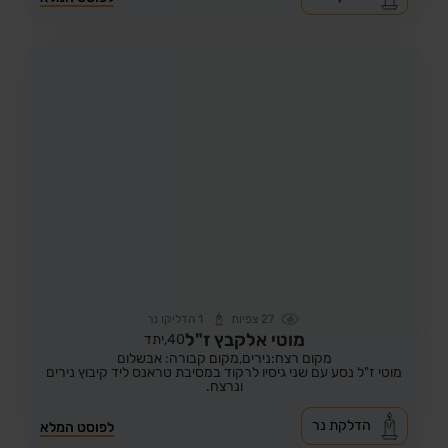
27
צפיות
1
הדליקו נר
מוטי אלקבץ ז"ל
40,
יתד
מקום רצח:נירים,
מקום קבורה: אבשלום
מוטי ז"ל נסע עם שני גיסיו לרקוד במסיבת טראנס ליד קיבוץ נירים
ונרצח.
הדלקת נר
לפוסט המלא