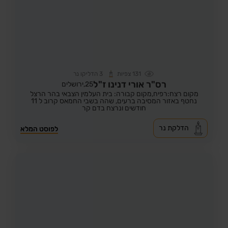
131
צפיות
3
הדליקו נר
רס"ר אורי דנינו ז"ל
25,
ירושלים
מקום רצח:רפיח,
מקום קבורה: בית העלמין הצבאי בהר הרצל
נחטף באזור המסיבה ברעים, שהה בשבי החמאס קרוב ל 11
חודשים ונרצח בדם קר
הדלקת נר
לפוסט המלא