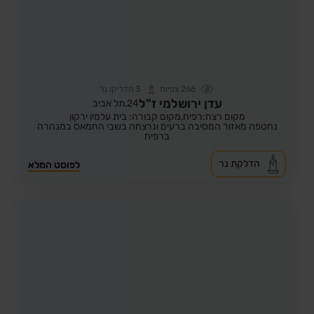
266
צפיות
3
הדליקו נר
עדן ירושלמי ז"ל
24,
תל אביב
מקום רצח:רפיח,
מקום קבורה: בית עלמין ירקון
נחטפה מאזור המסיבה ברעים ונרצחה בשבי החמאס במנהרה
ברפיח
הדלקת נר
לפוסט המלא