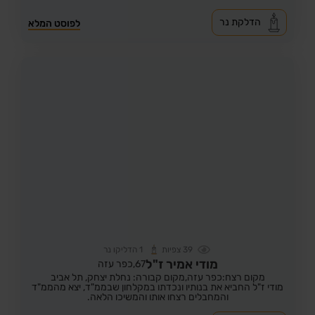
הדלקת נר
לפוסט המלא
39
צפיות
1
הדליקו נר
מודי אמיר ז"ל
67,
כפר עזה
מקום רצח:כפר עזה,
מקום קבורה: נחלת יצחק, תל אביב
מודי ז"ל החביא את בנותיו ונכדתו במקלחון שבממ"ד, יצא מהממ"ד
והמחבלים רצחו אותו והמשיכו הלאה.