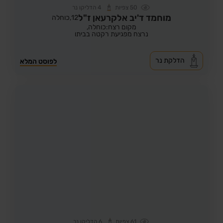
50
צפיות
4
הדליקו נר
מוחמד ד'יב אלקרעאן ז"ל
12,
כוחלה
מקום רצח:כוחלה,
נרצח מפגיעת רקטה בביתו
הדלקת נר
לפוסט המלא
61
צפיות
6
הדליקו נר