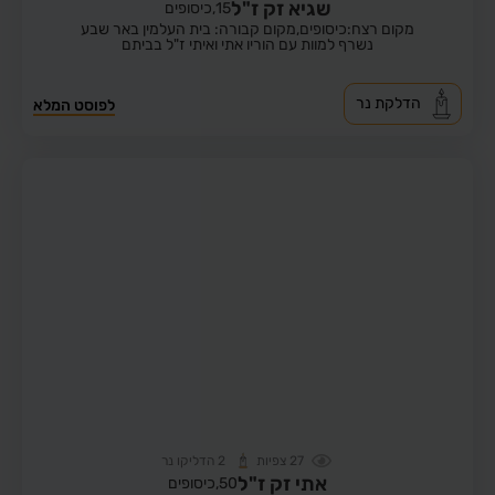
שגיא זק ז"ל
15,
כיסופים
מקום רצח:כיסופים,
מקום קבורה: בית העלמין באר שבע
נשרף למוות עם הוריו אתי ואיתי ז"ל בביתם
הדלקת נר
לפוסט המלא
27
צפיות
2
הדליקו נר
אתי זק ז"ל
50,
כיסופים