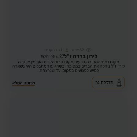
59
צפיות
1
הדליקו נר
לירון ברדה ז"ל
27,
שערי תקוה
מקום רצח:המסיבה ברעים,
מקום קבורה: בית העלמין אלקנה
לירון ז"ל ניהלה את הברים במסיבה, כשהגיעו המחבלים היא נשארה
לסייע לפצועים במקום, עד שנרצחה.
הדלקת נר
לפוסט המלא