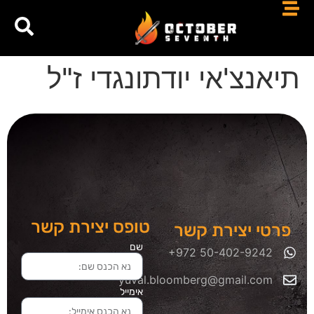
תיאנצ'אי יודתונגדי ז"ל
טופס יצירת קשר
פרטי יצירת קשר
שם
yuval.bloomberg@gmail.com
אימייל