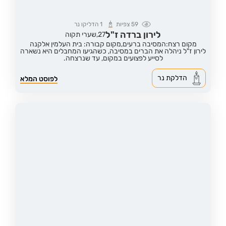
59
צפיות
1
הדליקו נר
לירון ברדה ז"ל
27,
שערי תקוה
מקום רצח:המסיבה ברעים,
מקום קבורה: בית העלמין אלקנה
לירון ז"ל ניהלה את הברים במסיבה, כשהגיעו המחבלים היא נשארה
לסייע לפצועים במקום, עד שנרצחה.
הדלקת נר
לפוסט המלא