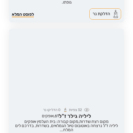
גופתו.
הדלקת נר
לפוסט המלא
32
צפיות
0
הדליקו נר
ליליה גילר ז"ל
61,
אופקים
מקום רצח:שדרות,
מקום קבורה: בית העלמין אופקים
ליליה ז"ל נרצחה באוטובוס טיול הגמלאים, בשדרות, בדרכם לים
המלח...