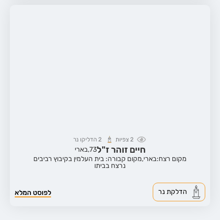
2
צפיות
2
הדליקו נר
חיים זוהר ז"ל
73,
בארי
מקום רצח:בארי,
מקום קבורה: בית העלמין בקיבוץ רביבים
נרצח בביתו
הדלקת נר
לפוסט המלא