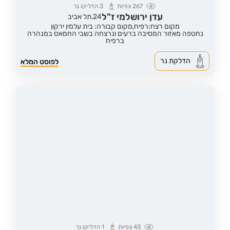
267
צפיות
3
הדליקו נר
עדן ירושלמי ז"ל
24,
תל אביב
מקום רצח:רפיח,
מקום קבורה: בית עלמין ירקון
נחטפה מאזור המסיבה ברעים ונרצחה בשבי החמאס במנהרה
ברפיח
הדלקת נר
לפוסט המלא
43
צפיות
1
הדליקו נר