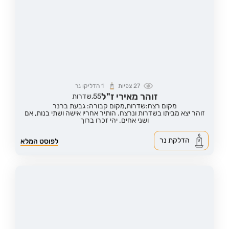
27
צפיות
1
הדליקו נר
זוהר מאירי ז"ל
55,
שדרות
מקום רצח:שדרות,
מקום קבורה: גבעת ברנר
זוהר יצא מביתו בשדרות ונרצח. הותיר אחריו אישה ושתי בנות, אם
ושני אחים. יהי זכרו ברוך
הדלקת נר
לפוסט המלא