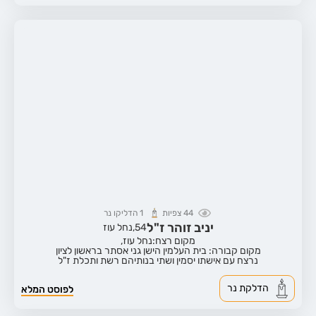
44
צפיות
1
הדליקו נר
יניב זוהר ז"ל
54,
נחל עוז
מקום רצח:נחל עוז,
מקום קבורה: בית העלמין הישן גני אסתר בראשון לציון
נרצח עם אישתו יסמין ושתי בנותיהם רשת ותכלת ז"ל
הדלקת נר
לפוסט המלא