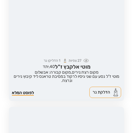
27
צפיות
1
הדליקו נר
מוטי אלקבץ ז"ל
40,
יתד
מקום רצח:נירים,
מקום קבורה: אבשלום
מוטי ז"ל נסע עם שני גיסיו לרקוד במסיבת טראנס ליד קיבוץ נירים
ונרצח.
הדלקת נר
לפוסט המלא