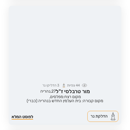
44
צפיות
3
הדליקו נר
מור טרבלסי ז"ל
27,
נהריה
מקום רצח:מפלסים,
מקום קבורה: בית העלמין החדש בנהריה (כברי)
הדלקת נר
לפוסט המלא