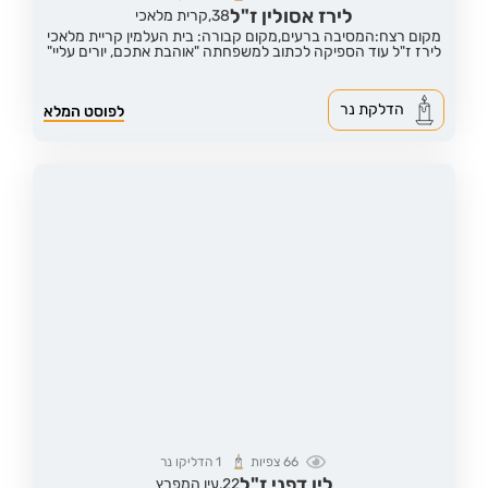
לירז אסולין ז"ל
38,
קרית מלאכי
מקום רצח:המסיבה ברעים,
מקום קבורה: בית העלמין קריית מלאכי
לירז ז"ל עוד הספיקה לכתוב למשפחתה "אוהבת אתכם, יורים עליי"
הדלקת נר
לפוסט המלא
66
צפיות
1
הדליקו נר
לין דפני ז"ל
22,
עין המפרץ