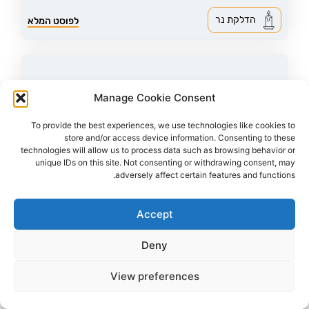
הדלקת נר
לפוסט המלא
Manage Cookie Consent
To provide the best experiences, we use technologies like cookies to
store and/or access device information. Consenting to these
technologies will allow us to process data such as browsing behavior or
unique IDs on this site. Not consenting or withdrawing consent, may
adversely affect certain features and functions.
Accept
38
צפיות
0
הדליקו נר
Deny
לילי איתמרי ז"ל
63,
כפר עזה
מקום רצח:כפר עזה,
מקום קבורה: קיבוץ רוחמה
View preferences
לילי איתמרי ז"ל נרצחה ביחד עם בעלה, בביתם בכפר עזה