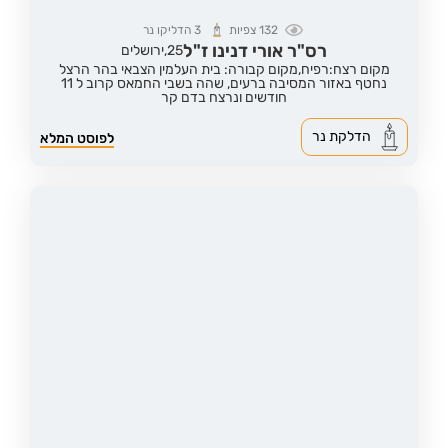
132
צפיות
3
הדליקו נר
רס"ר אורי דנינו ז"ל
25,
ירושלים
מקום רצח:רפיח,
מקום קבורה: בית העלמין הצבאי בהר הרצל
נחטף באזור המסיבה ברעים, שהה בשבי החמאס קרוב ל 11
חודשים ונרצח בדם קר
הדלקת נר
לפוסט המלא