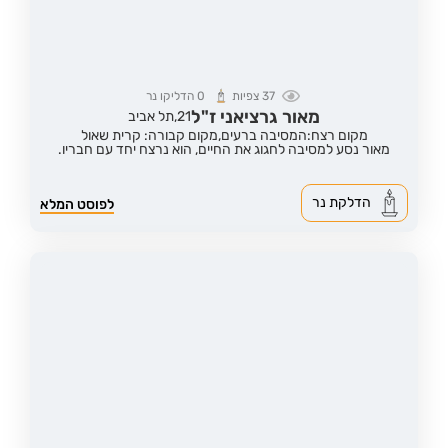
37
צפיות
0
הדליקו נר
מאור גרציאני ז"ל
21,
תל אביב
מקום רצח:המסיבה ברעים,
מקום קבורה: קרית שאול
מאור נסע למסיבה לחגוג את החיים, הוא נרצח יחד עם חבריו.
הדלקת נר
לפוסט המלא