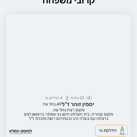
קרובי משפחה
22
צפיות
4
הדליקו נר
יסמין זוהר ז"ל
49,
נחל עוז
מקום רצח:נחל עוז,
מקום קבורה: בית העלמין הישן גני אסתר בראשון לציון
נרצחה עם בעלה יניב ובנותיהם רשת ותכלת ז"ל
הדלקת נר
לפוסט המלא