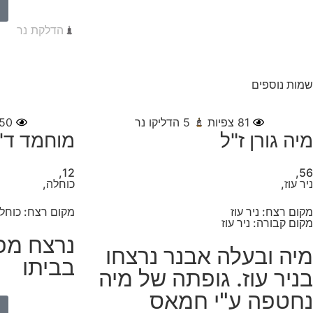
הדלקת נר
שמות נוספים
81
צפיות
5
הדליקו נר
50
מיה גורן ז"ל
מוחמד ד'י
12,
56,
ניר עוז,
כוחלה,
מקום רצח: ניר עוז
מקום רצח: כוחל
מקום קבורה: ניר עוז
נרצח מפ
מיה ובעלה אבנר נרצחו
בביתו
בניר עוז. גופתה של מיה
נחטפה ע"י חמאס