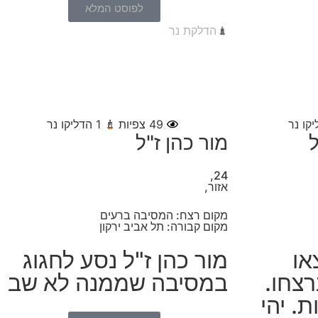
לפוסט המלא
הדלקת נר
קו נר
49
צפיות
1
הדליקו נר
ל
מור כהן ז"ל
24,
אזור,
מקום רצח: המסיבה ברעים
מקום קבורה: תל אביב ירקון
או
מור כהן ז"ל נסע לחגוג
רצחו.
במסיבה שממנה לא שב
רו 2 בנות. יהי