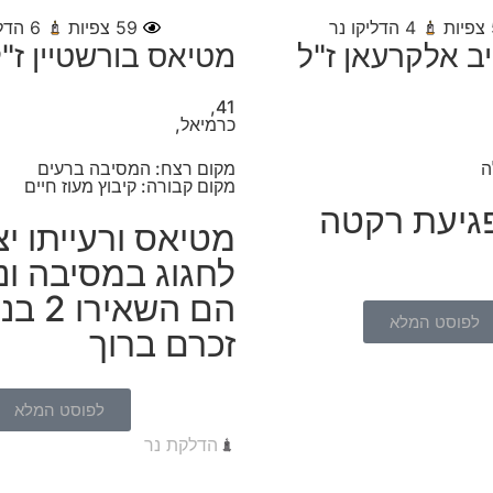
צפיות
4
הדליקו נר
59
צפיות
6
הדלי
ב אלקרעאן ז"ל
מטיאס בורשטיין ז"
41,
כרמיאל,
ה
מקום רצח: המסיבה ברעים
מקום קבורה: קיבוץ מעוז חיים
גיעת רקטה
מטיאס ורעייתו יצ
לחגוג במסיבה ונ
הם השאי
לפוסט המלא
זכרם ברוך
לפוסט המלא
הדלקת נר