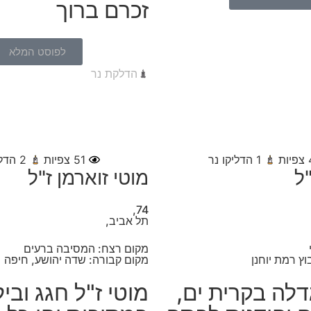
זכרם ברוך
לפוסט המלא
הדלקת נר
צפיות
1
הדליקו נר
51
צפיות
2
הדלי
"ל
מוטי זוארמן ז"ל
74,
תל אביב,
מקום רצח: המסיבה ברעים
וץ רמת יוחנן
מקום קבורה: שדה יהושע, חיפה
גדלה בקרית ים,
מוטי ז"ל חגג ובי