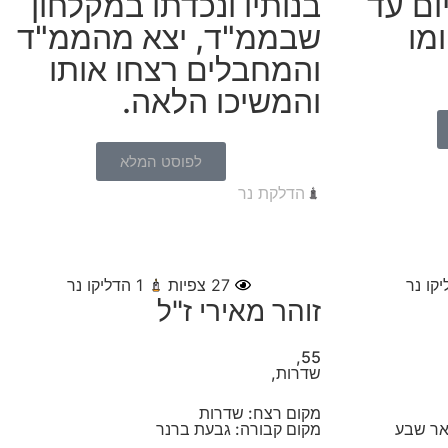
ום עד
בנותיו ונכדתו במקלחון
מו
שבממ"ד, יצא מהממ"ד
והמחבלים רצחו אותו
והמשיכו הלאה.
לפוסט המלא
הדלקת נר
קו נר
27
צפיות
1
הדליקו נר
זוהר מאירי ז"ל
55,
שדרות,
מקום רצח: שדרות
אר שבע
מקום קבורה: גבעת ברנר