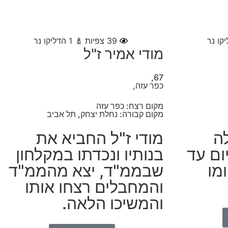
קו נר
39
צפיות
1
הדליקו נר
מודי אמיר ז"ל
67,
כפר עזה,
מקום רצח: כפר עזה
מקום קבורה: נחלת יצחק, תל אביב
לה
מודי ז"ל החביא את
ום עד
בנותיו ונכדתו במקלחון
מו
שבממ"ד, יצא מהממ"ד
והמחבלים רצחו אותו
והמשיכו הלאה.