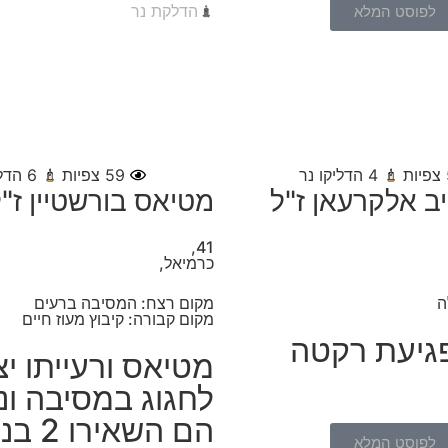
הדלקת נר
לפוסט המלא
צפיות
4
הדליקו נר
59
צפיות
6
הדלי
ב אלקרעאן ז"ל
מטיאס בורשטיין ז"
41,
כרמיאל,
ה
מקום רצח: המסיבה ברעים
מקום קבורה: קיבוץ מעוז חיים
גיעת רקטה
מטיאס ורעייתו יצ
לחגוג במסיבה ונ
הם השאי
לפוסט המלא