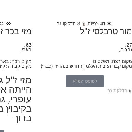
41
צפיות
3
הדליקו נר
42
מור טרבלסי ז"ל
מזי בכר ז
63,
27,
נהריה,
בארי,
מקום רצח: מפלסים
מקום רצח: בארי
מקום קבורה: בית העלמין החדש בנהריה (כברי)
מקום קבורה: קיב
מזי ז"ל 
לפוסט המלא
הייתה אם
הדלקת נר
עופרי, ג
בקיבוץ ב
ברוך