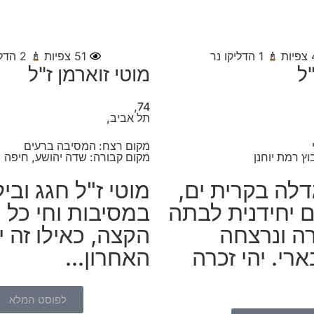
צפיות
1
הדליקו נר
51
צפיות
2
הדלי
"ל
מוטי זוארמן ז"ל
74,
תל אביב,
מקום רצח: המסיבה ברעים
וץ רמת יוחנן
מקום קבורה: שדה יהושע, חיפה
גדלה בקרית ים,
מוטי ז"ל חגג ובי
 יחידנית לבתה
במסיבות וחי כל י
רה ונרצחה
הקצה, כאילו זה יו
ארי. יהי זכרה
האחרון...
לפוסט המלא