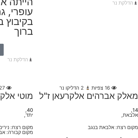
הייתה אם
הדלקת נר
עופרי, ג
בקיבוץ ב
ברוך
הדלקת נר
16
צפיות
2
הדליקו נר
27
מאלק אברהים אלקרעאן ז"ל
מוטי אלקב
40,
14,
אלבאת,
יתד,
מקום רצח: אלבאת בנגב
מקום רצח: נירים
מקום קבורה: אב