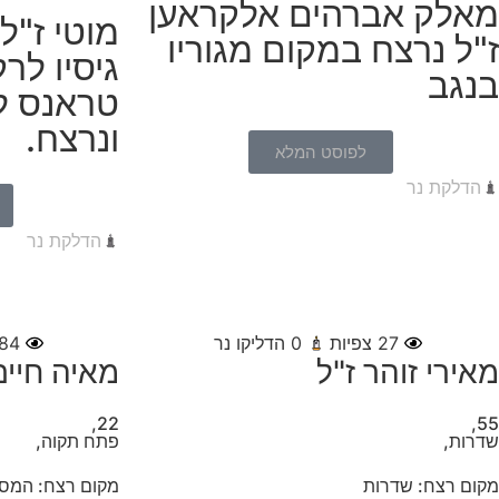
מאלק אברהים אלקראען
מוטי ז"ל
ז"ל נרצח במקום מגוריו
גיסיו לר
בנגב
טראנס לי
ונרצח.
לפוסט המלא
הדלקת נר
הדלקת נר
27
צפיות
0
הדליקו נר
84
מאירי זוהר ז"ל
מאיה חיים
22,
55,
שדרות,
פתח תקוה,
מקום רצח: שדרות
מקום רצח: המסי