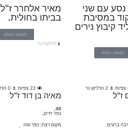
 נסע עם שני
מאיר אלחרר ז"ל 
קוד במסיבת
בביתו בחולית.
ד קיבוץ נירים
לפוסט המלא
הדלקת נר
לפוסט המלא
צפיות
2
הדליקו נר
22
צפיות
0
הדלי
 ז"ל
מאיה בן דוד ז"ל
48,
כפר חיים,
בה ברעים
מקום רצח: כפר עזה