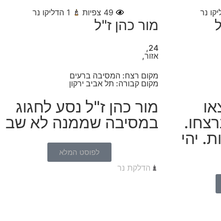
קו נר
49
צפיות
1
הדליקו נר
ל
מור כהן ז"ל
24,
אזור,
מקום רצח: המסיבה ברעים
מקום קבורה: תל אביב ירקון
או
מור כהן ז"ל נסע לחגוג
רצחו.
במסיבה שממנה לא שב
רו 2 בנות. יהי
לפוסט המלא
הדלקת נר