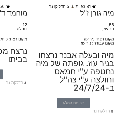
81
צפיות
5
הדליקו נר
50
מיה גורן ז"ל
מוחמד ד'י
12,
56,
ניר עוז,
כוחלה,
מקום רצח: ניר עוז
מקום רצח: כוחל
מקום קבורה: ניר עוז
נרצח מפ
מיה ובעלה אבנר נרצחו
בביתו
בניר עוז. גופתה של מיה
נחטפה ע"י חמאס
וחולצה ע"י צה"ל
הדלקת נר
ב-24/7/24
לפוסט המלא
הדלקת נר