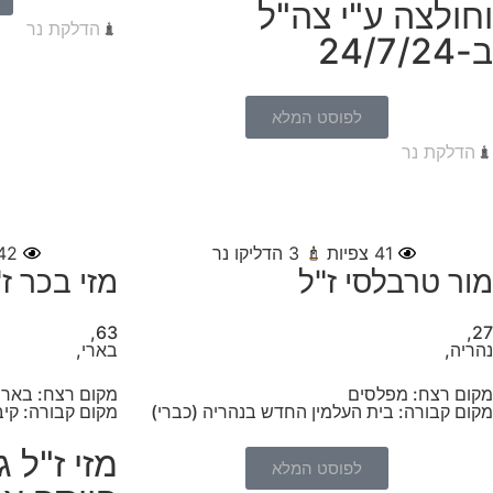
וחולצה ע"י צה"ל
הדלקת נר
ב-24/7/24
לפוסט המלא
הדלקת נר
41
צפיות
3
הדליקו נר
42
מור טרבלסי ז"ל
מזי בכר ז
63,
27,
נהריה,
בארי,
מקום רצח: מפלסים
מקום רצח: בארי
מקום קבורה: בית העלמין החדש בנהריה (כברי)
מקום קבורה: קיב
מזי ז"ל 
לפוסט המלא