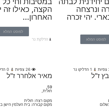
 יחידנית לבתה
במסיבות וחי כל י
רה ונרצחה
הקצה, כאילו זה יו
ארי. יהי זכרה
האחרון...
לפוסט המלא
הדלקת נר
לפוסט המלא
צפיות
1
הדליקו נר
26
צפיות
0
הדלי
ץ ז"ל
מאיר אלחרר ז"ל
59,
חולית,
מקום רצח: חולית
שלום
מקום קבורה: בית העלמין הישן ב