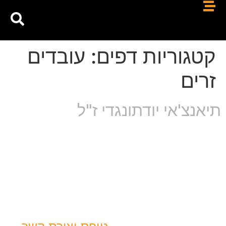
קטגוריות דפים:
עובדים
זרים
תיאנצ'אי יודתונגדי ז"ל