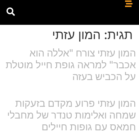
תגית:
המון עזתי
המון עזתי צורח "אללה הוא
אכבר" למראה גופת חייל מוטלת
על הכביש בעזה
המון עזתי פרוע מקדם בזעקות
שמחה ואלימות טנדר של מחבלי
חמאס עם גופות חיילים