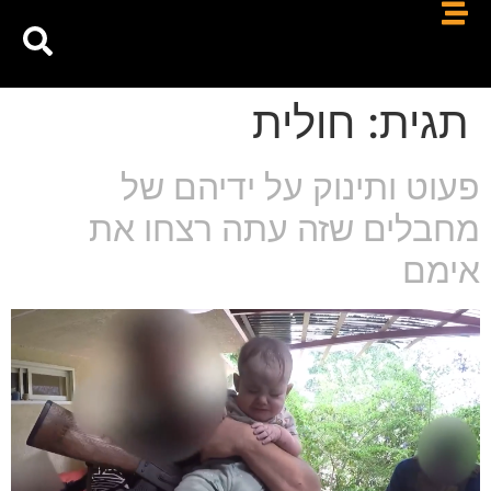
תגית:
חולית
פעוט ותינוק על ידיהם של
מחבלים שזה עתה רצחו את
אימם