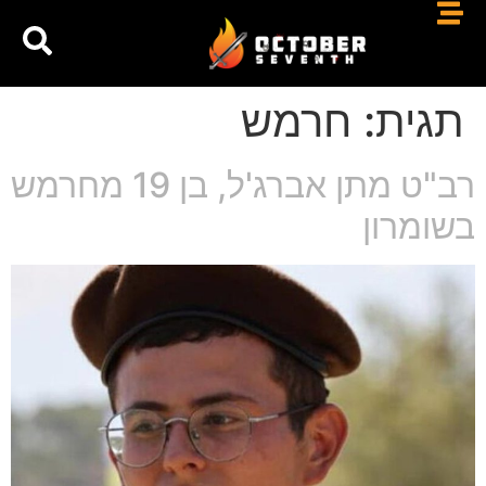
תגית:
חרמש
רב"ט מתן אברג'ל, בן 19 מחרמש
בשומרון