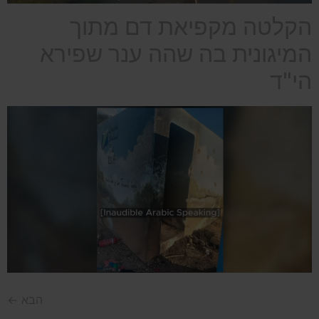
הקלטה מקפיאת דם מתוך
המיגונית בה שהה ענר שפירא
הי"ד
הבא
←