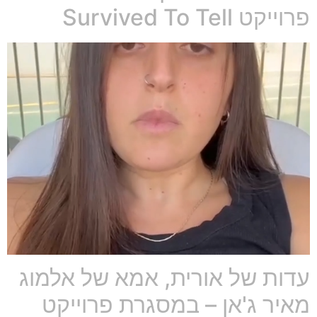
פרוייקט Survived To Tell
עדות של אורית, אמא של אלמוג
מאיר ג'אן – במסגרת פרוייקט