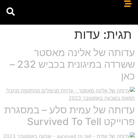
תגית:
עדות
עדותה של אלינה מאסטר
ששרדה במיגונית בכביש 232 –
כאן
עדותה של עמית סלע – במסגרת
פרוייקט Survived To Tell