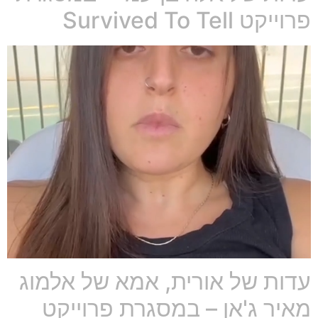
פרוייקט Survived To Tell
עדות של אורית, אמא של אלמוג
מאיר ג'אן – במסגרת פרוייקט