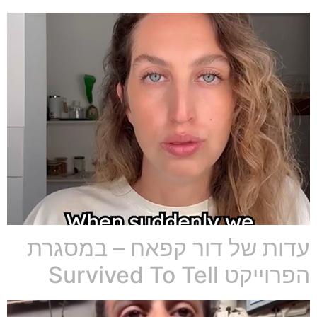
עדות של דור קפאח – במסגרת
הפרוייקט Survived To Tell