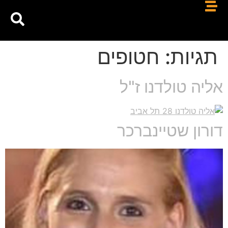
תגיות:
חטופים
אליה טולדנו ז"ל
דורון שטיינברכר