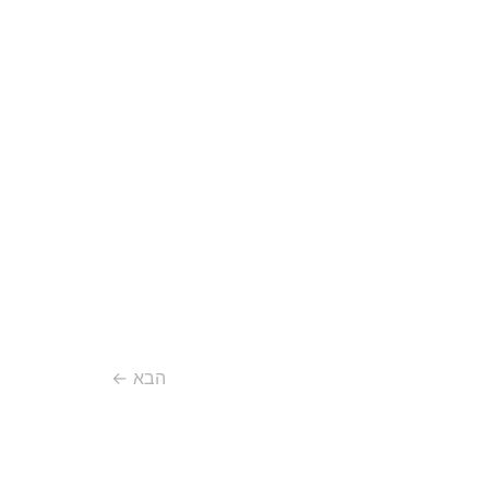
הבא
←