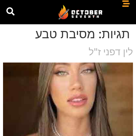
תגיות:
מסיבת טבע
לין דפני ז"ל