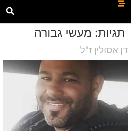
תגיות:
מעשי גבורה
דן אסולין ז"ל