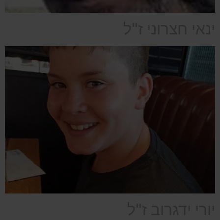
ינאי חצרוני ז"ל
יורי ידגרוב ז"ל