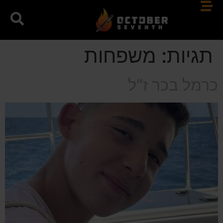
תגיות:
משפחות
כרמל בכר ז"ל