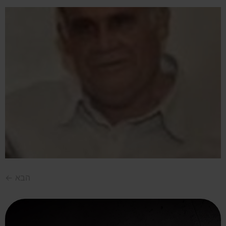
הבא
←