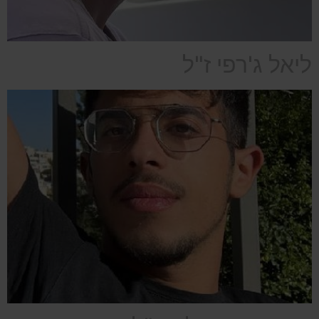
ליאל ג'רפי ז"ל