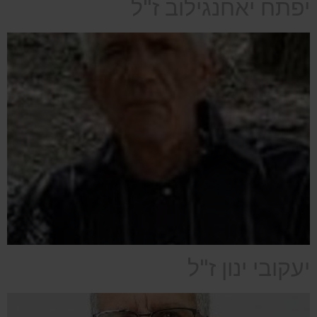
יפתח יאחנגילוב ז"ל
יעקובי ינון ז"ל