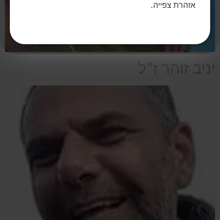
אזהרת צפייה.
יניב זוהר ז"ל