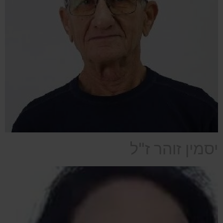
יסמין זוהר ז"ל