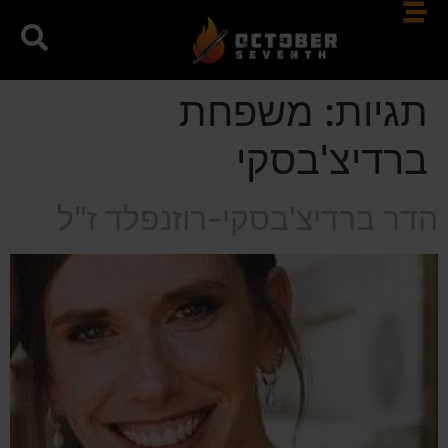
תגיות:
משפחת
ברדיצ'בסקי
הדר ברדיצ'בסקי-רוזנפלד ז"ל