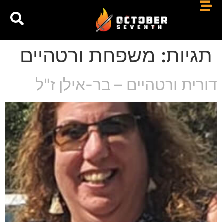
תגיות:
משפחת ורטהיים
דורית ורטהיים – בר-אילן ז"ל