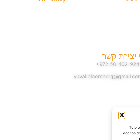
האירועים בעוטף
אשי
האירועים במסיבת
הטבע
קשר
סיפורי הגבורה
זכרון לשבעה באוקטובר
התקפת החמאס
 יצירת קשר
עדויות
תגובות לשבעה
yuval.bloomberg@gmail.co
באוקטובר
הנופלים
החטופים
והנעדרים
To pro
access de