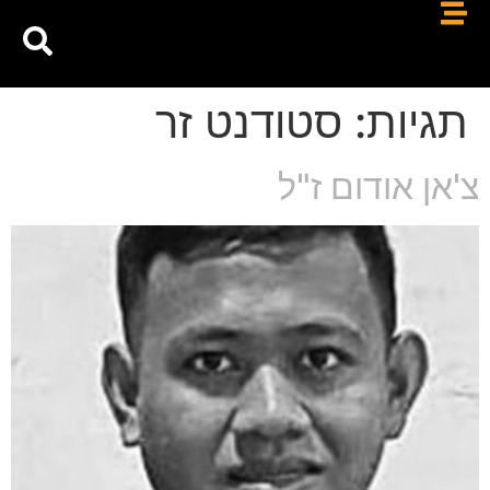
תגיות:
סטודנט זר
צ'אן אודום ז"ל