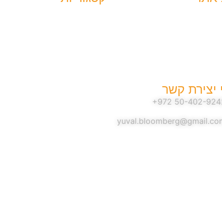
האירועים בעוטף
אשי
האירועים במסיבת
הטבע
קשר
סיפורי הגבורה
זכרון לשבעה באוקטובר
התקפת החמאס
 יצירת קשר
עדויות
תגובות לשבעה
yuval.bloomberg@gmail.co
באוקטובר
הנופלים
החטופים
והנעדרים