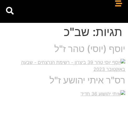
תגיות:
שב"כ
יוסף (יוסי) טהר ז"ל
רס"ר איתי יהושע ז"ל