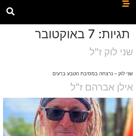
תגיות:
7 באוקטובר
שני לוק ז"ל
שני לוק – נרצחה במסיבת הטבע ברעים
אילן אברהם ז"ל